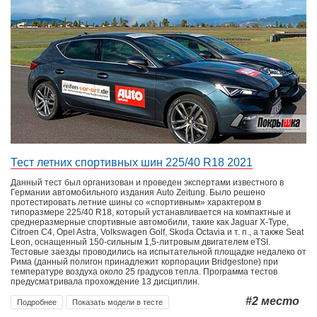
Тест летних спортивных шин 225/40 R18 2021
Данный тест был организован и проведен экспертами известного в
Германии автомобильного издания Auto Zeitung. Было решено
протестировать летние шины со «спортивным» характером в
типоразмере 225/40 R18, который устанавливается на компактные и
среднеразмерные спортивные автомобили, такие как Jaguar X-Type,
Citroen C4, Opel Astra, Volkswagen Golf, Skoda Octavia и т. п., а также Seat
Leon, оснащенный 150-сильным 1,5-литровым двигателем eTSI.
Тестовые заезды проводились на испытательной площадке недалеко от
Рима (данный полигон принадлежит корпорации Bridgestone) при
температуре воздуха около 25 градусов тепла. Программа тестов
предусматривала прохождение 13 дисциплин.
#2
место
Подробнее
Показать модели в тесте