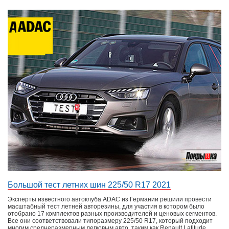
Большой тест летних шин 225/50 R17 2021
Эксперты известного автоклуба ADAC из Германии решили провести
масштабный тест летней авторезины, для участия в котором было
отобрано 17 комплектов разных производителей и ценовых сегментов.
Все они соответствовали типоразмеру 225/50 R17, который подходит
многим среднеразмерным легковым авто, таким как Renault Latitude,