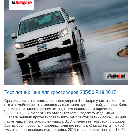
Тест летних шин для кроссоверов 235/50 R18 2017
Среднеразмерные кроссоверы популярны благодаря универсальности:
это и семейное авто, и машина для дальних путешествий, и автомобиль
для бизнеса. Многие из них оснащаются шинами в типоразмере
235/50R18 — и эксперты из авторитетного шведского издания Vi
Bilagare решили протестировать пять комплектов летних покрышек для
паркетников и автомобилей класса SUV. В качестве тестовой площадки
был выбран известный американский полигон в г. Ювалда (штат Техас),
сухие заезды проводились в декабре 2016 года при температуре 18-24