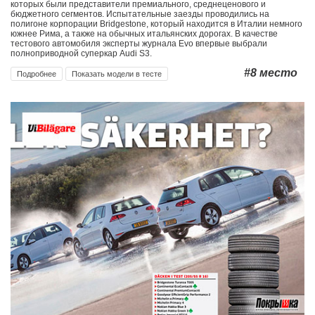
которых были представители премиального, среднеценового и
бюджетного сегментов. Испытательные заезды проводились на
полигоне корпорации Bridgestone, который находится в Италии немного
AUTO BILD
2021
4
МЕСТО
южнее Рима, а также на обычных итальянских дорогах. В качестве
тестового автомобиля эксперты журнала Evo впервые выбрали
полноприводной суперкар Audi S3.
TEST WORLD
2018
4
МЕСТО
#8
место
Подробнее
Показать модели в тесте
2020
4
МЕСТО
TEKNIKENS VÄRLD
AUTO EXPRESS
2019
5
МЕСТО
AUTONAVIGATOR
2020
5
МЕСТО
AUTO BILD
2019
5
МЕСТО
AUTO BILD
2017
5
МЕСТО
2018
5
МЕСТО
GTÜ
EVO
2022
8
МЕСТО
TIRE REVIEWS
2021
8
МЕСТО