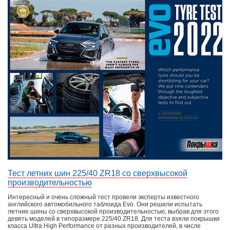
AUTO ZEITUNG
2021
МЕСТО
QUATTRORUOTE
2021
МЕСТО
AUTO BILD
2019
МЕСТО
AUTO BILD
2021
МЕСТО
ACE
2021
МЕСТО
AFTONBLADET
2019
МЕСТО
AUTO MOTOR UND SPORT
2020
МЕСТО
AUTO BILD
2019
МЕСТО
Тест летних шин 225/40 ZR18 со сверхвысокой
производительностью
ACE
2019
МЕСТО
Интересный и очень сложный тест провели эксперты известного
английского автомобильного таблоида Evo. Они решили испытать
FIRMENAUTO
2020
МЕСТО
летние шины со сверхвысокой производительностью, выбрав для этого
девять моделей в типоразмере 225/40 ZR18. Для теста взяли покрышки
класса Ultra High Performance от разных производителей, в числе
EVO
2019
МЕСТО