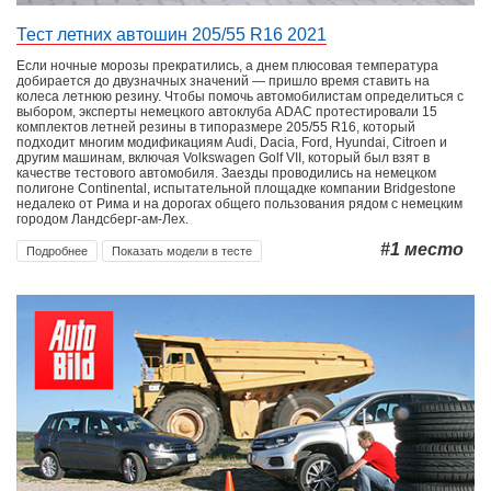
Тест летних автошин 205/55 R16 2021
Если ночные морозы прекратились, а днем плюсовая температура
добирается до двузначных значений — пришло время ставить на
колеса летнюю резину. Чтобы помочь автомобилистам определиться с
выбором, эксперты немецкого автоклуба ADAC протестировали 15
комплектов летней резины в типоразмере 205/55 R16, который
подходит многим модификациям Audi, Dacia, Ford, Hyundai, Citroen и
другим машинам, включая Volkswagen Golf VII, который был взят в
качестве тестового автомобиля. Заезды проводились на немецком
полигоне Continental, испытательной площадке компании Bridgestone
недалеко от Рима и на дорогах общего пользования рядом с немецким
городом Ландсберг-ам-Лех.
#1
место
Подробнее
Показать модели в тесте