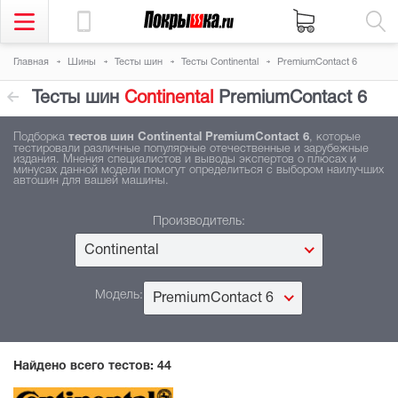
Главная
Шины
Тесты шин
Тесты Continental
PremiumContact 6
Тесты шин
Continental
PremiumContact 6
Подборка
тестов шин Continental PremiumContact 6
, которые
тестировали различные популярные отечественные и зарубежные
издания. Мнения специалистов и выводы экспертов о плюсах и
минусах данной модели помогут определиться с выбором наилучших
автошин для вашей машины.
Производитель:
Continental
Модель:
PremiumContact 6
Найдено всего тестов:
44