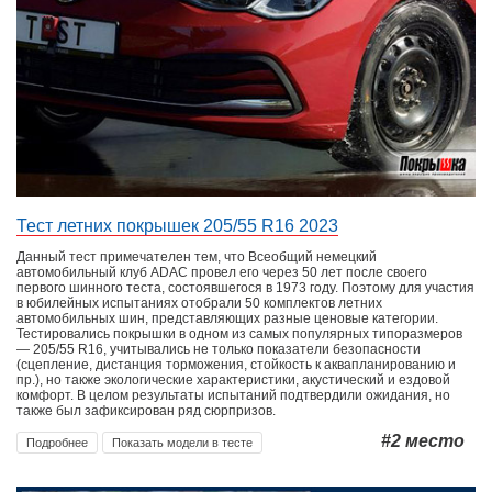
WHICH CAR
2020
МЕСТО
2020
МЕСТО
ÖAMTC
TCS
2020
МЕСТО
AL VOLANTE
2020
МЕСТО
MOTOR
2018
МЕСТО
Тест летних покрышек 205/55 R16 2023
MOTOR
2021
МЕСТО
Данный тест примечателен тем, что Всеобщий немецкий
автомобильный клуб ADAC провел его через 50 лет после своего
первого шинного теста, состоявшегося в 1973 году. Поэтому для участия
в юбилейных испытаниях отобрали 50 комплектов летних
ADAC
2021
МЕСТО
автомобильных шин, представляющих разные ценовые категории.
Тестировались покрышки в одном из самых популярных типоразмеров
— 205/55 R16, учитывались не только показатели безопасности
ADAC
2023
МЕСТО
(сцепление, дистанция торможения, стойкость к аквапланированию и
пр.), но также экологические характеристики, акустический и ездовой
комфорт. В целом результаты испытаний подтвердили ожидания, но
AUTO MOTOR UND SPORT
2018
МЕСТО
также был зафиксирован ряд сюрпризов.
#2
место
Подробнее
Показать модели в тесте
AUTO MOTOR UND SPORT
2019
МЕСТО