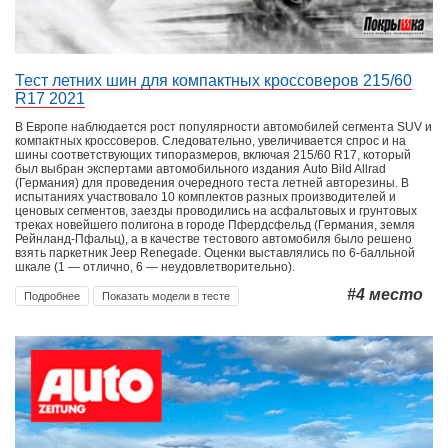
Тест летних шин для компактных кроссоверов 215/60
R17 2021
В Европе наблюдается рост популярности автомобилей сегмента SUV и
компактных кроссоверов. Следовательно, увеличивается спрос и на
шины соответствующих типоразмеров, включая 215/60 R17, который
был выбран экспертами автомобильного издания Auto Bild Allrad
(Германия) для проведения очередного теста летней авторезины. В
испытаниях участвовало 10 комплектов разных производителей и
ценовых сегментов, заезды проводились на асфальтовых и грунтовых
треках новейшего полигона в городе Пфердсфельд (Германия, земля
Рейнланд-Пфальц), а в качестве тестового автомобиля было решено
взять паркетник Jeep Renegade. Оценки выставлялись по 6-балльной
шкале (1 — отлично, 6 — неудовлетворительно).
#4
место
Подробнее
Показать модели в тесте