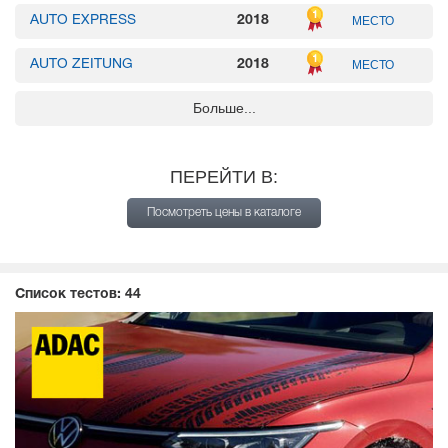
AUTO EXPRESS
2018
МЕСТО
AUTO ZEITUNG
2018
МЕСТО
Больше...
AUTO ZEITUNG
2019
МЕСТО
AUTO ZEITUNG
2020
МЕСТО
ПЕРЕЙТИ В:
2019
МЕСТО
VI BILÄGARE
Посмотреть цены в каталоге
2019
МЕСТО
VI BILÄGARE
2017
МЕСТО
VI BILÄGARE
Список тестов:
44
2022
МЕСТО
VI BILÄGARE
AUTO BILD
2017
МЕСТО
AUTO BILD
2020
МЕСТО