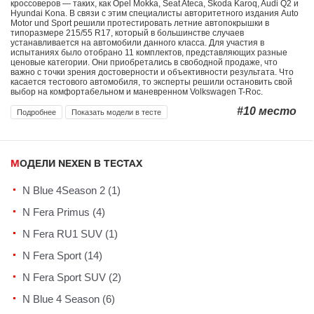
кроссоверов — таких, как Opel Mokka, Seat Ateca, Skoda Karoq, Audi Q2 и
Hyundai Kona. В связи с этим специалисты авторитетного издания Auto
Motor und Sport решили протестировать летние автопокрышки в
типоразмере 215/55 R17, который в большинстве случаев
устанавливается на автомобили данного класса. Для участия в
испытаниях было отобрано 11 комплектов, представляющих разные
ценовые категории. Они приобретались в свободной продаже, что
важно с точки зрения достоверности и объективности результата. Что
касается тестового автомобиля, то эксперты решили остановить свой
выбор на комфортабельном и маневренном Volkswagen T-Roc.
#10
место
Подробнее
Показать модели в тесте
МОДЕЛИ NEXEN В ТЕСТАХ
N Blue 4Season 2 (1)
N Fera Primus (4)
N Fera RU1 SUV (1)
N Fera Sport (14)
N Fera Sport SUV (2)
N Blue 4 Season (6)