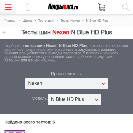
Главная
Шины
Тесты шин
Тесты Nexen
N Blue HD Plus
Тесты шин
Nexen
N Blue HD Plus
Подборка
тестов шин Nexen N Blue HD Plus
, которые тестировали
различные популярные отечественные и зарубежные издания.
Мнения специалистов и выводы экспертов о плюсах и минусах
данной модели помогут определиться с выбором наилучших
автошин для вашей машины.
Производитель:
Nexen
Модель:
N Blue HD Plus
Найдено всего тестов:
6