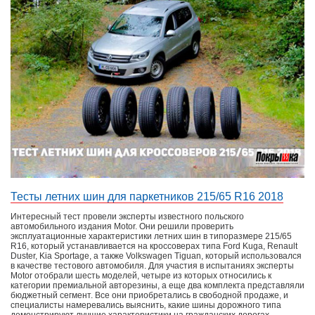
Тесты летних шин для паркетников 215/65 R16 2018
Интересный тест провели эксперты известного польского
автомобильного издания Motor. Они решили проверить
эксплуатационные характеристики летних шин в типоразмере 215/65
R16, который устанавливается на кроссоверах типа Ford Kuga, Renault
Duster, Kia Sportage, а также Volkswagen Tiguan, который использовался
в качестве тестового автомобиля. Для участия в испытаниях эксперты
Motor отобрали шесть моделей, четыре из которых относились к
категории премиальной авторезины, а еще два комплекта представляли
бюджетный сегмент. Все они приобретались в свободной продаже, и
специалисты намеревались выяснить, какие шины дорожного типа
демонстрируют лучшие характеристики на гражданских дорогах.