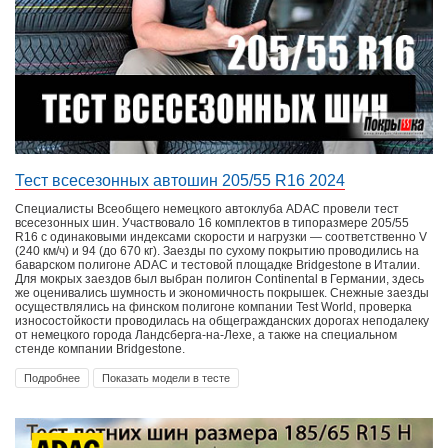
Тест всесезонных автошин 205/55 R16 2024
Специалисты Всеобщего немецкого автоклуба ADAC провели тест
всесезонных шин. Участвовало 16 комплектов в типоразмере 205/55
R16 с одинаковыми индексами скорости и нагрузки — соответственно V
(240 км/ч) и 94 (до 670 кг). Заезды по сухому покрытию проводились на
баварском полигоне ADAC и тестовой площадке Bridgestone в Италии.
Для мокрых заездов был выбран полигон Continental в Германии, здесь
же оценивались шумность и экономичность покрышек. Снежные заезды
осуществлялись на финском полигоне компании Test World, проверка
износостойкости проводилась на общегражданских дорогах неподалеку
от немецкого города Ландсберга-на-Лехе, а также на специальном
стенде компании Bridgestone.
Подробнее
Показать модели в тесте