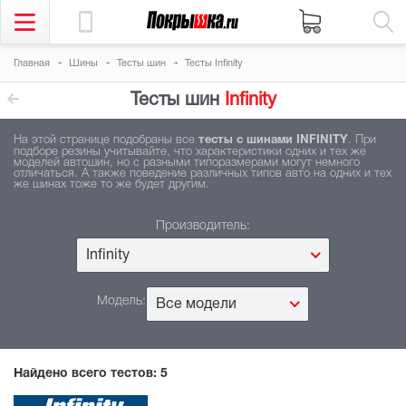
Главная
Шины
Тесты шин
Тесты Infinity
Тесты шин
Infinity
На этой странице подобраны все
тесты с шинами INFINITY
. При
подборе резины учитывайте, что характеристики одних и тех же
моделей автошин, но с разными типоразмерами могут немного
отличаться. А также поведение различных типов авто на одних и тех
же шинах тоже то же будет другим.
Производитель:
Infinity
Модель:
Все модели
Найдено всего тестов:
5