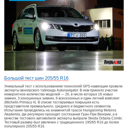
Большой тест шин 205/55 R16
Уникальный тест с использованием технологий GPS-навигации провели
эксперты венгерского таблоида Autonavigator. В нем приняло участие
невероятное количество моделей — 26, в числе которых 16 новых
зимних, 3 изношенных зимних, 6 всесезонных и один летний комплект
(Michelin Primacy 4). В списке тестируемых покрышек есть
представители премиального, среднего и бюджетного сегментов.
Испытания проводились на знаменитой трассе Hungaroring Motoros
Akademia, где регулярно проходят состязания Гран-При Венгрии, а в
качестве тестового автомобиля эксперты выбрали Skoda Octavia Combi.
Тестовый размер был увеличен с традиционного 195/65 R16 до более
популярного 205/55 R16.