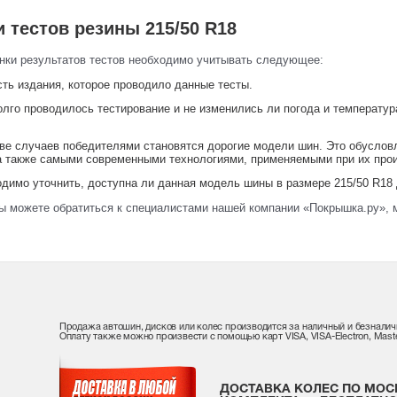
 тестов резины 215/50 R18
нки результатов тестов необходимо учитывать следующее:
ть издания, которое проводило данные тесты.
лго проводилось тестирование и не изменились ли погода и температур
ве случаев победителями становятся дорогие модели шин. Это обусловл
 а также самыми современными технологиями, применяемыми при их про
димо уточнить, доступна ли данная модель шины в размере 215/50 R18 
ы можете обратиться к специалистами нашей компании «Покрышка.ру», 
Продажа автошин, дисков или колес производится за наличный и безналич
Оплату также можно произвести с помощью карт VISA, VISA-Electron, Maste
ДОСТАВКА КОЛЕС ПО МОС