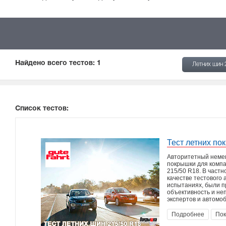
Найдено всего тестов:
1
Летних шин
Список тестов:
Тест летних по
Авторитетный немец
покрышки для компа
215/50 R18. В частн
качестве тестового 
испытаниях, были п
объективность и не
экспертов и автомо
Подробнее
Пок