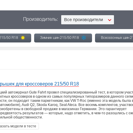
Производитель:
Все производители
 215/50 R18
Зимних шин 215/50 R18
Всесезонных шин 2
крышек для кроссоверов 215/50 R18
кий автожурнал Gute Fahrt провел специализированный тест, в котором учас
ктных кроссоверов в одном из самых популярных типоразмеров данного сег
ости, он подходит таким паркетникам, как VW T-Roc (именно эта модель была
автомобиля), Audi Q2, Skoda Karoq, Seat Ateca. Все восемь комплектов, участв
риобретены в свободной продаже в магазинах Германии. Это гарантирует
предвзятость результатов — которые, надо отметить, в чем-то разошлись с 
бильной общественности.
азать модели в тесте