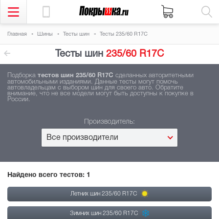
Главная
Шины
Тесты шин
Тесты 235/60 R17C
Тесты шин
235/60 R17C
Подборка
тестов шин 235/60 R17C
сделанных авторитетными
автомобильными изданиями. Данные тесты могут помочь
автовладельцам с выбором шин для своего авто. Обратите
внимание, что не все модели могут быть доступны к покупке в
России.
Производитель:
Все производители
Найдено всего тестов:
1
Летних шин 235/60 R17C
Зимних шин 235/60 R17C