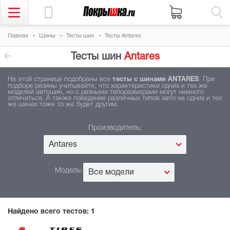
Главная
Шины
Тесты шин
Тесты Antares
Тесты шин
Antares
На этой странице подобраны все
тесты с шинами ANTARES
. При
подборе резины учитывайте, что характеристики одних и тех же
моделей автошин, но с разными типоразмерами могут немного
отличаться. А также поведение различных типов авто на одних и тех
же шинах тоже то же будет другим.
Производитель:
Antares
Модель:
Все модели
Найдено всего тестов:
1