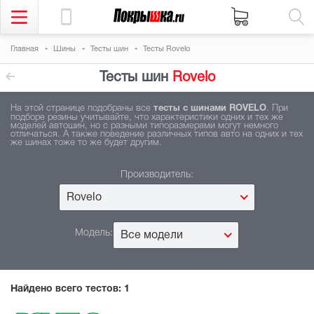
Главная
Шины
Тесты шин
Тесты Rovelo
Тесты шин
Rovelo
На этой странице подобраны все
тесты с шинами ROVELO
. При
подборе резины учитывайте, что характеристики одних и тех же
моделей автошин, но с разными типоразмерами могут немного
отличаться. А также поведение различных типов авто на одних и тех
же шинах тоже то же будет другим.
Производитель:
Rovelo
Модель:
Все модели
Найдено всего тестов:
1