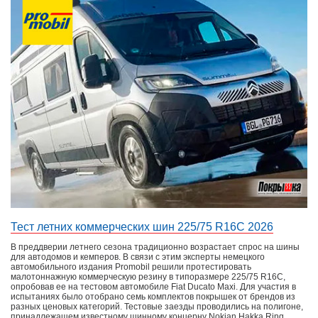
Тест летних коммерческих шин 225/75 R16C 2026
В преддверии летнего сезона традиционно возрастает спрос на шины
для автодомов и кемперов. В связи с этим эксперты немецкого
автомобильного издания Promobil решили протестировать
малотоннажную коммерческую резину в типоразмере 225/75 R16C,
опробовав ее на тестовом автомобиле Fiat Ducato Maxi. Для участия в
испытаниях было отобрано семь комплектов покрышек от брендов из
разных ценовых категорий. Тестовые заезды проводились на полигоне,
принадлежащем известному шинному концерну Nokian Hakka Ring.