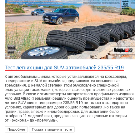
Тест летних шин для SUV-автомобилей 235/55 R19
К автомобильным шинам, которые устанавливаются на кроссоверы,
внедорожники и SUV-автомобили, предъявляются повышенные
требования. В немалой степени этом обусловлено спецификой
эксплуатации таких машин, которые часто ездят в сложных дорожных
условиях. В связи с этим эксперты авторитетного профильного издания
Auto Bild Allrad (Германия) решили оценить преимущества и недостатки
летних SUV-шин в типоразмере 235/55 R19 не только в стандартных
условиях, характерных для дорог общего пользования, но также на
гравии, траве, в песке и ином бездорожье. Для испытаний было
отобрано 11 моделей шин, представляющих все ценовые категории —
от «эконома» до «премиума».
Подробнее
Показать модели в тесте