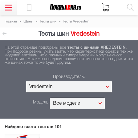
Главная
Шины
Тесты шин
Тесты Vredestein
Тесты шин
Vredestein
На этой странице подобраны все
тесты с шинами VREDESTEIN
.
При подборе резины учитывайте, что характеристики одних и тех же
моделей автошин, но с разными типоразмерами могут немного
отличаться. А также поведение различных типов авто на одних и тех
же шинах тоже то же будет другим.
Производитель:
Vredestein
Модель:
Все модели
Найдено всего тестов:
101