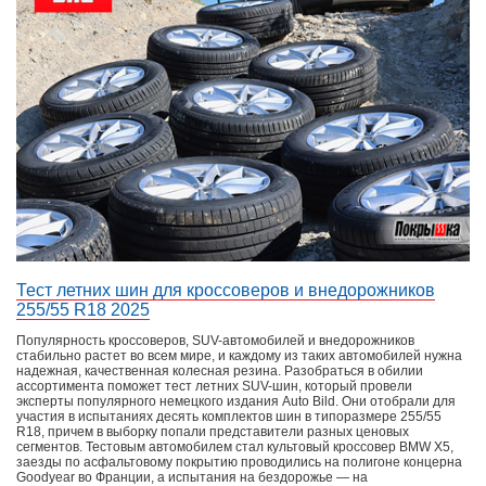
Тест летних шин для кроссоверов и внедорожников
255/55 R18 2025
Популярность кроссоверов, SUV-автомобилей и внедорожников
стабильно растет во всем мире, и каждому из таких автомобилей нужна
надежная, качественная колесная резина. Разобраться в обилии
ассортимента поможет тест летних SUV-шин, который провели
эксперты популярного немецкого издания Auto Bild. Они отобрали для
участия в испытаниях десять комплектов шин в типоразмере 255/55
R18, причем в выборку попали представители разных ценовых
сегментов. Тестовым автомобилем стал культовый кроссовер BMW X5,
заезды по асфальтовому покрытию проводились на полигоне концерна
Goodyear во Франции, а испытания на бездорожье — на