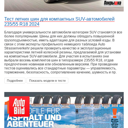
Тест летних шин для компактных SUV-автомобилей
235/55 R18 2024
Благодаря универсальности автомобили категории SUV становятся все
более популярными. Шины для них должны обладать повышенной
грузоподъемностью, иметь адаптацию для разных условий езды. В
связи с этим эксперты профильного немецкого таблоида Auto
Strassenverkehr решили проверить качество и эксплуатационные
характеристики летней колесной резины, предлагаемой для установки
на компактные SUV-автомобили. Для участия в испытаниях они
выбрали восемь комплектов шин в типоразмере 235/55 R18, отдав
предпочтение новинкам или обновленным версиям. При проведении
тестов оценивались все стандартные параметры — управляемость,
торможение, безопасность, сопротивление качению, шумность и пр.
Подробнее
Показать модели в тесте