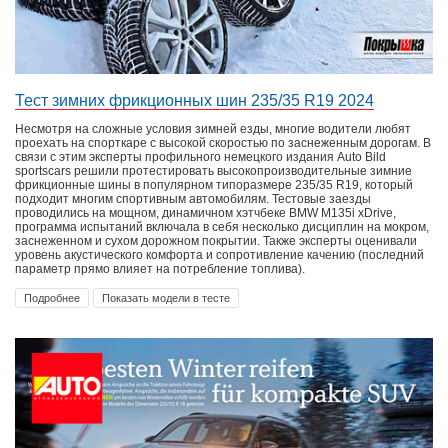
Тест зимних фрикционных шин 235/35 R19 2024
Несмотря на сложные условия зимней езды, многие водители любят
проехать на спорткаре с высокой скоростью по заснеженным дорогам. В
связи с этим эксперты профильного немецкого издания Auto Bild
sportscars решили протестировать высокопроизводительные зимние
фрикционные шины в популярном типоразмере 235/35 R19, который
подходит многим спортивным автомобилям. Тестовые заезды
проводились на мощном, динамичном хэтчбеке BMW M135i xDrive,
программа испытаний включала в себя несколько дисциплин на мокром,
заснеженном и сухом дорожном покрытии. Также эксперты оценивали
уровень акустического комфорта и сопротивление качению (последний
параметр прямо влияет на потребление топлива).
Подробнее
Показать модели в тесте