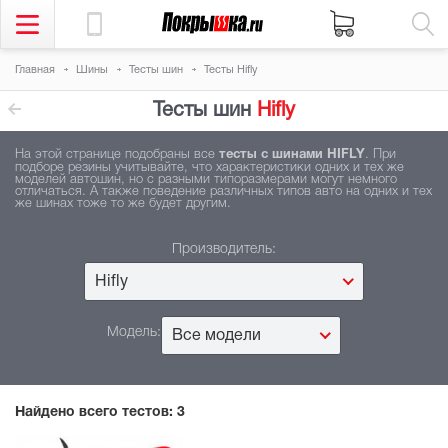
Главная
Шины
Тесты шин
Тесты Hifly
Тесты шин
Hifly
На этой странице подобраны все
тесты с шинами HIFLY
. При
подборе резины учитывайте, что характеристики одних и тех же
моделей автошин, но с разными типоразмерами могут немного
отличаться. А также поведение различных типов авто на одних и тех
же шинах тоже то же будет другим.
Производитель:
Hifly
Модель:
Все модели
Найдено всего тестов:
3