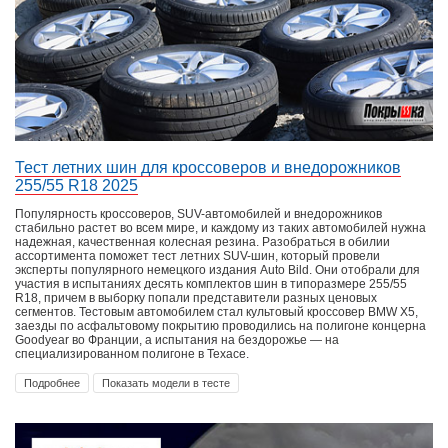
Тест летних шин для кроссоверов и внедорожников
255/55 R18 2025
Популярность кроссоверов, SUV-автомобилей и внедорожников
стабильно растет во всем мире, и каждому из таких автомобилей нужна
надежная, качественная колесная резина. Разобраться в обилии
ассортимента поможет тест летних SUV-шин, который провели
эксперты популярного немецкого издания Auto Bild. Они отобрали для
участия в испытаниях десять комплектов шин в типоразмере 255/55
R18, причем в выборку попали представители разных ценовых
сегментов. Тестовым автомобилем стал культовый кроссовер BMW X5,
заезды по асфальтовому покрытию проводились на полигоне концерна
Goodyear во Франции, а испытания на бездорожье — на
специализированном полигоне в Техасе.
Подробнее
Показать модели в тесте