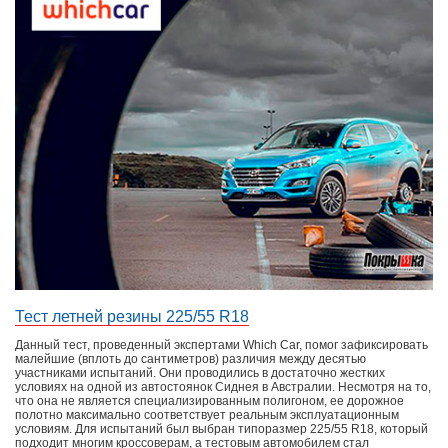
Тест летней резины 225/55 R18
Данный тест, проведенный экспертами Which Car, помог зафиксировать
малейшие (вплоть до сантиметров) различия между десятью
участниками испытаний. Они проводились в достаточно жестких
условиях на одной из автостоянок Сиднея в Австралии. Несмотря на то,
что она не является специализированным полигоном, ее дорожное
полотно максимально соответствует реальным эксплуатационным
условиям. Для испытаний был выбран типоразмер 225/55 R18, который
подходит многим кроссоверам, а тестовым автомобилем стал