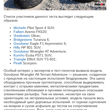
Список участников данного теста выглядит следующим
образом:
Michelin
Pilot Sport 4 SUV;
Falken
Azenis FK520;
Vredestein
Ultrac;
Bridgestone
Turanza 6;
Goodyear
Eagle F1 Asymmetric 6;
Hifly
HP 801 SUV;
Goodyear
Wrangler AT Adventure;
Kumho
Ecsta PS71 SUV;
Triangle
EffeX SUV TS 601;
Pirelli
Scorpion.
Особый интерес у экспертов и тест-пилотов вызвала модель
Goodyear Wrangler All-Terrain Adventure — решение, созданное
с прицелом на настоящие испытания бездорожьем. Эта шина
оборудована прочным протектором, способным выдерживать
контакт с острыми камнями, металлическими предметами,
стеклянными обломками и прочими потенциально опасными
элементами рельефа. Тем не менее, несмотря на свою
ориентацию на экстремальные условия, модель прошла весь
необходимый цикл дорожных испытаний: от оценки сцепления
на мокром и сухом асфальте до тестов на сопротивление
аквапланированию. Ведь даже самым выносливым