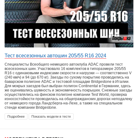
Тест всесезонных автошин 205/55 R16 2024
Специалисты Всеобщего немецкого автоклуба ADAC провели тест
всесезонных шин. Участвовало 16 комплектов в типоразмере 205/55
R16 с одинаковыми индексами скорости и нагрузки — соответственно V
(240 км/ч) и 94 (до 670 кг). Заезды по сухому покрытию проводились на
баварском полигоне ADAC и тестовой площадке Bridgestone в Италии.
Для мокрых заездов был выбран полигон Continental в Германии, здесь
же оценивались шумность и экономичность покрышек. Снежные заезды
осуществлялись на финском полигоне компании Test World, проверка
износостойкости проводилась на общегражданских дорогах неподалеку
от немецкого города Ландсберга-на-Лехе, а также на специальном
стенде компании Bridgestone.
Подробнее
Показать модели в тесте