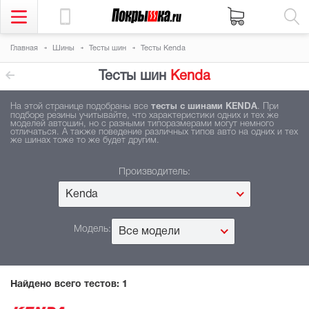
Главная
Шины
Тесты шин
Тесты Kenda
Тесты шин
Kenda
На этой странице подобраны все
тесты с шинами KENDA
. При
подборе резины учитывайте, что характеристики одних и тех же
моделей автошин, но с разными типоразмерами могут немного
отличаться. А также поведение различных типов авто на одних и тех
же шинах тоже то же будет другим.
Производитель:
Kenda
Модель:
Все модели
Найдено всего тестов:
1