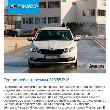
Тест летней авторезины 205/55 R16
Несмотря на пандемию коронавируса, эксперты известного венгерского
издания Autonavigator провели довольно интересный тест летних шин,
по итогам которого было получено максимальное количество
информации с каждого заезда. Для наглядности результата в число
участников включили зимние и всесезонные комплекты, а также резину с
изношенным протектором. Заезды проводились на известной
венгерской трассе Groupama, которая находится в городе Могъереде. В