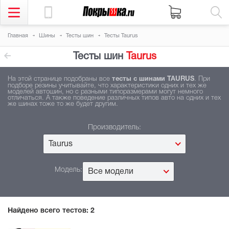
Главная
Шины
Тесты шин
Тесты Taurus
Тесты шин
Taurus
На этой странице подобраны все
тесты с шинами TAURUS
. При
подборе резины учитывайте, что характеристики одних и тех же
моделей автошин, но с разными типоразмерами могут немного
отличаться. А также поведение различных типов авто на одних и тех
же шинах тоже то же будет другим.
Производитель:
Taurus
Модель:
Все модели
Найдено всего тестов:
2