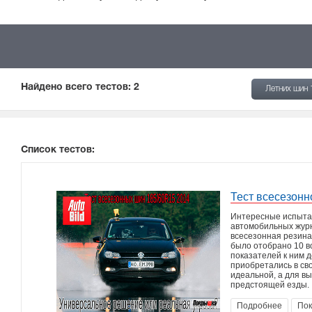
Найдено всего тестов:
2
Летних шин
Список тестов:
Тест всесезонн
Интересные испытан
автомобильных журн
всесезонная резина
было отобрано 10 в
показателей к ним 
приобретались в св
идеальной, а для в
предстоящей езды.
Подробнее
Пок