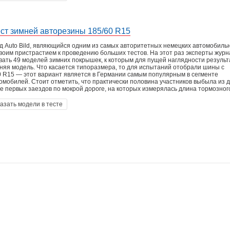
ст зимней авторезины 185/60 R15
 Auto Bild, являющийся одним из самых авторитетных немецких автомобиль
своим пристрастием к проведению больших тестов. На этот раз эксперты жур
ать 49 моделей зимних покрышек, к которым для пущей наглядности резуль
няя модель. Что касается типоразмера, то для испытаний отобрали шины с
 R15 — этот вариант является в Германии самым популярным в сегменте
мобилей. Стоит отметить, что практически половина участников выбыла из
е первых заездов по мокрой дороге, на которых измерялась длина тормозного
азать модели в тесте