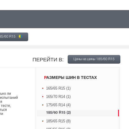
85/60 R15
ПЕРЕЙТИ В:
Цены на шины 185/60 R15
РАЗМЕРЫ ШИН В ТЕСТАХ
165/65 R15 (1)
льно ли
165/70 R14 (1)
 испытаний
ия
175/65 R14 (4)
 тесте,
ться
185/60 R15 (2)
ти
185/65 R15 (8)