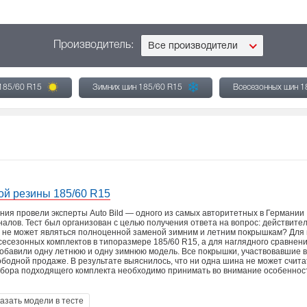
Производитель:
Все производители
 185/60 R15
Зимних шин 185/60 R15
Всесезонных шин 1
ой резины 185/60 R15
ия провели эксперты Auto Bild — одного из самых авторитетных в Германии
алов. Тест был организован с целью получения ответа на вопрос: действите
 не может являться полноценной заменой зимним и летним покрышкам? Для
сесезонных комплектов в типоразмере 185/60 R15, а для наглядного сравнен
добавили одну летнюю и одну зимнюю модель. Все покрышки, участвовавшие в
ободной продаже. В результате выяснилось, что ни одна шина не может счита
ыбора подходящего комплекта необходимо принимать во внимание особеннос
азать модели в тесте