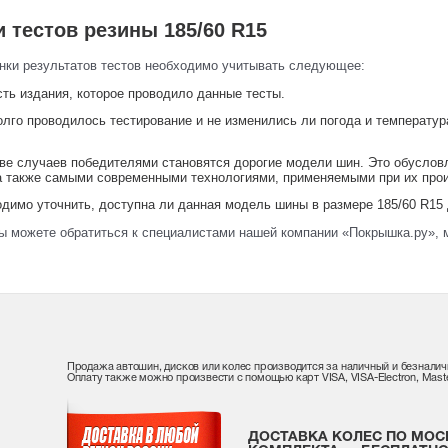
 тестов резины 185/60 R15
нки результатов тестов необходимо учитывать следующее:
ть издания, которое проводило данные тесты.
лго проводилось тестирование и не изменились ли погода и температур
ве случаев победителями становятся дорогие модели шин. Это обусловл
 а также самыми современными технологиями, применяемыми при их про
димо уточнить, доступна ли данная модель шины в размере 185/60 R15 
ы можете обратиться к специалистами нашей компании «Покрышка.ру», 
Продажа автошин, дисков или колес производится за наличный и безналич
Оплату также можно произвести с помощью карт VISA, VISA-Electron, Maste
ДОСТАВКА КОЛЕС ПО МОС