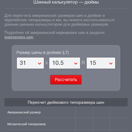
Шинный калькулятор — дюймы
Для пересчета американских размеров шин в дюймах в
европейские типоразмеры в мм, вы можете воспользоваться
данным шинным калькулятором для дюймовых размеров.
Подробнее об американской маркировке шин
в разделе:
маркировка шин
Размер шины в дюймах (LT)
x
R
31
10.5
15
Пересчет дюймового типоразмера шин
Американский размер
Метрический типоразмер