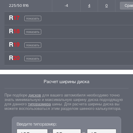
225/50 R16
-4
4
0
R
17
показать
R
18
показать
R
19
показать
R
20
показать
Расчет ширины диска
При подборе
дисков
для вашего автомобиля необходимо точно
знать минимальную и максимальную ширину диска подходящую
для данного
типоразмера
шины. Для расчета ширины диска вы
можете воспользоваться этим разделом шинного калькулятора.
Введите типоразмер: