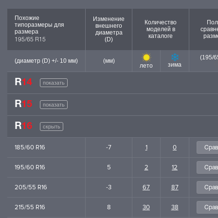
Похожие
Изменение
Количество
Пол
типоразмеры для
внешнего
моделей в
сравн
размера
диаметра
каталоге
разм
(D)
195/65 R15
(195/6
(диаметр (D) +/- 10 мм)
(мм)
зима
лето
R
14
показать
R
15
показать
R
16
скрыть
185/60 R16
-7
1
0
195/60 R16
5
2
12
205/55 R16
-3
67
87
215/55 R16
8
30
38