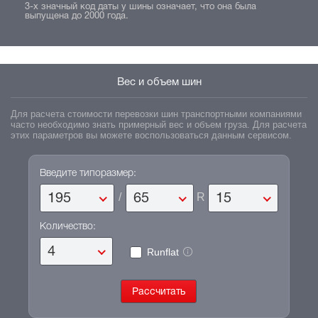
3-х значный код даты у шины означает, что она была
выпущена до 2000 года.
Вес и объем шин
Для расчета стоимости перевозки шин транспортными компаниями
часто необходимо знать примерный вес и объем груза. Для расчета
этих параметров вы можете воспользоваться данным сервисом.
Введите типоразмер:
/
R
195
65
15
Количество:
4
Runflat