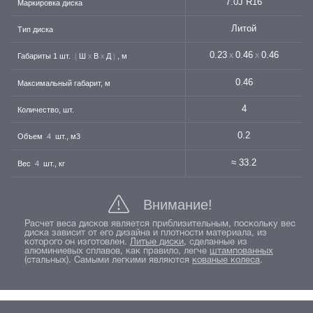
7.0J R16
Маркировка диска
Литой
Тип диска
0.23
0.46
0.46
Габариты 1 шт.
Ш
В
Д
, м
х
х
(
х
х
)
0.46
Максимальный габарит, м
4
Количество, шт.
0.2
Объем
шт., м3
4
≈ 33.2
Вес
шт., кг
4
Внимание!
Расчет веса дисков является приблизительным, поскольку вес
диска зависит от его дизайна и плотности материала, из
которого он изготовлен.
Литые диски
, сделанные из
алюминиевых сплавов, как правило, легче
штампованных
(стальных). Самыми легкими являются
кованые колеса
.