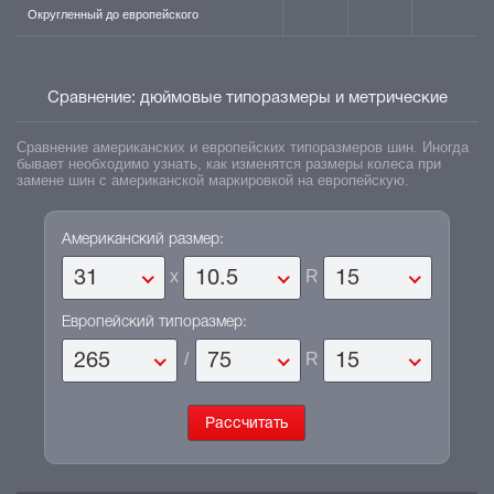
Округленный до европейского
Сравнение: дюймовые типоразмеры и метрические
Сравнение американских и европейских типоразмеров шин. Иногда
бывает необходимо узнать, как изменятся размеры колеса при
замене шин с американской маркировкой на европейскую.
Американский размер:
x
R
31
10.5
15
Европейский типоразмер:
/
R
265
75
15