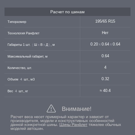
Расчет по шинам
195/65 R15
Типоразмер
Нет
Технология Ранфлет
0.20
0.64
0.64
Габариты 1 шт.
Ш
В
Д
, м
х
х
(
х
х
)
0.64
Максимальный габарит, м
4
Количество, шт.
0.32
Объем
шт., м3
4
≈ 40.4
Вес
шт., кг
4
Внимание!
Расчет веса несет примерный характер и зависит от
производителя, модели и конструктивных особенностей
данной конкретной шины.
Шины Ранфлет
тяжелее обычных
моделей автошин.