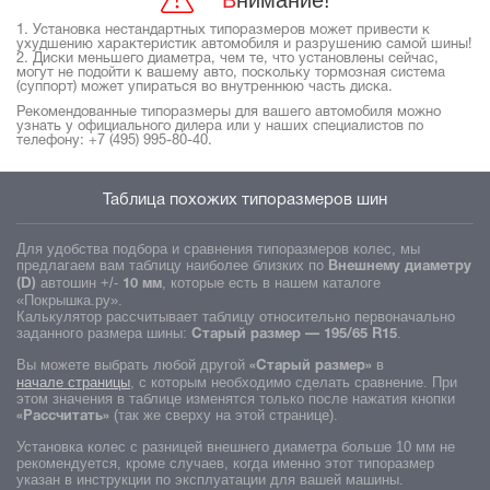
Внимание!
1. Установка нестандартных типоразмеров может привести к
ухудшению характеристик автомобиля и разрушению самой шины!
2. Диски меньшего диаметра, чем те, что установлены сейчас,
могут не подойти к вашему авто, поскольку тормозная система
(суппорт) может упираться во внутреннюю часть диска.
Рекомендованные типоразмеры для вашего автомобиля можно
узнать у официального дилера или у наших специалистов по
телефону:
+7 (495) 995-80-40.
Таблица похожих типоразмеров шин
Для удобства подбора и сравнения типоразмеров колес, мы
предлагаем вам таблицу наиболее близких по
Внешнему диаметру
автошин +/-
, которые есть в нашем каталоге
(D)
10 мм
«Покрышка.ру».
Калькулятор рассчитывает таблицу относительно первоначально
заданного размера шины:
.
Старый размер —
195/65 R15
Вы можете выбрать любой другой
в
«Старый размер»
начале страницы
, с которым необходимо сделать сравнение. При
этом значения в таблице изменятся только после нажатия кнопки
(так же сверху на этой странице).
«Рассчитать»
Установка колес с разницей внешнего диаметра больше 10 мм не
рекомендуется, кроме случаев, когда именно этот типоразмер
указан в инструкции по эксплуатации для вашей машины.