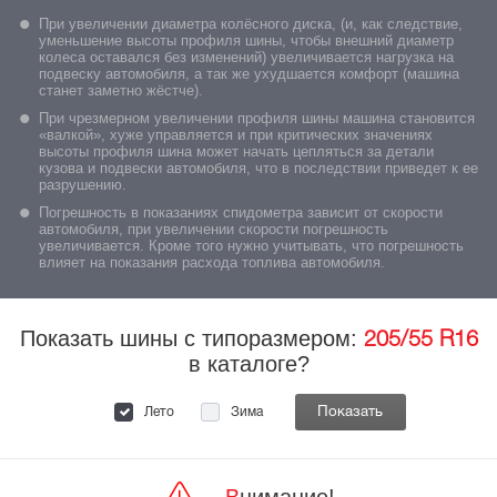
При увеличении диаметра колёсного диска, (и, как следствие,
уменьшение высоты профиля шины, чтобы внешний диаметр
колеса оставался без изменений) увеличивается нагрузка на
подвеску автомобиля, а так же ухудшается комфорт (машина
станет заметно жёстче).
При чрезмерном увеличении профиля шины машина становится
«валкой», хуже управляется и при критических значениях
высоты профиля шина может начать цепляться за детали
кузова и подвески автомобиля, что в последствии приведет к ее
разрушению.
Погрешность в показаниях спидометра зависит от скорости
автомобиля, при увеличении скорости погрешность
увеличивается. Кроме того нужно учитывать, что погрешность
влияет на показания расхода топлива автомобиля.
Показать шины с типоразмером:
205/55 R16
в каталоге?
Лето
Зима