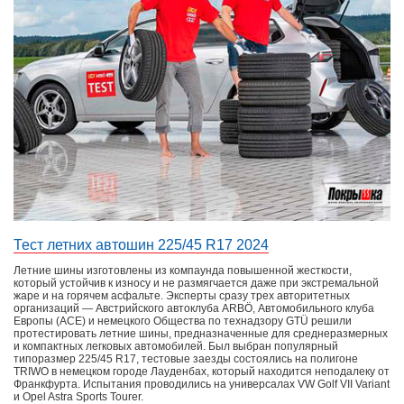
Тест летних автошин 225/45 R17 2024
Летние шины изготовлены из компаунда повышенной жесткости,
который устойчив к износу и не размягчается даже при экстремальной
жаре и на горячем асфальте. Эксперты сразу трех авторитетных
организаций — Австрийского автоклуба ARBÖ, Автомобильного клуба
Европы (ACE) и немецкого Общества по технадзору GTÜ решили
протестировать летние шины, предназначенные для среднеразмерных
и компактных легковых автомобилей. Был выбран популярный
типоразмер 225/45 R17, тестовые заезды состоялись на полигоне
TRIWO в немецком городе Лауденбах, который находится неподалеку от
Франкфурта. Испытания проводились на универсалах VW Golf VII Variant
и Opel Astra Sports Tourer.