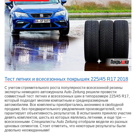
Тест летних и всесезонных покрышек 225/45 R17 2018
С учетом стремительного роста популярности всесезонной резины
эксперты немецкого автожурнала Auto Zeitung решили провести
совместный тест летних и всесезонных шин в типоразмере 225/45 R17,
который подходит многим компактным и среднеразмерным
автомобилям. Все комплекты приобретались анонимно в свободной
продаже, без предварительного уведомления производителей, что
гарантирует объективность результатов. В испытаниях приняло участие
девять комплектов, шесть из которых являлись летними, и еще три —
всесезонными. Специалисты Auto Zeitung отобрали модели из разных
ценовых сегментов. Стоит отметить, что некоторые результаты были
довольно неожиданными!