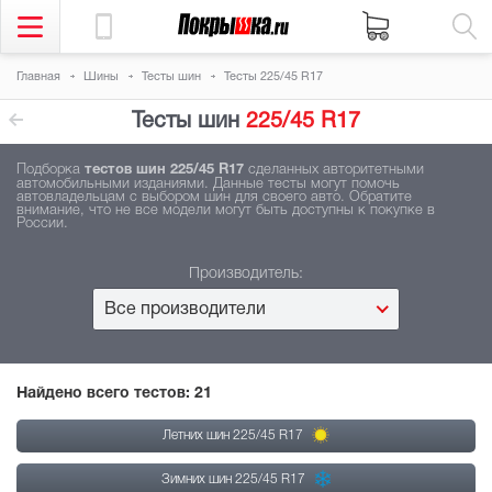
Главная
Шины
Тесты шин
Тесты 225/45 R17
Тесты шин
225/45 R17
Подборка
тестов шин 225/45 R17
сделанных авторитетными
автомобильными изданиями. Данные тесты могут помочь
автовладельцам с выбором шин для своего авто. Обратите
внимание, что не все модели могут быть доступны к покупке в
России.
Производитель:
Все производители
Найдено всего тестов:
21
Летних шин 225/45 R17
Зимних шин 225/45 R17