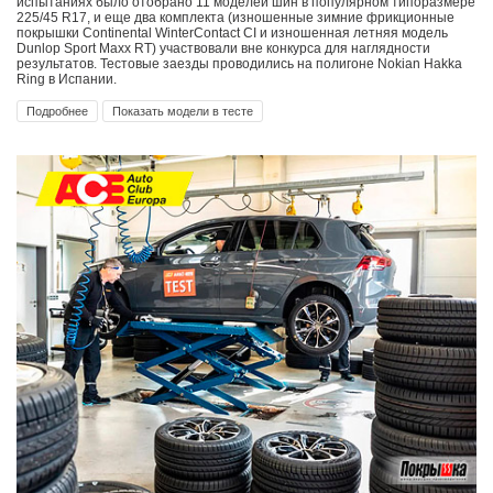
испытаниях было отобрано 11 моделей шин в популярном типоразмере
225/45 R17, и еще два комплекта (изношенные зимние фрикционные
покрышки Continental WinterContact CI и изношенная летняя модель
Dunlop Sport Maxx RT) участвовали вне конкурса для наглядности
результатов. Тестовые заезды проводились на полигоне Nokian Hakka
Ring в Испании.
Подробнее
Показать модели в тесте