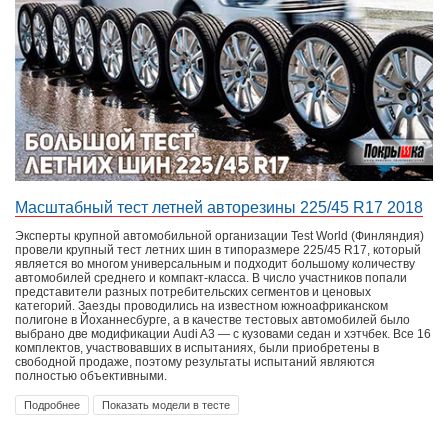
Масштабный тест летней авторезины 225/45 R17 2018
Эксперты крупной автомобильной организации Test World (Финляндия)
провели крупный тест летних шин в типоразмере 225/45 R17, который
является во многом универсальным и подходит большому количеству
автомобилей среднего и компакт-класса. В число участников попали
представители разных потребительских сегментов и ценовых
категорий. Заезды проводились на известном южноафриканском
полигоне в Йоханнесбурге, а в качестве тестовых автомобилей было
выбрано две модификации Audi A3 — с кузовами седан и хэтчбек. Все 16
комплектов, участвовавших в испытаниях, были приобретены в
свободной продаже, поэтому результаты испытаний являются
полностью объективными.
Подробнее
Показать модели в тесте