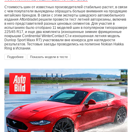
Стоимость шин от известных производителей стабильно растет, в связи
с чем покупатели вынуждены обращать больше внимания на продукцию
китайских брендов. В связи с этим эксперты шведского автомобильного
издания Aftonbladet решили провести тест летней авторезины, включив
в него представителей разных ценовых сегментов. Для участия в
испытаниях было отобрано 11 моделей шин в популярном типоразмере
225/45 R17, и еще два комплекта (изношенные зимние фрикционные
покрышки Continental WinterContact CI и изношенная летняя модель
Dunlop Sport Maxx RT) участвовали вне конкурса для наглядности
результатов. Тестовые заезды проводились на полигоне Nokian Hakka
Ring в Испании.
Подробнее
Показать модели в тесте