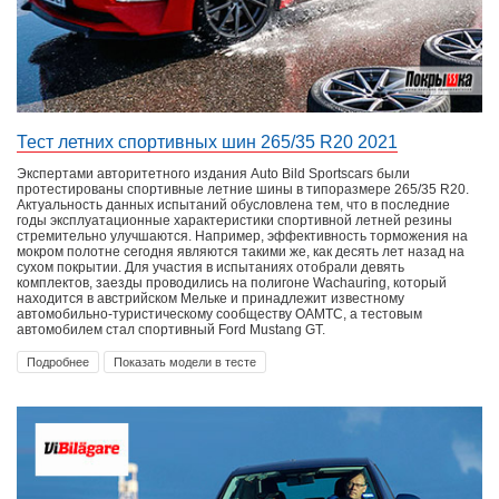
Тест летних спортивных шин 265/35 R20 2021
Экспертами авторитетного издания Auto Bild Sportscars были
протестированы спортивные летние шины в типоразмере 265/35 R20.
Актуальность данных испытаний обусловлена тем, что в последние
годы эксплуатационные характеристики спортивной летней резины
стремительно улучшаются. Например, эффективность торможения на
мокром полотне сегодня являются такими же, как десять лет назад на
сухом покрытии. Для участия в испытаниях отобрали девять
комплектов, заезды проводились на полигоне Wachauring, который
находится в австрийском Мельке и принадлежит известному
автомобильно-туристическому сообществу OAMTC, а тестовым
автомобилем стал спортивный Ford Mustang GT.
Подробнее
Показать модели в тесте