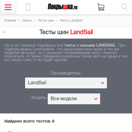
Главная
Шины
Тесты шин
Тесты LandSail
Тесты шин
LandSail
На этой странице подобраны все
тесты с шинами LANDSAIL
. При
подборе резины учитывайте, что характеристики одних и тех же
моделей автошин, но с разными типоразмерами могут немного
отличаться. А также поведение различных типов авто на одних и тех
же шинах тоже то же будет другим.
Производитель:
LandSail
Модель:
Все модели
Найдено всего тестов:
6