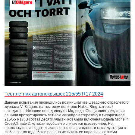
Тест летних автопокрышек 215/55 R17 2024
Данные испытания проводились по инициативе шведского отраслевого
журнала Vi Bilägare на тестовом полигоне Hakka Ring, который
находится в Испании неподалеку от Мадрида. Специалисты издания
решили протестировать летнюю легковую авторезину в типоразмере
215/55 R17. В состав десяти участников была включена модель Michelin
CrossClimate 2, которая вообще-то считается всесезонной. Но,
поскольку производитель заявляет о ее пригодности к эксплуатации в
любое время года, было решено испытать ее наравне с летними