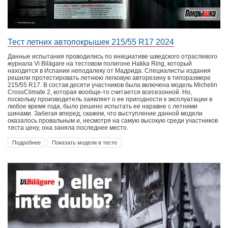
Тест летних автопокрышек 215/55 R17 2024
Данные испытания проводились по инициативе шведского отраслевого
журнала Vi Bilägare на тестовом полигоне Hakka Ring, который
находится в Испании неподалеку от Мадрида. Специалисты издания
решили протестировать летнюю легковую авторезину в типоразмере
215/55 R17. В состав десяти участников была включена модель Michelin
CrossClimate 2, которая вообще-то считается всесезонной. Но,
поскольку производитель заявляет о ее пригодности к эксплуатации в
любое время года, было решено испытать ее наравне с летними
шинами. Забегая вперед, скажем, что выступление данной модели
оказалось провальным и, несмотря на самую высокую среди участников
теста цену, она заняла последнее место.
Подробнее
Показать модели в тесте