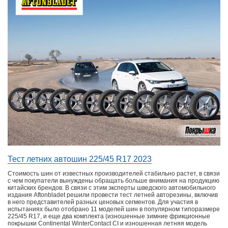
Тест летних автошин 225/45 R17 2023
Стоимость шин от известных производителей стабильно растет, в связи
с чем покупатели вынуждены обращать больше внимания на продукцию
китайских брендов. В связи с этим эксперты шведского автомобильного
издания Aftonbladet решили провести тест летней авторезины, включив
в него представителей разных ценовых сегментов. Для участия в
испытаниях было отобрано 11 моделей шин в популярном типоразмере
225/45 R17, и еще два комплекта (изношенные зимние фрикционные
покрышки Continental WinterContact CI и изношенная летняя модель