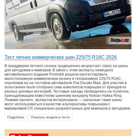
Тест летних коммерческих шин 225/75 R16C 2026
В преддверии летнего сезона традиционно возрастает спрос на шины
для автодомов и кемперов. В связи с этим эксперты немецкого
автомобильного издания Promobil решили протестировать
малотоннажную коммерческую резину в типоразмере 225/75 R16C,
опробовав ее на тестовом автомобиле Fiat Ducato Maxi. Для участия в
испытаниях было отобрано семь комплектов покрышек от брендов из
разных ценовых категорий. Тестовые заезды проводились на полигоне,
принадлежащем известному шинному концерну Nokian Hakka Ring.
Помимо прочего, экспертов интересовало — насколько такие шины
могут использоваться в качестве альтернативы покрышкам с
маркировкой СР, специально разработанных для кемперов и автодомов.
Подробнее
Показать модели в тесте