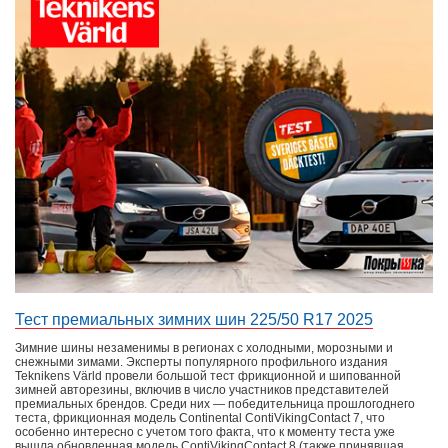
Тест премиальных зимних шин 225/50 R17 2025
Зимние шины незаменимы в регионах с холодными, морозными и
снежными зимами. Эксперты популярного профильного издания
Teknikens Värld провели большой тест фрикционной и шипованной
зимней авторезины, включив в число участников представителей
премиальных брендов. Среди них — победительница прошлогоднего
теста, фрикционная модель Continental ContiVikingContact 7, что
особенно интересно с учетом того факта, что к моменту теста уже
вышла обновленная модель ContiVikingContact 8 (также принявшая