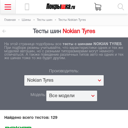
Главная
Шины
Тесты шин
Тесты Nokian Tyres
Тесты шин
Nokian Tyres
На этой странице подобраны все
тесты с шинами NOKIAN TYRES
.
При подборе резины учитывайте, что характеристики одних и тех же
моделей автошин, но с разными типоразмерами могут немного
отличаться. А также поведение различных типов авто на одних и тех
же шинах тоже то же будет другим.
Производитель:
Nokian Tyres
Модель:
Все модели
Найдено всего тестов:
129