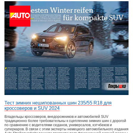
Тест зимних нешипованных шин 235/55 R18 для
кроссоверов и SUV 2024
Владельцы кроссоверов, внедорожников и автомобилей SUV
традиционно более требовательны к сцеплению зимних шин с дорогой
по сравнению с водителями седанов, универсалов, хэтчбеков и
суперкаров. В связи с этим эксперты немецкого автомобильного издания