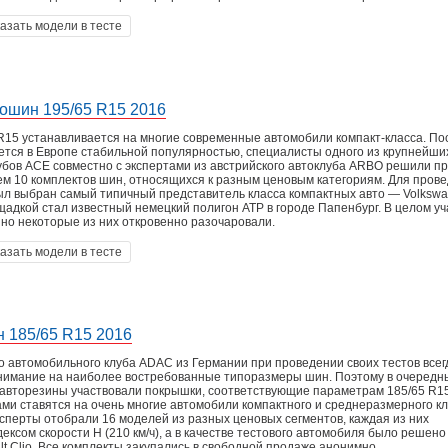
азать модели в тесте
тошин 195/65 R15 2016
R15 устанавливается на многие современные автомобили компакт-класса. По
уется в Европе стабильной популярностью, специалисты одного из крупнейши
убов АСЕ совместно с экспертами из австрийского автоклуба ARBO решили п
ем 10 комплектов шин, относящихся к разным ценовым категориям. Для пров
ыл выбран самый типичный представитель класса компактных авто — Volkswag
адкой стал известный немецкий полигон АТР в городе Папенбург. В целом уч
 но некоторые из них откровенно разочаровали.
азать модели в тесте
н 185/65 R15 2016
о автомобильного клуба ADAC из Германии при проведении своих тестов всег
нимание на наиболее востребованные типоразмеры шин. Поэтому в очередн
авторезины участвовали покрышки, соответствующие параметрам 185/65 R15
ми ставятся на очень многие автомобили компактного и среднеразмерного кл
сперты отобрали 16 моделей из разных ценовых сегментов, каждая из них
ксом скорости Н (210 км/ч), а в качестве тестового автомобиля было решено
t Clio. Все комплекты закупались в свободной продаже анонимно.