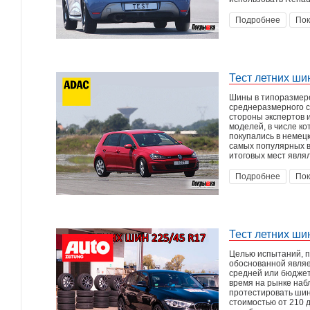
Подробнее
Пок
Тест летних ши
Шины в типоразмере
среднеразмерного с
стороны экспертов 
моделей, в числе к
покупались в немец
самых популярных в
итоговых мест явля
Подробнее
Пок
Тест летних ши
Целью испытаний, п
обоснованной являе
средней или бюджетн
время на рынке наб
протестировать шин
стоимостью от 210 д