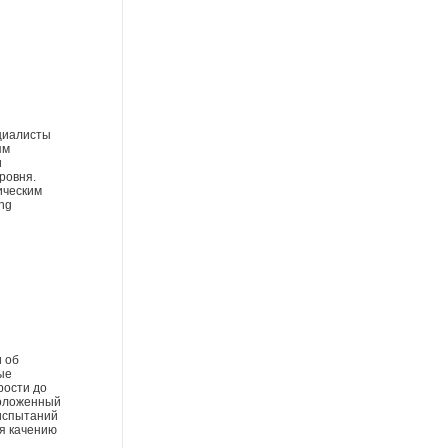
ециалисты
ям
и
ровня.
ическим
ng
и об
ые
рости до
положенный
 испытаний
ия качению