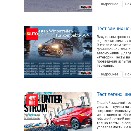
Подробнее
Пок
Тест зимних не
Владельцы кроссове
сцеплению зимних ш
В связи с этим эксп
фрикционной зимней
автомобилям. Для у
категорий. Тесты н
проведения испытан
Германии.
Подробнее
Пок
Тест летних ши
Главной задачей те
узнать — нужны ли 
покрышки, использу
испытаниях отобрали
обычной летней авт
только тесты на со
управляемости, без