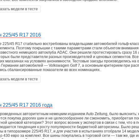
азать модели в тесте
н 225/45 R17 2016
 225/45 R17 стабильно востребованы владельцами автомобилей гольф-класс
егмента. Поэтому покрышки с такими параметрами стали объектом внимания
известного немецкого автоклуба ADAC. Они решили протестировать сразу 16 
оторых были представители разных производителей и ценовых сегментов. Вс
ких магазинах на условиях анонимности. Тестовые заезды производились на 
 Германии автомобилей — Volkswagen Golf 7, а основным критерием при ра
лись сбалансированные показатели во всех номинациях.
азать модели в тесте
н 225/45 R17 2016 года
роведенных авторитетным немецким изданием Auto Zeitung, было выяснить: 
тся покупка дорогих шин и не целесообразнее ли сэкономить, приобретая п
ой ценовой категории? Этот вопрос возник у экспертов в связи с тем, что в 
людается тенденция к росту популярности бюджетной авторезины. Было ре
ы в типоразмере 225/45 R17, и для участия в испытаниях отобрали 14 модел
о 430 евро за комплект. Все шины покупались в торговой сети — там же, где и