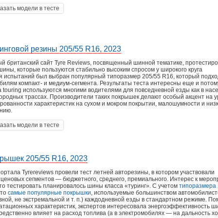
азать модели в тесте
ринговой резины 205/55 R16, 2023
 британский сайт Tyre Reviews, посвященный шинной тематике, протестир
шины, которые пользуются стабильно высоким спросом у широкого круга
я испытаний был выбран популярный типоразмер 205/55 R16, который подхо
илям компакт- и медиум-сегмента. Результаты теста интересны еще и потому
 touring используются многими водителями для повседневной езды как в на
агородных трассах. Производители таких покрышек делают особый акцент на 
рованности характеристик на сухом и мокром покрытии, малошумности и низ
нию.
азать модели в тесте
крышек 205/55 R16, 2023
ортала Tyrereviews провели тест летней авторезины, в котором участвовали
 ценовых сегментов — бюджетного, среднего, премиального. Интерес к меро
что тестировать планировалось шины класса «туринг». С учетом
типоразмера 
это
самые популярные покрышки
, используемые большинством автомобилист
ной, не экстремальной и т. п.) каждодневной езды в стандартном режиме. П
атационных характеристик, экспертов интересовала энергоэффективность ш
редственно влияет на расход топлива (а в электромобилях — на дальность х