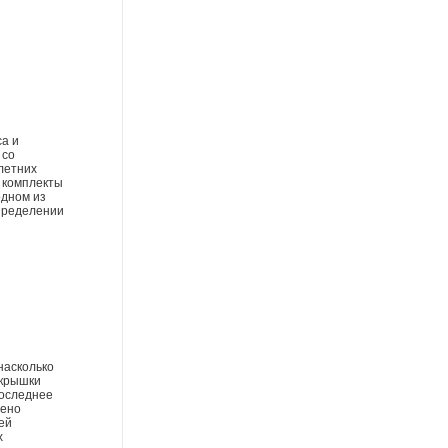
а и
 со
летних
е комплекты
одном из
спределении
насколько
окрышки
последнее
шено
ей
х