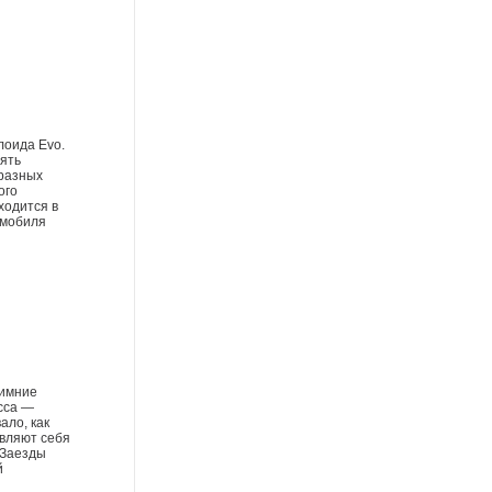
лоида Evo.
ять
 разных
ого
ходится в
омобиля
зимние
сса —
ало, как
вляют себя
 Заезды
й