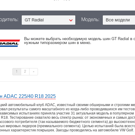
одитель:
Модель:
GT Radial
Все модели
Вы можете выбрать необходимую модель шин GT Radial в с
нужным типоразмером шин в меню.
1
2
»
ин ADAC 225/40 R18 2025
кий автомобильный клуб ADAC, известный своими обширными и строгими ме
овал результаты самого масштабного из когда-либо проводившихся им тестов
независимых испытаниях приняла участие 31 актуальная модель в популярном
 R18. Тестирование охватило весь спектр рынка: от экономичных и самых дос
ссового потребителя (так называемого бюджетного сегмента) до высокотехн
ых мировых лидеров (премиального сегмента). Целью испытаний была всес
онных характеристик покрышек. Заезды проводились на автомобиле VW Golf.