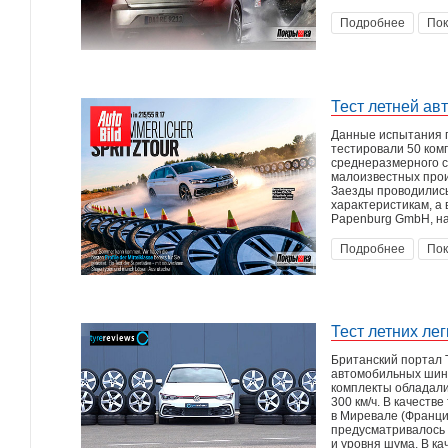
Подробнее
Пок
Тест летней ав
Данные испытания п
тестировали 50 ком
среднеразмерного с
малоизвестных прои
Заезды проводились
характеристикам, а
Papenburg GmbH, на
Подробнее
Пок
Тест летних ле
Британский портал 
автомобильных шина
комплекты обладали
300 км/ч. В качест
в Миревале (Франци
предусматривалось 
и уровня шума. В к