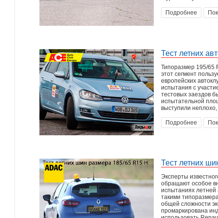
Подробнее
Пок
Тест летних ав
Типоразмер 195/65 
этот сегмент польз
европейских автокл
испытания с участи
тестовых заездов б
испытательной площ
выступили неплохо,
Подробнее
Пок
Тест летних ши
Эксперты известног
обращают особое в
испытаниях летней 
такими типоразмера
общей сложности эк
промаркирована инде
использовать Renaul