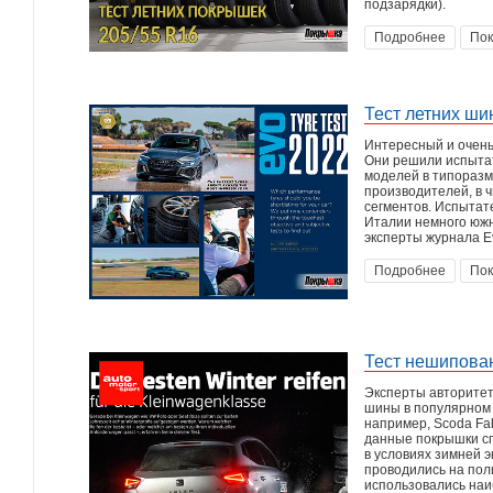
подзарядки).
Подробнее
Пок
Тест летних ши
Интересный и очень
Они решили испытат
моделей в типоразме
производителей, в 
сегментов. Испытат
Италии немного южн
эксперты журнала E
Подробнее
Пок
Тест нешипова
Эксперты авторитет
шины в популярном 
например, Scoda Fab
данные покрышки сп
в условиях зимней 
проводились на пол
использовались наи