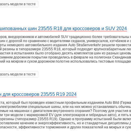
азать модели в тесте
шипованных шин 235/55 R18 для кроссоверов и SUV 2024
ров, внедорожников и автомобилей SUV традиционно более требовательны 
ин с дорогой по сравнению с водителями седанов, универсалов, хэтчбеков и 
ерты немецкого автомобильного издания Auto Straßenverkehr решили провести
 резины в типоразмере 235/55 R18, который подходит крупногабаритным ле
частия в испытаниях было отобрано десять комплектов шин из разных ценов
а зимнем дорожном покрытии проводились в феврале на полигонах Скандинави
ий на мокром и сухом дорожном полотне использовались тестовые площадки
азать модели в тесте
н для кроссоверов 235/55 R19 2024
ста, который был проведен известным профильным изданием Auto Bild (Герма
электромобилям специальные шины, или на них можно устанавливать обычн
емые на машинах с двигателем внутреннего сгорания? Поэтому для участия в
 три модели с маркировкой EV (для электрокаров и гибридных авто), и пять 
орезины (типоразмер 235/55 R19). Однако в программу испытаний были вклю
противление качению и энергоэффективность, но и стандартные дисциплины 
опасности, эффективности торможения и других показателей на мокрых и сухи