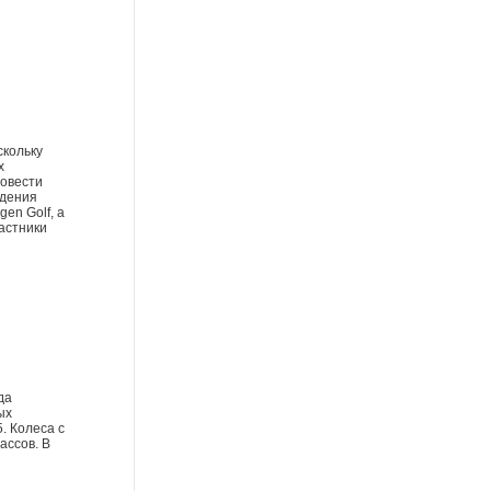
скольку
х
ровести
едения
en Golf, а
астники
да
ых
. Колеса с
ассов. В