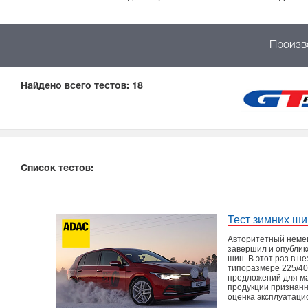
Произв
Найдено всего тестов:
18
Список тестов:
Тест зимних ш
Авторитетный немец
завершил и опублик
шин. В этот раз в 
типоразмере 225/40
предложений для ма
продукции признанн
оценка эксплуатаци