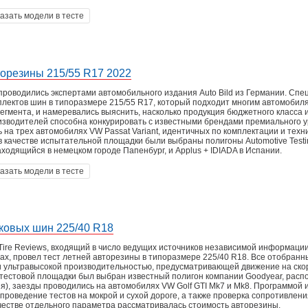
азать модели в тесте
торезины 215/55 R17 2022
роводились экспертами автомобильного издания Auto Bild из Германии. Сп
плектов шин в типоразмере 215/55 R17, который подходит многим автомобил
егмента, и намеревались выяснить, насколько продукция бюджетного класса 
зводителей способна конкурировать с известными брендами премиального у
 на трех автомобилях VW Passat Variant, идентичных по комплектации и техн
 в качестве испытательной площадки были выбраны полигоны Automotive Testi
ходящийся в немецком городе Папенбург, и Applus + IDIADA в Испании.
азать модели в тесте
гковых шин 225/40 R18
Tire Reviews, входящий в число ведущих источников независимой информаци
х, провел тест летней авторезины в типоразмере 225/40 R18. Все отобранн
 ультравысокой производительностью, предусматривающей движение на ско
ве тестовой площадки был выбран известный полигон компании Goodyear, рас
я), заезды проводились на автомобилях VW Golf GTI Mk7 и Mk8. Программой
проведение тестов на мокрой и сухой дороге, а также проверка сопротивлен
ачестве отдельного параметра рассматривалась стоимость авторезины.