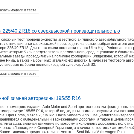
азать модели в тесте
н 225/40 ZR18 со сверхвысокой производительностью
 сложный тест провели эксперты известного английского автомобильного таб
ь летние шины со сверхвысокой производительностью, выбрав для этого дев
ре 225/40 ZR18. Для теста взяли покрышки класса Ultra High Performance от
числе которых были представители премиального, среднеценового и бюджетн
ельные заезды проводились на полигоне корпорации Bridgestone, который на
ее Рима, а также на обычных итальянских дорогах. В качестве тестового авт
vo впервые выбрали полноприводной суперкар Audi S3.
азать модели в тесте
нной зимней авторезины 195/55 R16
ного немецкого издания Auto Motor und Sport протестировали фрикционные 
типоразмере 195/55 R16, который подходит многим легковушкам компакт-кла
ia, Opel Corsa, Mazda 2, Kia Rio, Dacia Sandero и пр. Специалистов интересов
равляются с обледенелыми и заснеженными дорогами, а также в целом проя
эксплуатации, включая движение по мокрому и холодному дорожному полотну.
игонах в Лапландии и Северной Германии, а в качестве тестовых автомобиле
более типичные представители сегмента — Seat Ibiza и Volkswagen Polo.