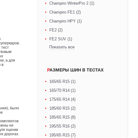
Champiro WinterPro 2 (1)
Champiro FE1 (2)
Champiro HPY (1)
FE2 (2)
к
FE2 SUV (1)
суперкаров.
 тест
Показать все
гковым
ых
и, а для
 в
РАЗМЕРЫ ШИН В ТЕСТАХ
165/65 R15 (1)
165/70 R14 (1)
175/65 R14 (4)
185/60 R15 (2)
ния), было
ые
185/65 R15 (8)
комплектов
чены не
195/55 R16 (2)
для оценки
х дорогах.
195/65 R15 (7)