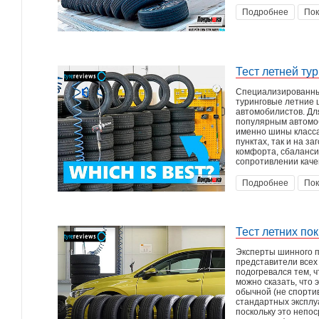
Подробнее
Пок
Тест летней ту
Специализированный
туринговые летние 
автомобилистов. Дл
популярным автомоб
именно шины класса
пунктах, так и на з
комфорта, сбаланси
сопротивлении каче
Подробнее
Пок
Тест летних по
Эксперты шинного п
представители всех
подогревался тем, 
можно сказать, что 
обычной (не спортив
стандартных эксплу
поскольку это непос