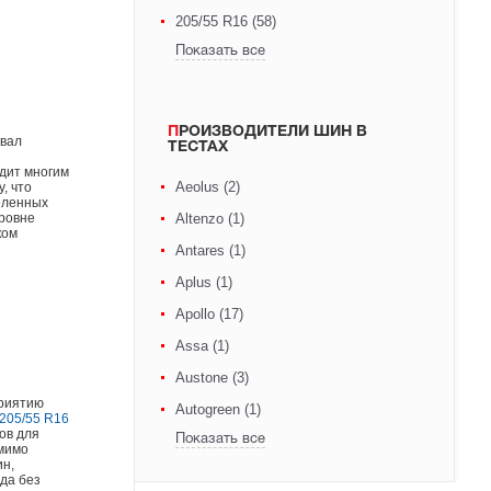
205/55 R16 (58)
Показать все
ПРОИЗВОДИТЕЛИ ШИН В
овал
ТЕСТАХ
дит многим
Aeolus (2)
, что
селенных
уровне
Altenzo (1)
ком
Antares (1)
Aplus (1)
Apollo (17)
Assa (1)
Austone (3)
приятию
Autogreen (1)
205/55 R16
ов для
Показать все
омимо
ин,
ода без