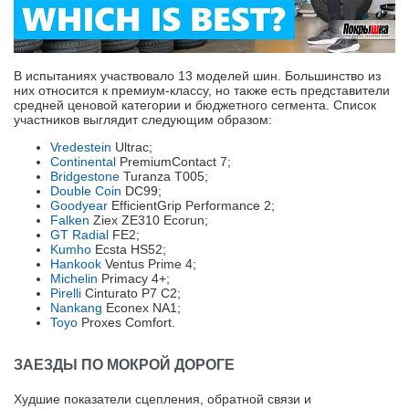
В испытаниях участвовало 13 моделей шин. Большинство из
них относится к премиум-классу, но также есть представители
средней ценовой категории и бюджетного сегмента. Список
участников выглядит следующим образом:
Vredestein
Ultrac;
Continental
PremiumContact 7;
Bridgestone
Turanza T005;
Double Coin
DC99;
Goodyear
EfficientGrip Performance 2;
Falken
Ziex ZE310 Ecorun;
GT Radial
FE2;
Kumho
Ecsta HS52;
Hankook
Ventus Prime 4;
Michelin
Primacy 4+;
Pirelli
Cinturato P7 C2;
Nankang
Econex NA1;
Toyo
Proxes Comfort.
ЗАЕЗДЫ ПО МОКРОЙ ДОРОГЕ
Худшие показатели сцепления, обратной связи и