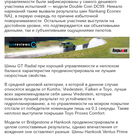
управляемости были зафиксированы у самого дешевого
участника испытаний — модели Double Coin DC99. Немало
нареканий также вызвали результаты шин Nankang Econex
NA1, в первую очередь по причине избыточной
поворачиваемости. Остальные участники выступили на
достойном уровне, что подтверждается как объективными
данными, так и субъективными ощущениями пилотов.
Шины GT Radial при хорошей управляемости и неплохом
балансе характеристик продемонстрировала не лучшие
скоростные свойства.
В средней ценовой категории, к которой в данном случае
относятся модели от Kumho, Vredestein, Falken и Toyo, лучше
всех зарекомендовали себя шины Vredestein, которые
показали лучший результат по устойчивости к
гидропланированию, а по управляемости на мокром покрытии
отстали от победителя номинации лишь на 0,1 секунды. Также
неплохо выступили покрышки Toyo Proxes Comfort.
Модели от Bridgestone и Hankook продемонстрировали в
целом сопоставимые результаты, однако впечатления от
вождения они оставляют разные. Шины Hankook Ventus Prime