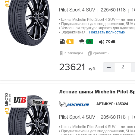
#1
Pilot Sport 4 SUV
225/60 R18
1
• Шины Michelin Pilot Sport 4 SUV — летняя
• Предназначены для внедорожников, SUV-а
• Усиленная структура каркаса для адапта
• Эффективная...
Показать полностью
E
A
70
dB
в закладки
сравнить
23621
2
руб.
Летние шины Michelin Pilot S
МЕСТО
в тесте
АРТИКУЛ:
135324
#1
Pilot Sport 4 SUV
235/60 R18
1
• Шины Michelin Pilot Sport 4 SUV — летняя
• Предназначены для внедорожников, SUV-а