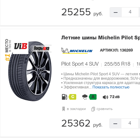
25255
4
руб.
Летние шины Michelin Pilot S
МЕСТО
в тесте
АРТИКУЛ:
136269
#1
Pilot Sport 4 SUV
255/55 R18
1
• Шины Michelin Pilot Sport 4 SUV — летняя
• Предназначены для внедорожников, SUV-а
• Усиленная структура каркаса для адапта
• Эффективная...
Показать полностью
C
A
72
dB
в закладки
сравнить
25362
4
руб.