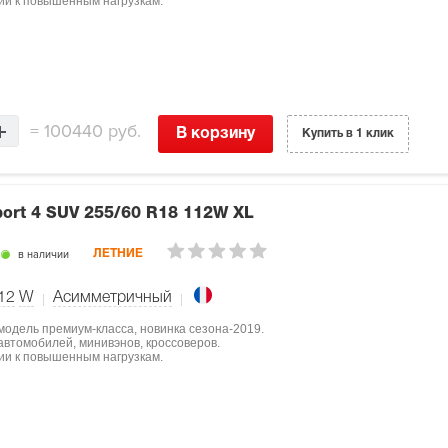
ции к повышенным нагрузкам.
=
100440 руб.
В корзину
Купить в 1 клик
port 4 SUV
255/60 R18 112W XL
в наличии
ЛЕТНИЕ
12
W
Асимметричный
 модель премиум-класса, новинка сезона-2019.
втомобилей, минивэнов, кроссоверов.
ции к повышенным нагрузкам.