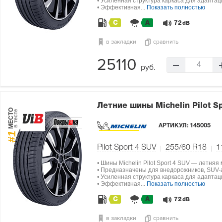
• Усиленная структура каркаса для адапта
• Эффективная...
Показать полностью
C
A
72
dB
в закладки
сравнить
25110
4
руб.
Летние шины Michelin Pilot S
МЕСТО
в тесте
АРТИКУЛ:
145005
#1
Pilot Sport 4 SUV
255/60 R18
1
• Шины Michelin Pilot Sport 4 SUV — летняя
• Предназначены для внедорожников, SUV-а
• Усиленная структура каркаса для адапта
• Эффективная...
Показать полностью
C
A
72
dB
в закладки
сравнить