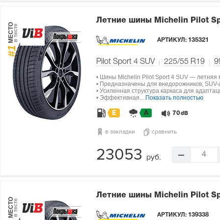
Летние шины Michelin Pilot S
МЕСТО
в тесте
АРТИКУЛ:
135321
#1
Pilot Sport 4 SUV
225/55 R19
9
• Шины Michelin Pilot Sport 4 SUV — летняя
• Предназначены для внедорожников, SUV-а
• Усиленная структура каркаса для адапта
• Эффективная...
Показать полностью
E
A
70
dB
в закладки
сравнить
23053
4
руб.
Летние шины Michelin Pilot S
МЕСТО
в тесте
АРТИКУЛ:
139338