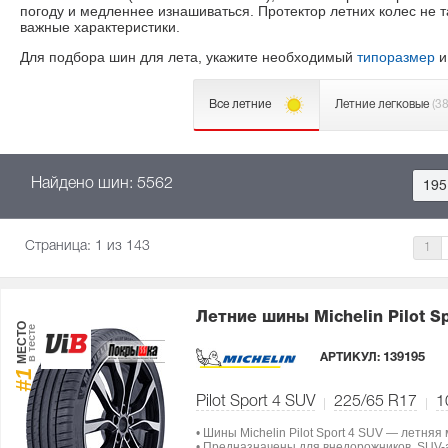
погоду и медленнее изнашиваться. Протектор летних колес не т
важные характеристики.
Для подбора шин для лета, укажите необходимый
типоразмер
и
Все летние
Летние легковые
(3
Найдено шин: 5562
195
Страница:
1
из 143
1
Летние шины Michelin Pilot S
МЕСТО
в тесте
АРТИКУЛ:
139195
#1
Pilot Sport 4 SUV
225/65 R17
1
• Шины Michelin Pilot Sport 4 SUV — летняя
• Предназначены для внедорожников, SUV-а