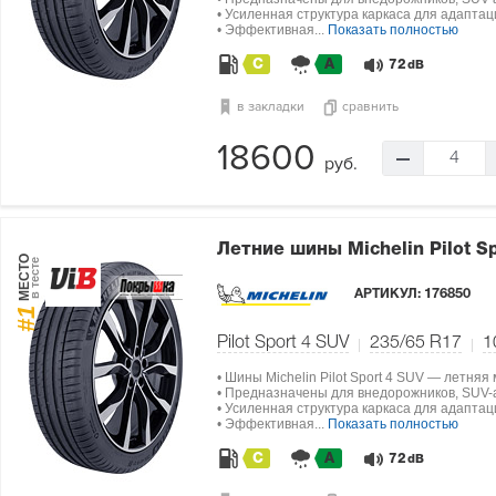
• Усиленная структура каркаса для адапта
• Эффективная...
Показать полностью
C
A
72
dB
в закладки
сравнить
18600
4
руб.
Летние шины Michelin Pilot S
МЕСТО
в тесте
АРТИКУЛ:
176850
#1
Pilot Sport 4 SUV
235/65 R17
1
• Шины Michelin Pilot Sport 4 SUV — летняя
• Предназначены для внедорожников, SUV-а
• Усиленная структура каркаса для адапта
• Эффективная...
Показать полностью
C
A
72
dB