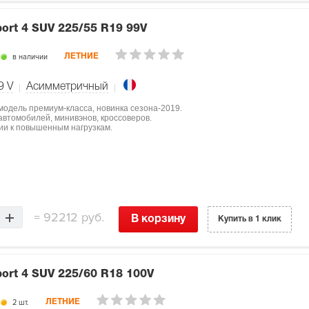
port 4 SUV
225/55 R19 99V
в наличии
ЛЕТНИЕ
9
V
Асимметричный
 модель премиум-класса, новинка сезона-2019.
втомобилей, минивэнов, кроссоверов.
ции к повышенным нагрузкам.
=
92212 руб.
В корзину
Купить в 1 клик
port 4 SUV
225/60 R18 100V
2 шт.
ЛЕТНИЕ