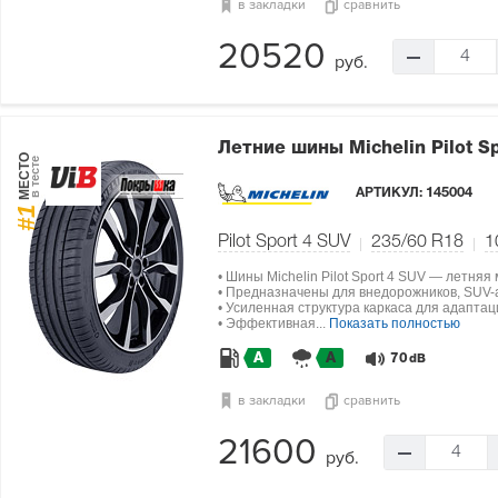
в закладки
сравнить
20520
4
руб.
Летние шины Michelin Pilot S
МЕСТО
в тесте
АРТИКУЛ:
145004
#1
Pilot Sport 4 SUV
235/60 R18
1
• Шины Michelin Pilot Sport 4 SUV — летняя
• Предназначены для внедорожников, SUV-а
• Усиленная структура каркаса для адапта
• Эффективная...
Показать полностью
A
A
70
dB
в закладки
сравнить
21600
4
руб.