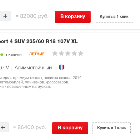
=
82080 руб.
В корзину
Купить в 1 клик
port 4 SUV
235/60 R18 107V XL
в наличии
ЛЕТНИЕ
07
V
Асимметричный
 модель премиум-класса, новинка сезона-2019.
втомобилей, минивэнов, кроссоверов.
ции к повышенным нагрузкам.
=
86400 руб.
В корзину
Купить в 1 клик