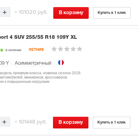
=
101020 руб.
В корзину
Купить в 1 клик
port 4 SUV
255/55 R18 109Y XL
в наличии
ЛЕТНИЕ
09
Y
Асимметричный
 модель премиум-класса, новинка сезона-2019.
втомобилей, минивэнов, кроссоверов.
ции к повышенным нагрузкам.
=
101448 руб.
В корзину
Купить в 1 клик