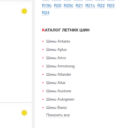
R19c
R20
R20c
R21
R21c
R22
R23
R24
КАТАЛОГ ЛЕТНИХ ШИН
Шины Antares
Шины Aplus
Шины Arivo
Шины Armstrong
Шины Atlander
Шины Attar
Шины Austone
Шины Autogreen
Шины Barez
Показать все