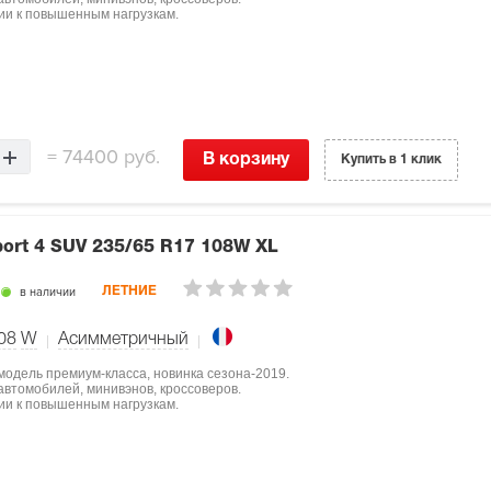
ции к повышенным нагрузкам.
=
74400 руб.
В корзину
Купить в 1 клик
port 4 SUV
235/65 R17 108W XL
в наличии
ЛЕТНИЕ
08
W
Асимметричный
 модель премиум-класса, новинка сезона-2019.
втомобилей, минивэнов, кроссоверов.
ции к повышенным нагрузкам.