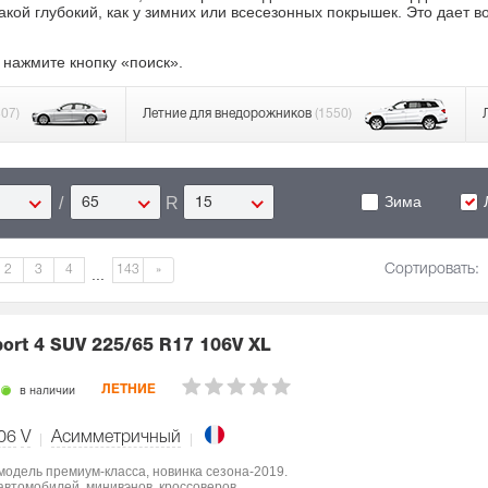
акой глубокий, как у зимних или всесезонных покрышек. Это дает 
 нажмите кнопку «поиск».
807)
Летние для внедорожников
(1550)
Зима
/
R
65
15
Сортировать:
2
3
4
143
»
...
port 4 SUV
225/65 R17 106V XL
в наличии
ЛЕТНИЕ
06
V
Асимметричный
 модель премиум-класса, новинка сезона-2019.
втомобилей, минивэнов, кроссоверов.