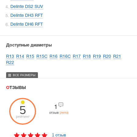
Delinte DS2 SUV
Delinte DH3 RFT
Delinte DH6 RFT
Доступные диаметры
R13
R14
R15
R15C
R16
R16C
R17
R18
R19
R20
R21
R22
ВСЕ РАЗМЕРЫ
ОТЗЫВЫ
5
1
отзыв
(лето)
рейтинг
1 отзыв