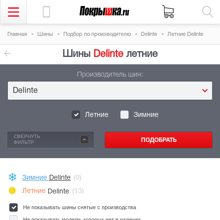
Главная
Шины
Подбор по производителю
Delinte
Летние Delinte
Шины
Delinte
летние
Производитель шин:
Delinte
Летние
Зимние
-
СВЕРНУТЬ
ФИЛЬТР
Зимние
Delinte
(0)
Летние
Delinte
(13)
Не показывать шины снятые с производства
Не показывать модели, которых нет в наличии