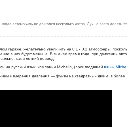
. когда автомобиль не двигался несколько часов. Лучше всего делать э
плом гараже, желательно увеличить на 0.1 - 0.2 атмосферы, поскол
ние в них будет меньше. В зимнее время года, при движении авт
сильно, как в летний период.
и на русский язык, компании Michelin, (производящей
шины Michel
ницы измерения давления — фунты на квадратный дюйм, в более