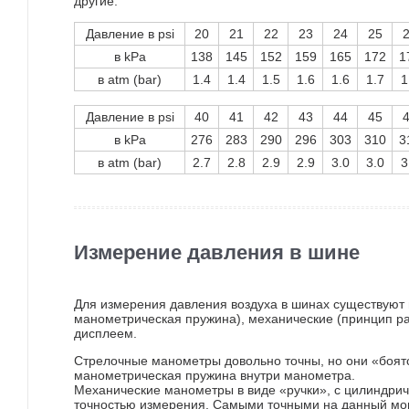
другие:
Давление в psi
20
21
22
23
24
25
в kPa
138
145
152
159
165
172
1
в atm (bar)
1.4
1.4
1.5
1.6
1.6
1.7
1
Давление в psi
40
41
42
43
44
45
в kPa
276
283
290
296
303
310
3
в atm (bar)
2.7
2.8
2.9
2.9
3.0
3.0
3
Измерение давления в шине
Для измерения давления воздуха в шинах существуют
манометрическая пружина), механические (принцип 
дисплеем.
Стрелочные манометры довольно точны, но они «боятс
манометрическая пружина внутри манометра.
Механические манометры в виде «ручки», с цилиндрич
точностью измерения. Самыми точными на данный мом