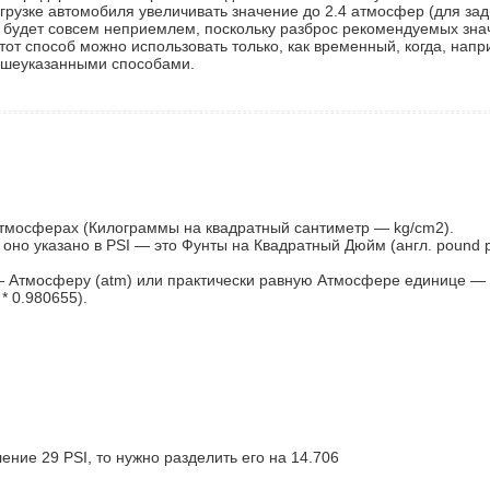
агрузке автомобиля увеличивать значение до 2.4 атмосфер (для за
й будет совсем неприемлем, поскольку разброс рекомендуемых зна
т способ можно использовать только, как временный, когда, напр
ышеуказанными способами.
Атмосферах (Килограммы на квадратный сантиметр — kg/cm2).
оно указано в PSI — это Фунты на Квадратный Дюйм (англ. pound 
— Атмосферу (atm) или практически равную Атмосфере единице — Б
* 0.980655).
ление 29 PSI, то нужно разделить его на 14.706