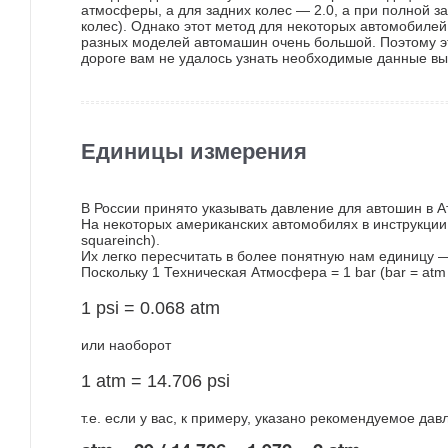
атмосферы, а для задних колес — 2.0, а при полной з
колес). Однако этот метод для некоторых автомобиле
разных моделей автомашин очень большой. Поэтому это
дороге вам не удалось узнать необходимые данные в
Единицы измерения
В России принято указывать давление для автошин в 
На некоторых американских автомобилях в инструкции 
squareinch).
Их легко пересчитать в более понятную нам единицу 
Поскольку 1 Техническая Атмосфера = 1 bar (bar = atm 
1 psi = 0.068 atm
или наоборот
1 atm = 14.706 psi
т.е. если у вас, к примеру, указано рекомендуемое дав