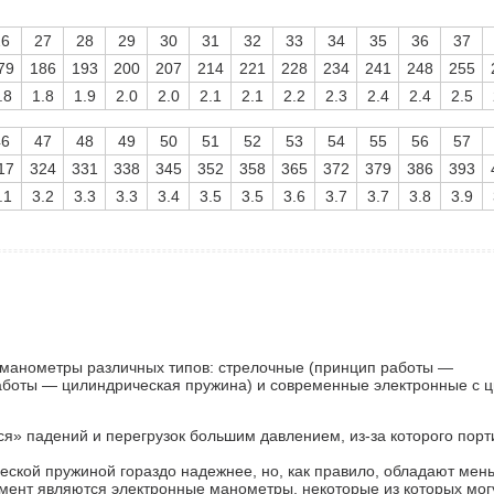
26
27
28
29
30
31
32
33
34
35
36
37
79
186
193
200
207
214
221
228
234
241
248
255
.8
1.8
1.9
2.0
2.0
2.1
2.1
2.2
2.3
2.4
2.4
2.5
46
47
48
49
50
51
52
53
54
55
56
57
17
324
331
338
345
352
358
365
372
379
386
393
.1
3.2
3.3
3.3
3.4
3.5
3.5
3.6
3.7
3.7
3.8
3.9
 манометры различных типов: стрелочные (принцип работы —
работы — цилиндрическая пружина) и современные электронные с
я» падений и перегрузок большим давлением, из-за которого порт
еской пружиной гораздо надежнее, но, как правило, обладают мен
ент являются электронные манометры, некоторые из которых мог