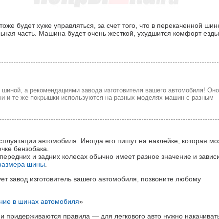
же будет хуже управляться, за счет того, что в перекаченной шин
льная часть. Машина будет очень жесткой, ухудшится комфорт езды
 шиной, а рекомендациями завода изготовителя вашего автомобиля! Оно
дни и те же покрышки используются на разных моделях машин с разным
сплуатации автомобиля. Иногда его пишут на наклейке, которая мо
ючке бензобака.
передних и задних колесах обычно имеет разное значение и зависи
размера шины
.
ует завод изготовитель вашего автомобиля, позвоните любому
ние в шинах автомобиля
»
 придерживаются правила — для легкового авто нужно накачивать