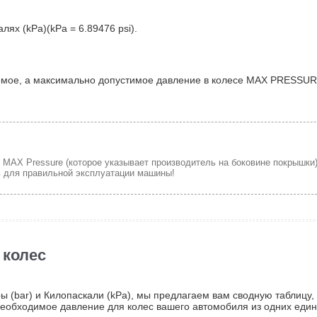
ях (kPa)(kPa = 6.89476 psi).
уемое, а максимально допустимое давление в колесе MAX PRESSUR
MAX Pressure (которое указывает производитель на боковине покрышки
ь для правильной эксплуатации машины!
 колес
ы (bar) и Килопаскали (kPa), мы предлагаем вам сводную таблицу, 
еобходимое давление для колес вашего автомобиля из одних един