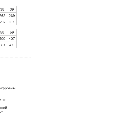
38
39
262
269
2.6
2.7
58
59
400
407
3.9
4.0
 цифровым
ится
ьшей
ут