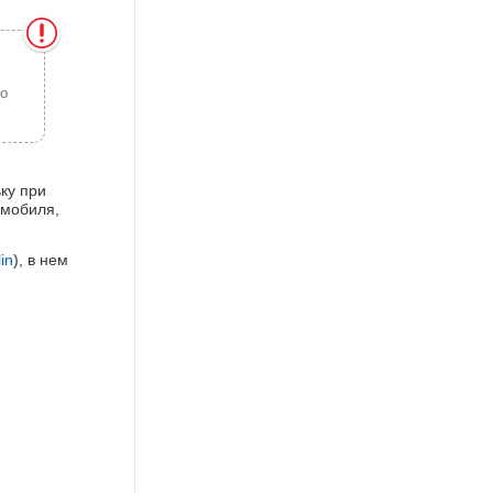
то
ьку при
омобиля,
in
), в нем