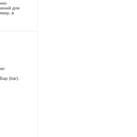
дних
чений для
имер, в
per
ар (bar).