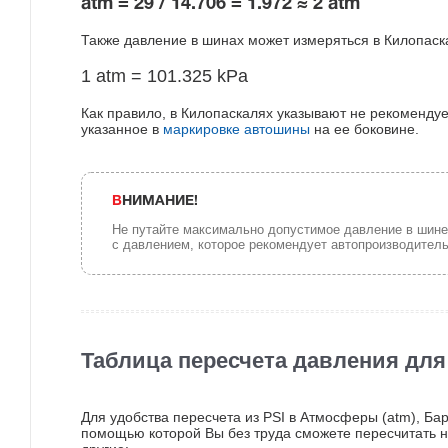
atm = 29 / 14.706 = 1.972 ≈ 2 atm
Также давление в шинах может измеряться в Килопаскал
1 atm = 101.325 kPa
Как правило, в Килопаскалях указывают не рекоменд
указанное в
маркировке автошины
на ее боковине.
ВНИМАНИЕ!
Не путайте максимально допустимое давление в шине 
с давлением, которое рекомендует автопроизводител
Таблица пересчета давления для
Для удобства пересчета из PSI в Атмосферы (atm), Бар
помощью которой Вы без труда сможете пересчитать н