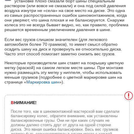
установке плохо смазали борт шины специальным
раствором (или вовсе не смазали) и она под силой давления
воздуха изнутри не «села» на свое место на диске. Это одна
из самых распространенных ошибок шиномонтажников, когда
они уверяют, что шина плохая и не балансируется. Снаружи
колеса это не всегда бывает видно, но, как правило, проблема
решается временным увеличением давления в шине.
Если вес грузов слишком значителен (для легкового
автомобиля более 70 граммов), то имеет смысл обратно
осадить шину на диск и провернуть ее относительно диска.
Часто этот способ помогает заметно снизить вес грузов.
Некоторые производители шин ставят на покрышку цветную
метку (краской) на самом легком месте шины. При монтаже
нужно размещать эту метку у ниппеля, чтобы использовать
меньше грузиков (подробнее о цветной маркировке шин на
странице «
Маркировка шин
»).
ВНИМАНИЕ!
После того, как в шиномонтажной мастерской вам сделали
балансировку колес, обратите внимание, как установлены
балансировочные грузы. Они ни при каких случаях не
должны далеко стоять друг от друга на одной стороне
диска. Это явная ошибка балансировки. Весь вес грузиков
должен быть сконцентрирован в одном месте с каждой