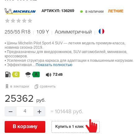
в наличии
АРТИКУЛ:
136269
ЛЕТНИЕ
255/55 R18
109
Y
Асимметричный
• Шины Michelin Pilot Sport 4 SUV — летняя модель премиум-класса,
новинка сезона-2019.
• Предназначены для внедорожников, SUV-автомобилей, минивэнов,
кроссоверов.
• Усиленная структура каркаса для адаптации к повышенным нагрузкам.
• Эффективная...
Показать полностью
C
A
72
dB
в закладки
сравнить
25362
руб.
=
101448 руб.
4
В корзину
Купить в 1 клик