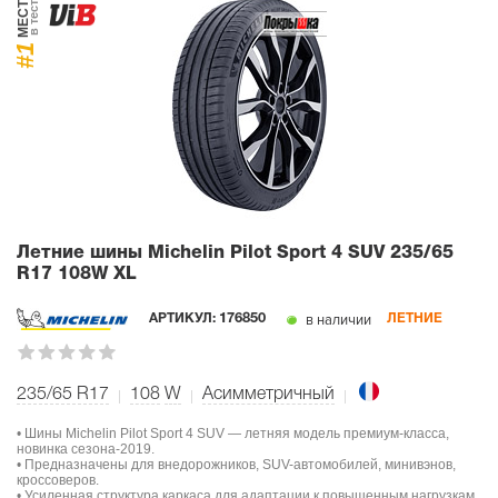
МЕСТО
в тесте
#1
Летние шины Michelin Pilot Sport 4 SUV
235/65
R17 108W XL
в наличии
АРТИКУЛ:
176850
ЛЕТНИЕ
235/65 R17
108
W
Асимметричный
• Шины Michelin Pilot Sport 4 SUV — летняя модель премиум-класса,
новинка сезона-2019.
• Предназначены для внедорожников, SUV-автомобилей, минивэнов,
кроссоверов.
• Усиленная структура каркаса для адаптации к повышенным нагрузкам.