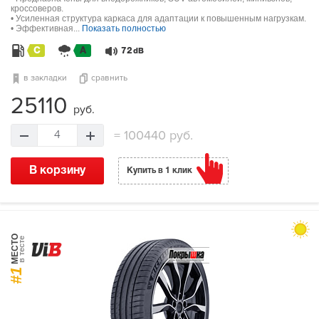
кроссоверов.
• Усиленная структура каркаса для адаптации к повышенным нагрузкам.
• Эффективная...
Показать полностью
C
A
72
dB
в закладки
сравнить
25110
руб.
=
100440 руб.
4
В корзину
Купить в 1 клик
МЕСТО
в тесте
#1