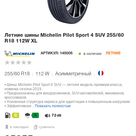
Летние шины Michelin Pilot Sport 4 SUV
255/60
R18 112W XL
в наличии
АРТИКУЛ:
145005
ЛЕТНИЕ
255/60 R18
112
W
Асимметричный
• Шины Michelin Pilot Sport 4 SUV — летняя модель премиум-класса,
новинка сезона-2019.
• Предназначены для внедорожников, SUV-автомобилей, минивэнов,
кроссоверов.
• Усиленная структура каркаса для адаптации к повышенным нагрузкам.
• Эффективная...
Показать полностью
C
A
72
dB
в закладки
сравнить