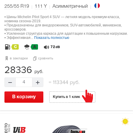
255/55 R19
111
Y
Асимметричный
• Шины Michelin Pilot Sport 4 SUV — летняя модель премиум-класса,
новинка сезона-2019.
• Предназначены для внедорожников, SUV-автомобилей, минивэнов,
кроссоверов.
• Усиленная структура каркаса для адаптации к повышенным нагрузкам.
• Эффективная...
Показать полностью
C
A
72
dB
в закладки
сравнить
28336
руб.
=
113344 руб.
4
В корзину
Купить в 1 клик
МЕСТО
в тесте