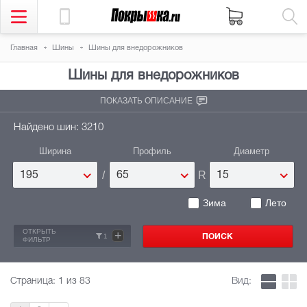
Главная
Шины
Шины для внедорожников
Шины для внедорожников
ПОКАЗАТЬ ОПИСАНИЕ
Найдено шин: 3210
Ширина
Профиль
Диаметр
/
R
195
65
15
Зима
Лето
ОТКРЫТЬ
+
1
ФИЛЬТР
Страница:
1
из 83
Вид: