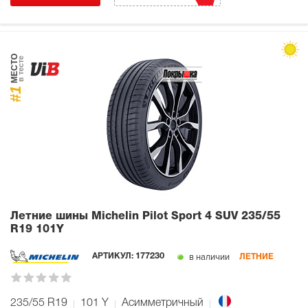
МЕСТО
в тесте
#1
Летние шины Michelin Pilot Sport 4 SUV
235/55
R19 101Y
в наличии
АРТИКУЛ:
177230
ЛЕТНИЕ
235/55 R19
101
Y
Асимметричный