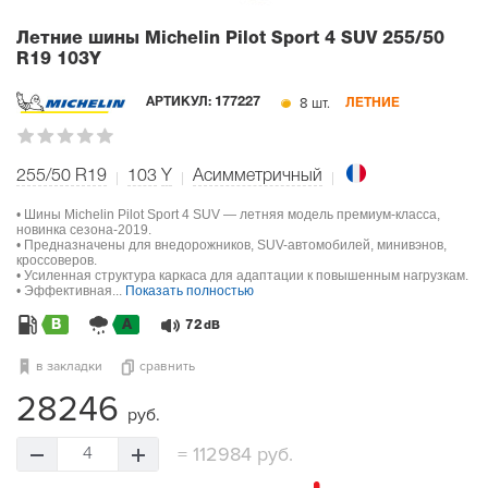
Летние шины Michelin Pilot Sport 4 SUV
255/50
R19 103Y
8 шт.
АРТИКУЛ:
177227
ЛЕТНИЕ
255/50 R19
103
Y
Асимметричный
• Шины Michelin Pilot Sport 4 SUV — летняя модель премиум-класса,
новинка сезона-2019.
• Предназначены для внедорожников, SUV-автомобилей, минивэнов,
кроссоверов.
• Усиленная структура каркаса для адаптации к повышенным нагрузкам.
• Эффективная...
Показать полностью
B
A
72
dB
в закладки
сравнить
28246
руб.
=
112984 руб.
4