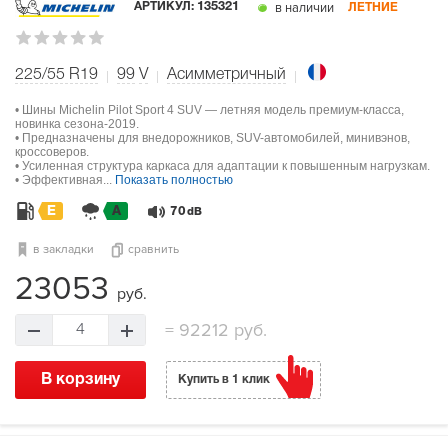
в наличии
АРТИКУЛ:
135321
ЛЕТНИЕ
225/55 R19
99
V
Асимметричный
• Шины Michelin Pilot Sport 4 SUV — летняя модель премиум-класса,
новинка сезона-2019.
• Предназначены для внедорожников, SUV-автомобилей, минивэнов,
кроссоверов.
• Усиленная структура каркаса для адаптации к повышенным нагрузкам.
• Эффективная...
Показать полностью
E
A
70
dB
в закладки
сравнить
23053
руб.
=
92212 руб.
4
В корзину
Купить в 1 клик