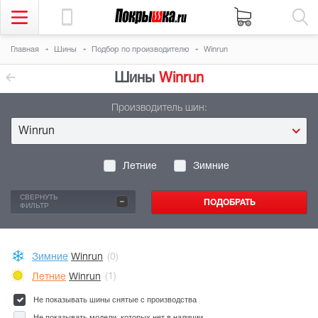
Главная
Шины
Подбор по производителю
Winrun
Шины
Winrun
Производитель шин:
Winrun
Летние
Зимние
-
СВЕРНУТЬ
ФИЛЬТР
Зимние
Winrun
(0)
Летние
Winrun
(1)
Не показывать шины снятые с производства
Не показывать модели, которых нет в наличии