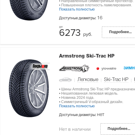
• Направленный симметричный протектор.
• Повышенная плотность ламелирования.
Показать полностью
16
Доступные диаметры:
6273
Подробнее...
руб.
Armstrong Ski-Trac HP
уточняйте
ЗИМН
Легковые
Ski-Trac HP
• Шины Armstrong Ski-Trac HP предназначе
• Нешипованная легковая модель.
• Новинка 2024 года.
• Симметричный V-образный дизайн.
Показать полностью
нет
Доступные диаметры:
Нет в наличии
Подробнее...