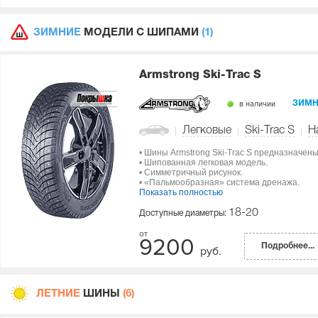
ЗИМНИЕ
МОДЕЛИ С ШИПАМИ
(1)
Armstrong Ski-Trac S
в наличии
ЗИМН
Легковые
Ski-Trac S
Н
• Шины Armstrong Ski-Trac S предназначен
• Шипованная легковая модель.
• Симметричный рисунок.
• «Пальмообразная» система дренажа.
Показать полностью
18-20
Доступные диаметры:
9200
Подробнее...
руб.
ЛЕТНИЕ
ШИНЫ
(6)