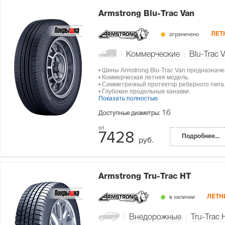
Armstrong Blu-Trac Van
ограничено
ЛЕТ
Коммерческие
Blu-Trac 
• Шины Armstrong Blu-Trac Van предназнач
• Коммерческая летняя модель.
• Симметричный протектор реберного типа
• Глубокие продольные канавки.
Показать полностью
16
Доступные диаметры:
7428
Подробнее...
руб.
Armstrong Tru-Trac HT
в наличии
ЛЕТН
Внедорожные
Tru-Trac 