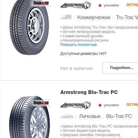
уточняйте
ЛЕТН
Коммерческие
Tru-Trac 
• Шины Armstrong Tru-Trac Van предназнач
• Летняя легкогрузовая модель.
• Симметричный дизайн.
• Ненаправленный рисунок.
Показать полностью
нет
Доступные диаметры:
Нет в наличии
Подробнее...
Armstrong Blu-Trac PC
уточняйте
ЛЕТН
Легковые
Blu-Trac PC
• Шины Armstrong Blu-Trac PC предназначе
• Летняя бюджетная модель.
• Широкая линейка типоразмеров.