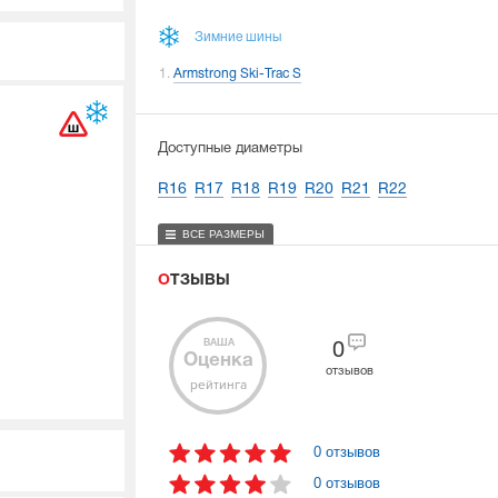
Зимние шины
Armstrong Ski-Trac S
Доступные диаметры
R16
R17
R18
R19
R20
R21
R22
ВСЕ РАЗМЕРЫ
ОТЗЫВЫ
ВАША
0
Оценка
отзывов
рейтинга
0 отзывов
0 отзывов