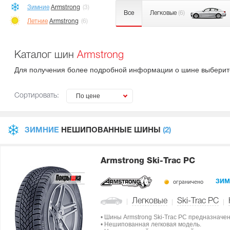
Зимние
Armstrong
(3)
Все
Легковые
(6)
Летние
Armstrong
(6)
Каталог шин
Armstrong
Для получения более подробной информации о шине выберите
Сортировать:
По цене
ЗИМНИЕ
НЕШИПОВАННЫЕ ШИНЫ
(2)
Armstrong Ski-Trac PC
ограничено
ЗИМ
Легковые
Ski-Trac PC
• Шины Armstrong Ski-Trac PC предназначе
• Нешипованная легковая модель.