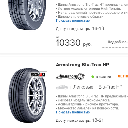
• Шины Armstrong Tru-Trac HT предназначе
• Летняя модель категории High Terrain.
• Ненаправленный протектор дорожного ти
• Широкие плечевые области.
Показать полностью
16-18
Доступные диаметры:
10330
Подробнее..
руб.
Armstrong Blu-Trac HP
в наличии
ЛЕТН
Легковые
Blu-Trac HP
• Шины Armstrong Blu-Trac HP предназначе
• Легковая модель эконом-класса.
• Асимметричный рисунок протектора.
• Множество ламелей на поверхности.
Показать полностью
18-21
Доступные диаметры: