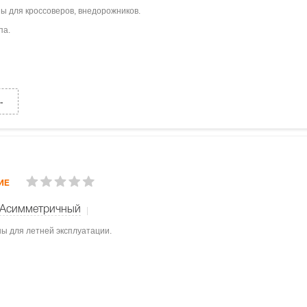
ны для кроссоверов, внедорожников.
па.
.
ИЕ
Асимметричный
ны для летней эксплуатации.