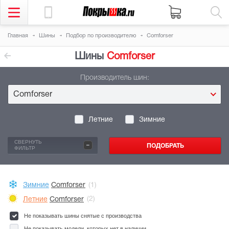
Главная
Шины
Подбор по производителю
Comforser
Шины
Comforser
Производитель шин:
Comforser
Летние
Зимние
-
СВЕРНУТЬ
ФИЛЬТР
Зимние
Comforser
(1)
Летние
Comforser
(2)
Не показывать шины снятые с производства
Не показывать модели, которых нет в наличии