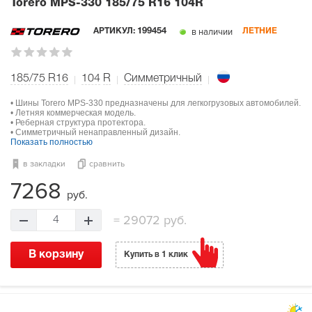
Torero MPS-330
185/75 R16 104R
в наличии
АРТИКУЛ:
199454
ЛЕТНИЕ
185/75 R16
104
R
Симметричный
• Шины Torero MPS-330 предназначены для легкогрузовых автомобилей.
• Летняя коммерческая модель.
• Реберная структура протектора.
• Симметричный ненаправленный дизайн.
Показать полностью
в закладки
сравнить
7268
руб.
=
29072 руб.
4
В корзину
Купить в 1 клик