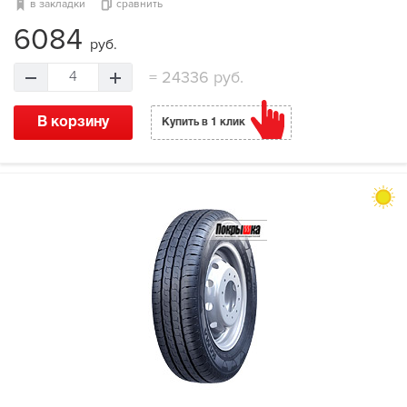
в закладки
сравнить
6084
руб.
=
24336 руб.
4
В корзину
Купить в 1 клик