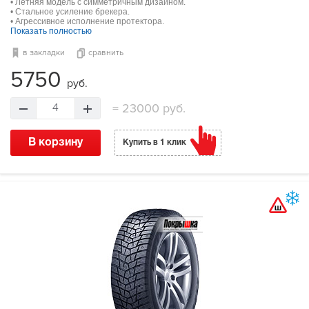
• Летняя модель с симметричным дизайном.
• Стальное усиление брекера.
• Агрессивное исполнение протектора.
Показать полностью
в закладки
сравнить
5750
руб.
=
23000 руб.
4
В корзину
Купить в 1 клик