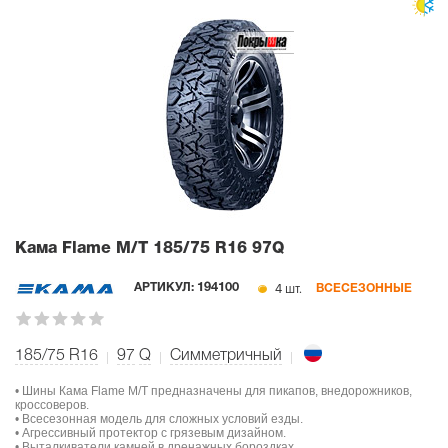
Кама Flame M/T
185/75 R16 97Q
4 шт.
АРТИКУЛ:
194100
ВСЕСЕЗОННЫЕ
185/75 R16
97
Q
Симметричный
• Шины Кама Flame M/T предназначены для пикапов, внедорожников,
кроссоверов.
• Всесезонная модель для сложных условий езды.
• Агрессивный протектор с грязевым дизайном.
• Выталкиватели камней в дренажных бороздках.