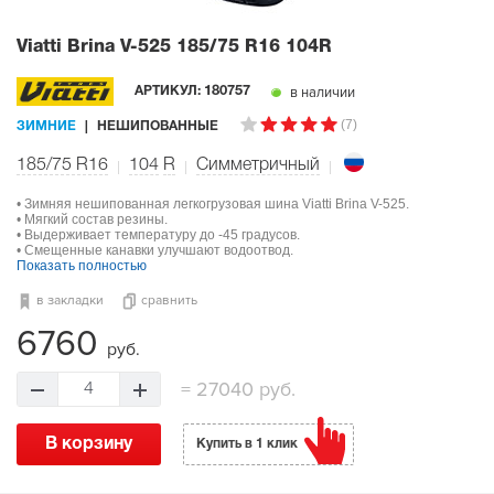
Viatti Brina V-525
185/75 R16 104R
в наличии
АРТИКУЛ:
180757
(7)
ЗИМНИЕ
НЕШИПОВАННЫЕ
185/75 R16
104
R
Симметричный
• Зимняя нешипованная легкогрузовая шина Viatti Brina V-525.
• Мягкий состав резины.
• Выдерживает температуру до -45 градусов.
• Смещенные канавки улучшают водоотвод.
Показать полностью
в закладки
сравнить
6760
руб.
=
27040 руб.
4
В корзину
Купить в 1 клик