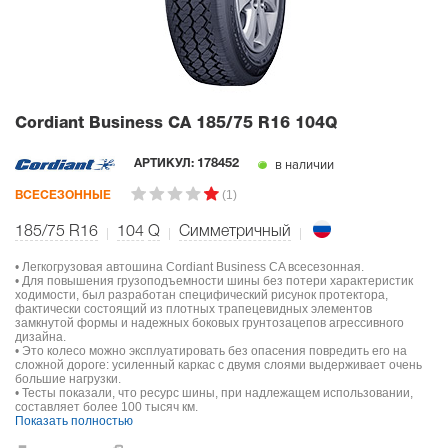
Cordiant Business CA
185/75 R16 104Q
в наличии
АРТИКУЛ:
178452
(1)
ВСЕСЕЗОННЫЕ
185/75 R16
104
Q
Симметричный
• Легкогрузовая автошина Cordiant Business CA всесезонная.
• Для повышения грузоподъемности шины без потери характеристик
ходимости, был разработан специфический рисунок протектора,
фактически состоящий из плотных трапецевидных элементов
замкнутой формы и надежных боковых грунтозацепов агрессивного
дизайна.
• Это колесо можно эксплуатировать без опасения повредить его на
сложной дороге: усиленный каркас с двумя слоями выдерживает очень
большие нагрузки.
• Тесты показали, что ресурс шины, при надлежащем использовании,
составляет более 100 тысяч км.
Показать полностью