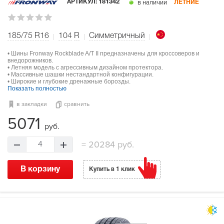
в наличии
АРТИКУЛ:
181342
ЛЕТНИЕ
185/75 R16
104
R
Симметричный
• Шины Fronway Rockblade A/T II предназначены для кроссоверов и
внедорожников.
• Летняя модель с агрессивным дизайном протектора.
• Массивные шашки нестандартной конфигурации.
• Широкие и глубокие дренажные борозды.
Показать полностью
в закладки
сравнить
5071
руб.
=
20284 руб.
4
В корзину
Купить в 1 клик