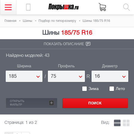
Главная
Шины
Подбор по типоразмеру
Шины 185/75 R16
Шины
185/75 R16
ПОКАЗАТЬ ОПИСАНИЕ
Найдено моделей: 43
Ширина
Профиль
Диаметр
/
R
185
75
16
Зима
Лето
ОТКРЫТЬ
+
ФИЛЬТР
Страница:
1
из 2
Вид: