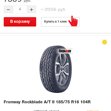
руб.
=
31556 руб.
4
В корзину
Купить в 1 клик
Fronway Rockblade A/T II
185/75 R16 104R