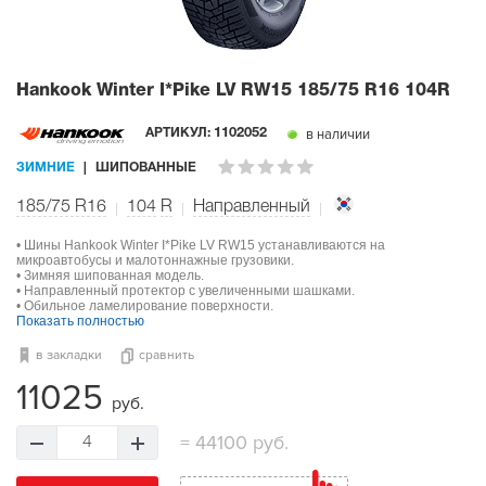
Hankook Winter I*Pike LV RW15
185/75 R16 104R
в наличии
АРТИКУЛ:
1102052
ЗИМНИЕ
ШИПОВАННЫЕ
185/75 R16
104
R
Направленный
• Шины Hankook Winter I*Pike LV RW15 устанавливаются на
микроавтобусы и малотоннажные грузовики.
• Зимняя шипованная модель.
• Направленный протектор с увеличенными шашками.
• Обильное ламелирование поверхности.
Показать полностью
в закладки
сравнить
11025
руб.
=
44100 руб.
4