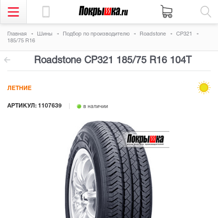
Главная
Шины
Подбор по производителю
Roadstone
CP321
185/75 R16
Roadstone CP321
185/75 R16 104T
ЛЕТНИЕ
АРТИКУЛ: 1107639
в наличии