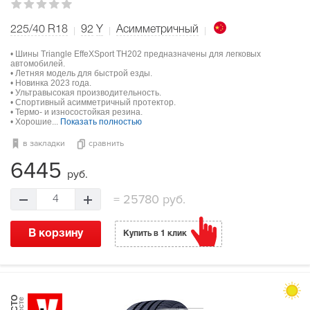
225/40 R18
92
Y
Асимметричный
• Шины Triangle EffeXSport TH202 предназначены для легковых
автомобилей.
• Летняя модель для быстрой езды.
• Новинка 2023 года.
• Ультравысокая производительность.
• Спортивный асимметричный протектор.
• Термо- и износостойкая резина.
• Хорошие...
Показать полностью
в закладки
сравнить
6445
руб.
=
25780 руб.
4
В корзину
Купить в 1 клик
МЕСТО
в тесте