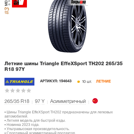
#3
Летние шины Triangle EffeXSport TH202
265/35
R18 97Y
10 шт.
АРТИКУЛ:
194643
ЛЕТНИЕ
265/35 R18
97
Y
Асимметричный
• Шины Triangle EffeXSport TH202 предназначены для легковых
автомобилей.
• Летняя модель для быстрой езды.
• Новинка 2023 года.
• Ультравысокая производительность.
• Спортивный асимметричный протектор.