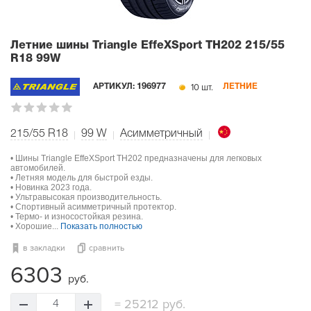
Летние шины Triangle EffeXSport TH202
215/55
R18 99W
10 шт.
АРТИКУЛ:
196977
ЛЕТНИЕ
215/55 R18
99
W
Асимметричный
• Шины Triangle EffeXSport TH202 предназначены для легковых
автомобилей.
• Летняя модель для быстрой езды.
• Новинка 2023 года.
• Ультравысокая производительность.
• Спортивный асимметричный протектор.
• Термо- и износостойкая резина.
• Хорошие...
Показать полностью
в закладки
сравнить
6303
руб.
=
25212 руб.
4