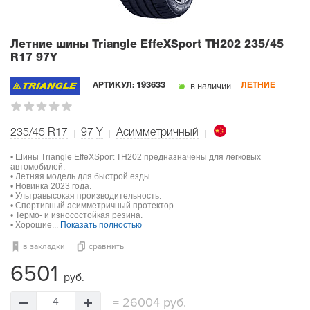
Летние шины Triangle EffeXSport TH202
235/45
R17 97Y
в наличии
АРТИКУЛ:
193633
ЛЕТНИЕ
235/45 R17
97
Y
Асимметричный
• Шины Triangle EffeXSport TH202 предназначены для легковых
автомобилей.
• Летняя модель для быстрой езды.
• Новинка 2023 года.
• Ультравысокая производительность.
• Спортивный асимметричный протектор.
• Термо- и износостойкая резина.
• Хорошие...
Показать полностью
в закладки
сравнить
6501
руб.
=
26004 руб.
4