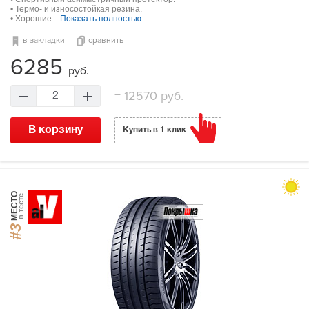
• Термо- и износостойкая резина.
• Хорошие...
Показать полностью
в закладки
сравнить
6285
руб.
=
12570 руб.
2
В корзину
Купить в 1 клик
МЕСТО
в тесте
#3