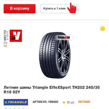
В корзину
Купить в 1 клик
МЕСТО
в тесте
#3
Летние шины Triangle EffeXSport TH202
245/35
R18 92Y
10 шт.
АРТИКУЛ:
199450
ЛЕТНИЕ