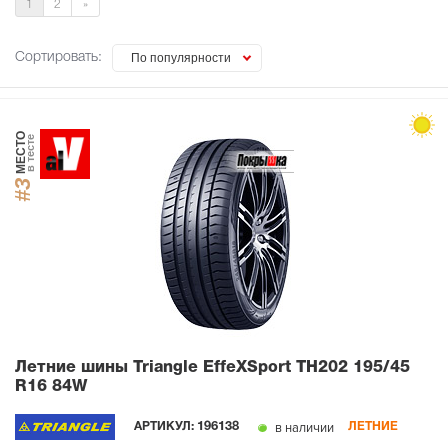
1
2
»
Сортировать:
По популярности
МЕСТО
в тесте
#3
Летние шины Triangle EffeXSport TH202
195/45
R16 84W
в наличии
АРТИКУЛ:
196138
ЛЕТНИЕ