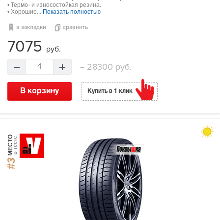
• Термо- и износостойкая резина.
• Хорошие...
Показать полностью
в закладки
сравнить
7075
руб.
=
28300 руб.
4
В корзину
Купить в 1 клик
МЕСТО
в тесте
#3