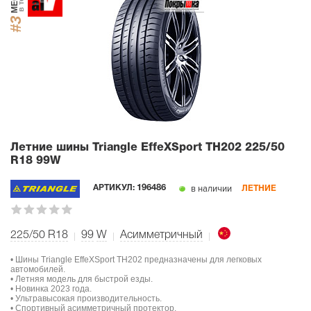
#3
Летние шины Triangle EffeXSport TH202
225/50
R18 99W
в наличии
АРТИКУЛ:
196486
ЛЕТНИЕ
225/50 R18
99
W
Асимметричный
• Шины Triangle EffeXSport TH202 предназначены для легковых
автомобилей.
• Летняя модель для быстрой езды.
• Новинка 2023 года.
• Ультравысокая производительность.
• Спортивный асимметричный протектор.