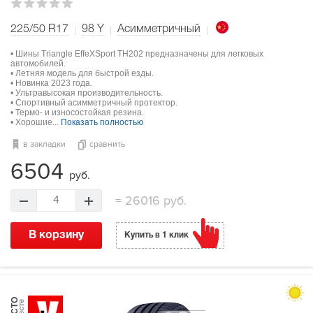
225/50 R17
98
Y
Асимметричный
• Шины Triangle EffeXSport TH202 предназначены для легковых
автомобилей.
• Летняя модель для быстрой езды.
• Новинка 2023 года.
• Ультравысокая производительность.
• Спортивный асимметричный протектор.
• Термо- и износостойкая резина.
• Хорошие...
Показать полностью
в закладки
сравнить
6504
руб.
=
26016 руб.
4
В корзину
Купить в 1 клик
МЕСТО
в тесте