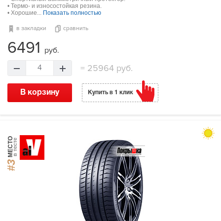
• Термо- и износостойкая резина.
• Хорошие...
Показать полностью
в закладки
сравнить
6491
руб.
=
25964 руб.
4
В корзину
Купить в 1 клик
МЕСТО
в тесте
#3