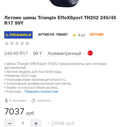
Летние шины Triangle EffeXSport TH202
245/45
R17 99Y
4 шт.
АРТИКУЛ:
196487
ЛЕТНИЕ
245/45 R17
99
Y
Асимметричный
• Шины Triangle EffeXSport TH202 предназначены для легковых
автомобилей.
• Летняя модель для быстрой езды.
• Новинка 2023 года.
• Ультравысокая производительность.
• Спортивный асимметричный протектор.
• Термо- и износостойкая резина.
• Хорошие...
Показать полностью
в закладки
сравнить
7037
руб.
=
28148 руб.
4