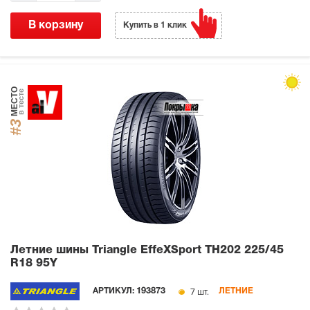
В корзину
Купить в 1 клик
МЕСТО
в тесте
#3
Летние шины Triangle EffeXSport TH202
225/45
R18 95Y
7 шт.
АРТИКУЛ:
193873
ЛЕТНИЕ