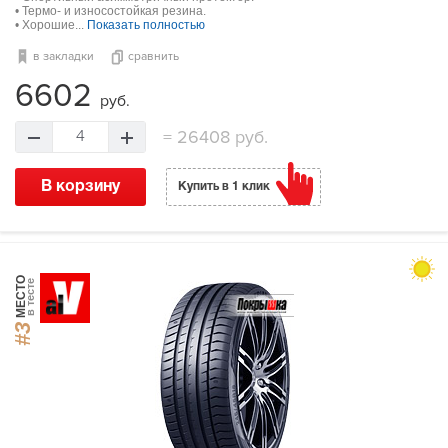
• Термо- и износостойкая резина.
• Хорошие...
Показать полностью
в закладки
сравнить
6602
руб.
=
26408 руб.
4
В корзину
Купить в 1 клик
МЕСТО
в тесте
#3