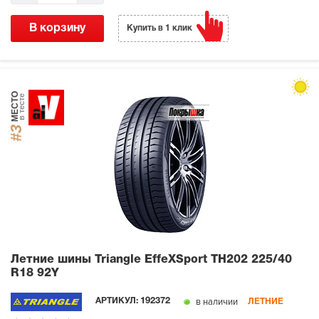
В корзину
Купить в 1 клик
МЕСТО
в тесте
#3
Летние шины Triangle EffeXSport TH202
225/40
R18 92Y
в наличии
АРТИКУЛ:
192372
ЛЕТНИЕ