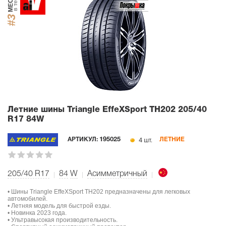
МЕСТО
в тесте
#3
Летние шины Triangle EffeXSport TH202
205/40
R17 84W
4 шт.
АРТИКУЛ:
195025
ЛЕТНИЕ
205/40 R17
84
W
Асимметричный
• Шины Triangle EffeXSport TH202 предназначены для легковых
автомобилей.
• Летняя модель для быстрой езды.
• Новинка 2023 года.
• Ультравысокая производительность.