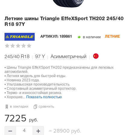
Летние шины Triangle EffeXSport TH202
245/40
R18 97Y
в наличии
АРТИКУЛ:
189861
ЛЕТНИЕ
245/40 R18
97
Y
Асимметричный
• Шины Triangle EffeXSport TH202 предназначены для легковых
автомобилей.
• Летняя модель для быстрой езды.
• Новинка 2023 года.
• Ультравысокая производительность.
• Спортивный асимметричный протектор.
• Термо- и износостойкая резина.
• Хорошие...
Показать полностью
в закладки
сравнить
7225
руб.
=
28900 руб.
4