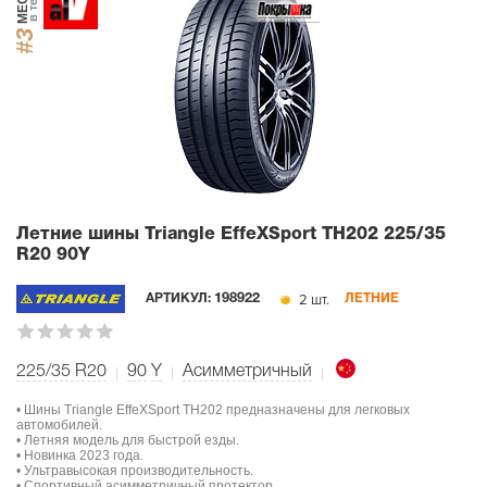
МЕСТО
в тесте
#3
Летние шины Triangle EffeXSport TH202
225/35
R20 90Y
2 шт.
АРТИКУЛ:
198922
ЛЕТНИЕ
225/35 R20
90
Y
Асимметричный
• Шины Triangle EffeXSport TH202 предназначены для легковых
автомобилей.
• Летняя модель для быстрой езды.
• Новинка 2023 года.
• Ультравысокая производительность.
• Спортивный асимметричный протектор.