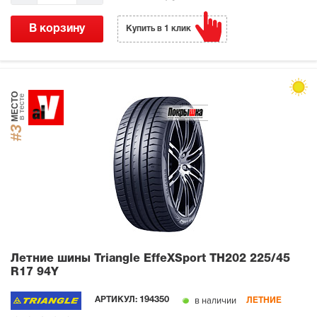
В корзину
Купить в 1 клик
МЕСТО
в тесте
#3
Летние шины Triangle EffeXSport TH202
225/45
R17 94Y
в наличии
АРТИКУЛ:
194350
ЛЕТНИЕ