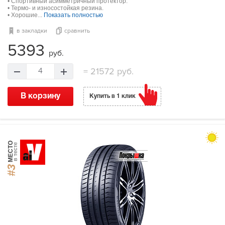
• Спортивный асимметричный протектор.
• Термо- и износостойкая резина.
• Хорошие...
Показать полностью
в закладки
сравнить
5393
руб.
=
21572 руб.
4
В корзину
Купить в 1 клик
МЕСТО
в тесте
#3