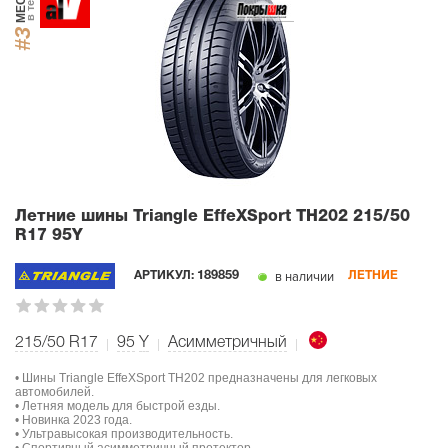
МЕСТО
в тесте
#3
Летние шины Triangle EffeXSport TH202
215/50
R17 95Y
в наличии
АРТИКУЛ:
189859
ЛЕТНИЕ
215/50 R17
95
Y
Асимметричный
• Шины Triangle EffeXSport TH202 предназначены для легковых
автомобилей.
• Летняя модель для быстрой езды.
• Новинка 2023 года.
• Ультравысокая производительность.