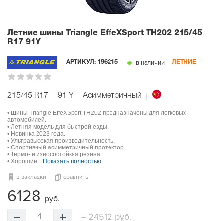
Летние шины Triangle EffeXSport TH202
215/45
R17 91Y
в наличии
АРТИКУЛ:
196215
ЛЕТНИЕ
215/45 R17
91
Y
Асимметричный
• Шины Triangle EffeXSport TH202 предназначены для легковых
автомобилей.
• Летняя модель для быстрой езды.
• Новинка 2023 года.
• Ультравысокая производительность.
• Спортивный асимметричный протектор.
• Термо- и износостойкая резина.
• Хорошие...
Показать полностью
в закладки
сравнить
6128
руб.
=
24512 руб.
4