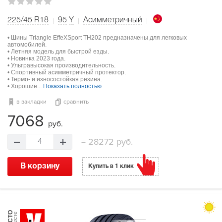
225/45 R18
95
Y
Асимметричный
• Шины Triangle EffeXSport TH202 предназначены для легковых
автомобилей.
• Летняя модель для быстрой езды.
• Новинка 2023 года.
• Ультравысокая производительность.
• Спортивный асимметричный протектор.
• Термо- и износостойкая резина.
• Хорошие...
Показать полностью
в закладки
сравнить
7068
руб.
=
28272 руб.
4
В корзину
Купить в 1 клик
МЕСТО
в тесте