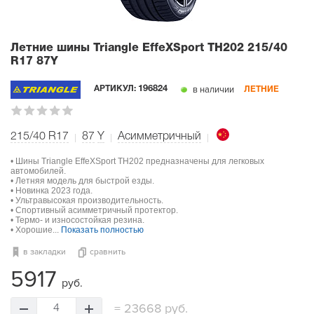
Летние шины Triangle EffeXSport TH202
215/40
R17 87Y
в наличии
АРТИКУЛ:
196824
ЛЕТНИЕ
215/40 R17
87
Y
Асимметричный
• Шины Triangle EffeXSport TH202 предназначены для легковых
автомобилей.
• Летняя модель для быстрой езды.
• Новинка 2023 года.
• Ультравысокая производительность.
• Спортивный асимметричный протектор.
• Термо- и износостойкая резина.
• Хорошие...
Показать полностью
в закладки
сравнить
5917
руб.
=
23668 руб.
4