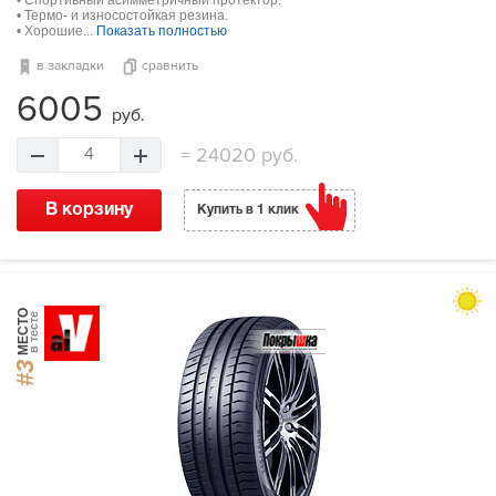
• Спортивный асимметричный протектор.
• Термо- и износостойкая резина.
• Хорошие...
Показать полностью
в закладки
сравнить
6005
руб.
=
24020 руб.
4
В корзину
Купить в 1 клик
МЕСТО
в тесте
#3