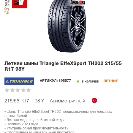
#3
Летние шины Triangle EffeXSport TH202
215/55
R17 98Y
в наличии
АРТИКУЛ:
195577
ЛЕТНИЕ
215/55 R17
98
Y
Асимметричный
• Шины Triangle EffeXSport TH202 предназначены для легковых
автомобилей.
• Летняя модель для быстрой езды.
• Новинка 2023 года.
• Ультравысокая производительность.
• Спортивный асимметричный протектор.