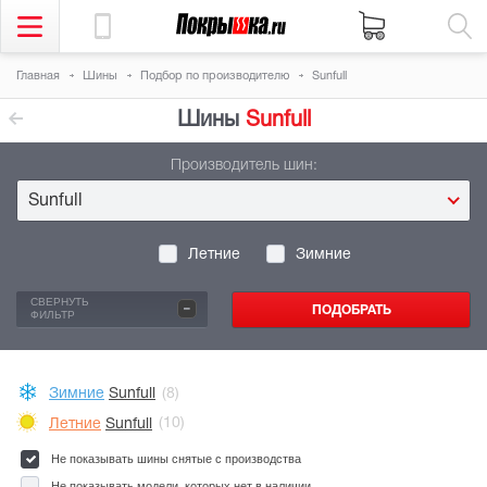
Главная
Шины
Подбор по производителю
Sunfull
Шины
Sunfull
Производитель шин:
Sunfull
Летние
Зимние
-
СВЕРНУТЬ
ФИЛЬТР
Зимние
Sunfull
(8)
Летние
Sunfull
(10)
Не показывать шины снятые с производства
Не показывать модели, которых нет в наличии