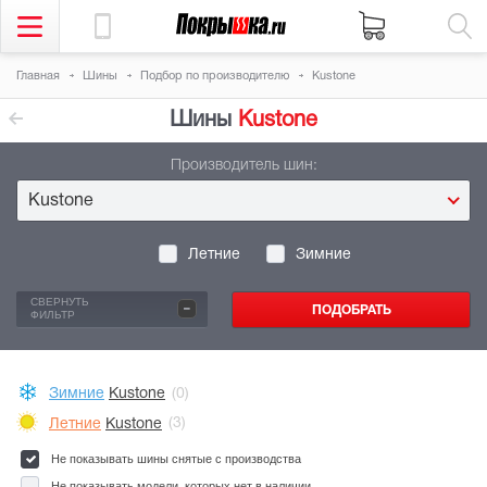
Главная
Шины
Подбор по производителю
Kustone
Шины
Kustone
Производитель шин:
Kustone
Летние
Зимние
-
СВЕРНУТЬ
ФИЛЬТР
Зимние
Kustone
(0)
Летние
Kustone
(3)
Не показывать шины снятые с производства
Не показывать модели, которых нет в наличии