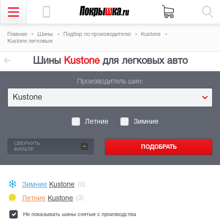
Главная
Шины
Подбор по производителю
Kustone
Kustone легковые
Шины
Kustone
для легковых авто
Производитель шин:
Kustone
Летние
Зимние
-
СВЕРНУТЬ
ФИЛЬТР
Зимние
Kustone
(0)
Летние
Kustone
(3)
Не показывать шины снятые с производства