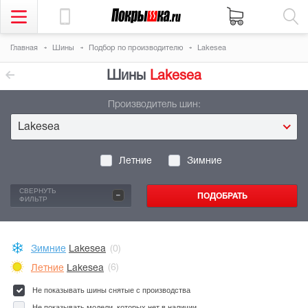
Главная
Шины
Подбор по производителю
Lakesea
Шины
Lakesea
Производитель шин:
Lakesea
Летние
Зимние
-
СВЕРНУТЬ
ФИЛЬТР
Зимние
Lakesea
(0)
Летние
Lakesea
(6)
Не показывать шины снятые с производства
Не показывать модели, которых нет в наличии