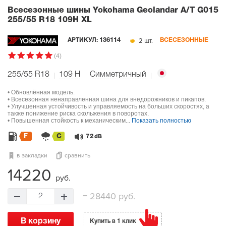
Всесезонные шины Yokohama Geolandar A/T G015
255/55 R18 109H XL
2 шт.
АРТИКУЛ:
136114
ВСЕСЕЗОННЫЕ
(4)
255/55 R18
109
H
Симметричный
• Обновлённая модель.
• Всесезонная ненаправленная шина для внедорожников и пикапов.
• Улучшенная устойчивость и управляемость на больших скоростях, а
также понижение риска скольжения в поворотах.
• Повышенная стойкость к механическим...
Показать полностью
F
C
72
dB
в закладки
сравнить
14220
руб.
=
28440 руб.
2
В корзину
Купить в 1 клик