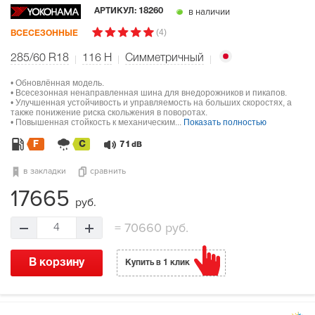
в наличии
АРТИКУЛ:
18260
(4)
ВСЕСЕЗОННЫЕ
285/60 R18
116
H
Симметричный
• Обновлённая модель.
• Всесезонная ненаправленная шина для внедорожников и пикапов.
• Улучшенная устойчивость и управляемость на больших скоростях, а
также понижение риска скольжения в поворотах.
• Повышенная стойкость к механическим...
Показать полностью
F
C
71
dB
в закладки
сравнить
17665
руб.
=
70660 руб.
4
В корзину
Купить в 1 клик