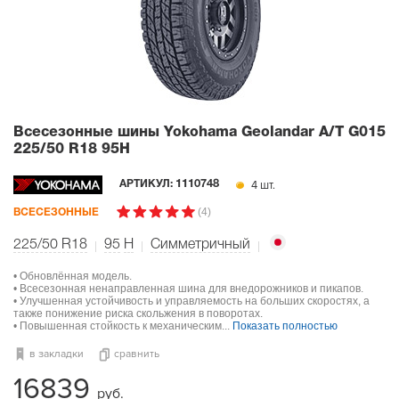
Всесезонные шины Yokohama Geolandar A/T G015
225/50 R18 95H
4 шт.
АРТИКУЛ:
1110748
(4)
ВСЕСЕЗОННЫЕ
225/50 R18
95
H
Симметричный
• Обновлённая модель.
• Всесезонная ненаправленная шина для внедорожников и пикапов.
• Улучшенная устойчивость и управляемость на больших скоростях, а
также понижение риска скольжения в поворотах.
• Повышенная стойкость к механическим...
Показать полностью
в закладки
сравнить
16839
руб.