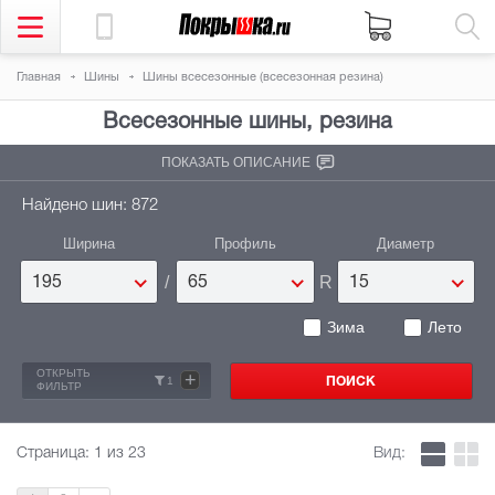
Главная
Шины
Шины всесезонные (всесезонная резина)
Всесезонные шины, резина
ПОКАЗАТЬ ОПИСАНИЕ
Найдено шин: 872
Ширина
Профиль
Диаметр
/
R
195
65
15
Зима
Лето
ОТКРЫТЬ
+
1
ФИЛЬТР
Страница:
1
из 23
Вид: