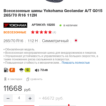
Всесезонные шины Yokohama Geolandar A/T G015
265/70 R16 112H
в наличии
АРТИКУЛ:
18255
(4)
ВСЕСЕЗОННЫЕ
265/70 R16
112
H
Симметричный
• Обновлённая модель.
• Всесезонная ненаправленная шина для внедорожников и пикапов.
• Улучшенная устойчивость и управляемость на больших скоростях, а
также понижение риска скольжения в поворотах.
• Повышенная стойкость к механическим...
Показать полностью
F
C
72
dB
в закладки
сравнить
11668
руб.
=
46672 руб.
4