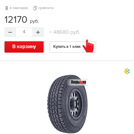
в закладки
сравнить
12170
руб.
=
48680 руб.
4
В корзину
Купить в 1 клик