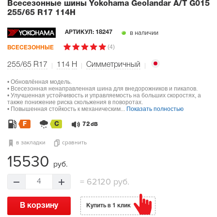
Всесезонные шины Yokohama Geolandar A/T G015
255/65 R17 114H
в наличии
АРТИКУЛ:
18247
(4)
ВСЕСЕЗОННЫЕ
255/65 R17
114
H
Симметричный
• Обновлённая модель.
• Всесезонная ненаправленная шина для внедорожников и пикапов.
• Улучшенная устойчивость и управляемость на больших скоростях, а
также понижение риска скольжения в поворотах.
• Повышенная стойкость к механическим...
Показать полностью
F
C
72
dB
в закладки
сравнить
15530
руб.
=
62120 руб.
4
В корзину
Купить в 1 клик