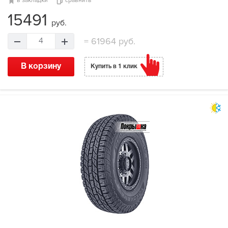
в закладки
сравнить
15491
руб.
=
61964 руб.
4
В корзину
Купить в 1 клик