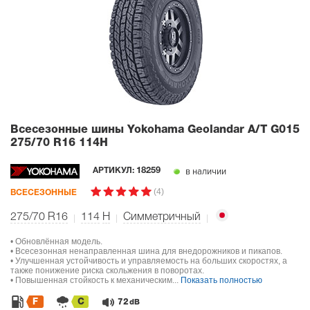
Всесезонные шины Yokohama Geolandar A/T G015
275/70 R16 114H
в наличии
АРТИКУЛ:
18259
(4)
ВСЕСЕЗОННЫЕ
275/70 R16
114
H
Симметричный
• Обновлённая модель.
• Всесезонная ненаправленная шина для внедорожников и пикапов.
• Улучшенная устойчивость и управляемость на больших скоростях, а
также понижение риска скольжения в поворотах.
• Повышенная стойкость к механическим...
Показать полностью
F
C
72
dB