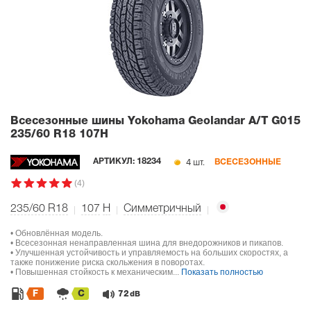
Всесезонные шины Yokohama Geolandar A/T G015
235/60 R18 107H
4 шт.
АРТИКУЛ:
18234
ВСЕСЕЗОННЫЕ
(4)
235/60 R18
107
H
Симметричный
• Обновлённая модель.
• Всесезонная ненаправленная шина для внедорожников и пикапов.
• Улучшенная устойчивость и управляемость на больших скоростях, а
также понижение риска скольжения в поворотах.
• Повышенная стойкость к механическим...
Показать полностью
F
C
72
dB