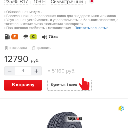
235/65 R17
108
H
Симметричный
• Обновлённая модель.
• Всесезонная ненаправленная шина для внедорожников и пикапов.
• Улучшенная устойчивость и управляемость на больших скоростях, а
также понижение риска скольжения в поворотах.
• Повышенная стойкость к механическим...
Показать полностью
F
C
70
dB
в закладки
сравнить
12790
руб.
=
51160 руб.
4
В корзину
Купить в 1 клик