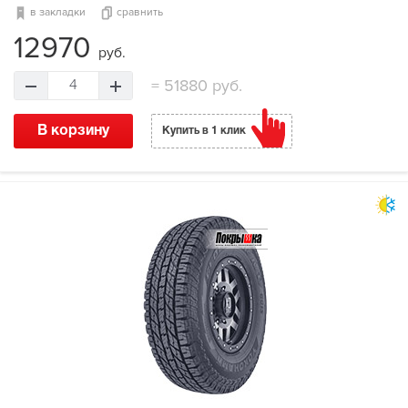
в закладки
сравнить
12970
руб.
=
51880 руб.
4
В корзину
Купить в 1 клик