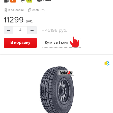
F
C
70
dB
в закладки
сравнить
11299
руб.
=
45196 руб.
4
В корзину
Купить в 1 клик