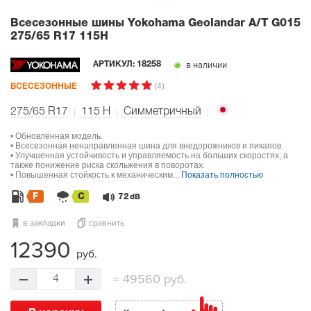
Всесезонные шины Yokohama Geolandar A/T G015
275/65 R17 115H
в наличии
АРТИКУЛ:
18258
(4)
ВСЕСЕЗОННЫЕ
275/65 R17
115
H
Симметричный
• Обновлённая модель.
• Всесезонная ненаправленная шина для внедорожников и пикапов.
• Улучшенная устойчивость и управляемость на больших скоростях, а
также понижение риска скольжения в поворотах.
• Повышенная стойкость к механическим...
Показать полностью
F
C
72
dB
в закладки
сравнить
12390
руб.
=
49560 руб.
4