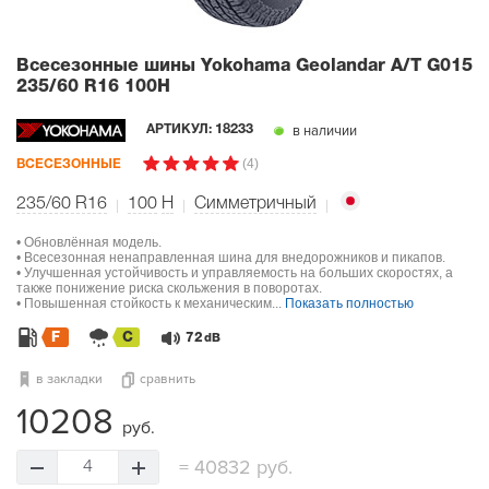
Всесезонные шины Yokohama Geolandar A/T G015
235/60 R16 100H
в наличии
АРТИКУЛ:
18233
(4)
ВСЕСЕЗОННЫЕ
235/60 R16
100
H
Симметричный
• Обновлённая модель.
• Всесезонная ненаправленная шина для внедорожников и пикапов.
• Улучшенная устойчивость и управляемость на больших скоростях, а
также понижение риска скольжения в поворотах.
• Повышенная стойкость к механическим...
Показать полностью
F
C
72
dB
в закладки
сравнить
10208
руб.
=
40832 руб.
4