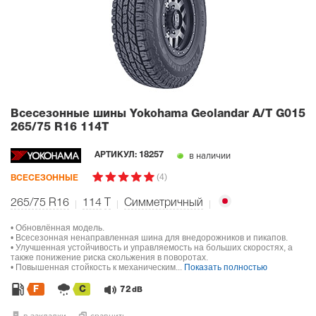
Всесезонные шины Yokohama Geolandar A/T G015
265/75 R16 114T
в наличии
АРТИКУЛ:
18257
(4)
ВСЕСЕЗОННЫЕ
265/75 R16
114
T
Симметричный
• Обновлённая модель.
• Всесезонная ненаправленная шина для внедорожников и пикапов.
• Улучшенная устойчивость и управляемость на больших скоростях, а
также понижение риска скольжения в поворотах.
• Повышенная стойкость к механическим...
Показать полностью
F
C
72
dB