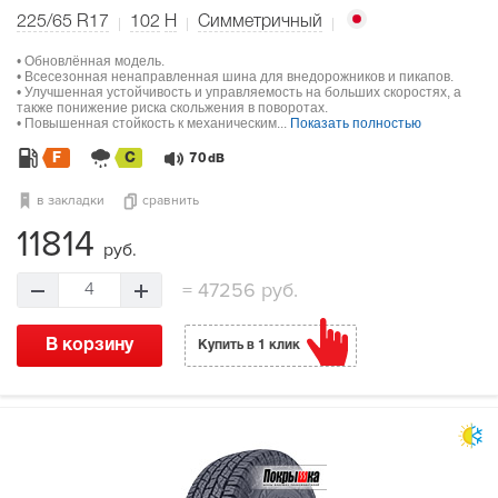
225/65 R17
102
H
Симметричный
• Обновлённая модель.
• Всесезонная ненаправленная шина для внедорожников и пикапов.
• Улучшенная устойчивость и управляемость на больших скоростях, а
также понижение риска скольжения в поворотах.
• Повышенная стойкость к механическим...
Показать полностью
F
C
70
dB
в закладки
сравнить
11814
руб.
=
47256 руб.
4
В корзину
Купить в 1 клик