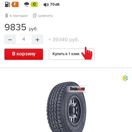
F
C
70
dB
в закладки
сравнить
9835
руб.
=
39340 руб.
4
В корзину
Купить в 1 клик