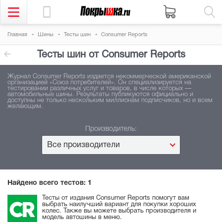
Главная
Шины
Тесты шин
Consumer Reports
Тесты шин от Consumer Reports
Журнал Consumer Reports издается некоммерческой американской
организацией «Союз потребителей». Он специализируется на
тестировании различных услуг и товаров, в числе которых —
автомобильные шины. Результаты публикуются официально и
доступны не только нескольким миллионам подписчиков, но и всем
желающим.
Производитель:
Все производители
Найдено всего тестов:
1
Тесты от издания Consumer Reports помогут вам
выбрать наилучший вариант для покупки хороших
колес. Также вы можете выбрать производителя и
модель автошины в меню.