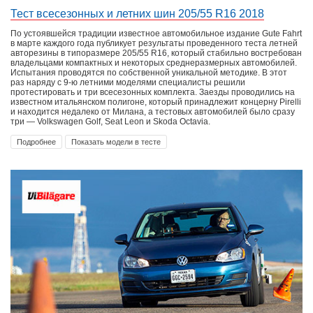
Тест всесезонных и летних шин 205/55 R16 2018
По устоявшейся традиции известное автомобильное издание Gute Fahrt
в марте каждого года публикует результаты проведенного теста летней
авторезины в типоразмере 205/55 R16, который стабильно востребован
владельцами компактных и некоторых среднеразмерных автомобилей.
Испытания проводятся по собственной уникальной методике. В этот
раз наряду с 9-ю летними моделями специалисты решили
протестировать и три всесезонных комплекта. Заезды проводились на
известном итальянском полигоне, который принадлежит концерну Pirelli
и находится недалеко от Милана, а тестовых автомобилей было сразу
три — Volkswagen Golf, Seat Leon и Skoda Octavia.
Подробнее
Показать модели в тесте