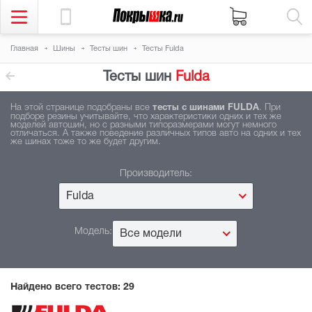
Главная
Шины
Тесты шин
Тесты Fulda
Тесты шин
Fulda
На этой странице подобраны все
тесты с шинами FULDA
. При
подборе резины учитывайте, что характеристики одних и тех же
моделей автошин, но с разными типоразмерами могут немного
отличаться. А также поведение различных типов авто на одних и тех
же шинах тоже то же будет другим.
Производитель:
Fulda
Модель:
Все модели
Найдено всего тестов:
29