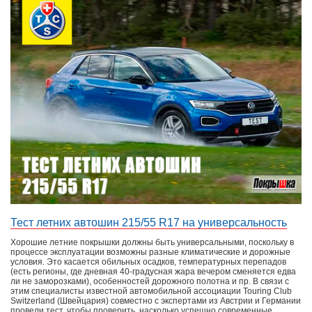
Тест летних автошин 215/55 R17 на универсальность
Хорошие летние покрышки должны быть универсальными, поскольку в
процессе эксплуатации возможны разные климатические и дорожные
условия. Это касается обильных осадков, температурных перепадов
(есть регионы, где дневная 40-градусная жара вечером сменяется едва
ли не заморозками), особенностей дорожного полотна и пр. В связи с
этим специалисты известной автомобильной ассоциации Touring Club
Switzerland (Швейцария) совместно с экспертами из Австрии и Германии
провели тест, чтобы проверить, насколько успешно современные