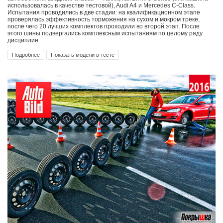
использовалась в качестве тестовой), Audi A4 и Mercedes C-Class.
Испытания проводились в две стадии: на квалификационном этапе
проверялась эффективность торможения на сухом и мокром треке,
после чего 20 лучших комплектов проходили во второй этап. После
этого шины подвергались комплексным испытаниям по целому ряду
дисциплин.
Подробнее
Показать модели в тесте