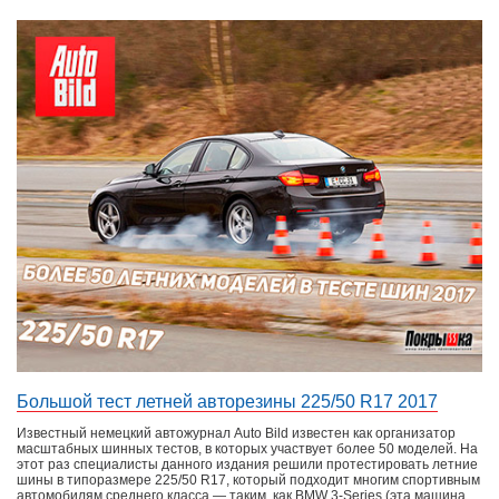
Большой тест летней авторезины 225/50 R17 2017
Известный немецкий автожурнал Auto Bild известен как организатор
масштабных шинных тестов, в которых участвует более 50 моделей. На
этот раз специалисты данного издания решили протестировать летние
шины в типоразмере 225/50 R17, который подходит многим спортивным
автомобилям среднего класса — таким, как BMW 3-Series (эта машина