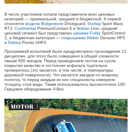
В число участников попали представители всех ценовых
категорий — премиальной, средней и бюджетной. К первой
относятся
модели Bridgestone
Driveguard,
Dunlop
Sport Maxx
RT2,
Continental
PremiumContact 6 и
Nokian
Line, средний
ценовой сегмент был представлен
шинами Fulda
SportControl
2, а бюджетная категория —
покрышками Kleber
Dynaxer HP3
и
Debica
Presto UHP2.
Программой испытаний было предусмотрено прохождение 12
дисциплин, для этого было совершено в общей сложности
свыше 600 заездов. Перед проведением тестов на сухом
покрытии качество и состояние асфальта тщательно
проверялось (это касается, в том числе, и температуры
дорожной поверхности). Что касается заездов по мокрому
полотну, то перед каждым из них специалисты измеряли
толщину слоя воды. Также использовалось высокоточное 100-
Герцовое оборудование V-Box.