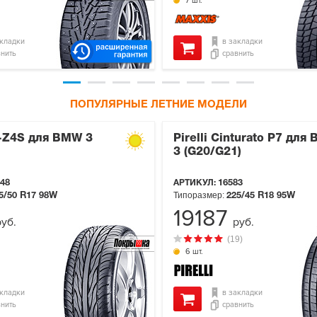
7 шт.
акладки
в закладки
внить
сравнить
ПОПУЛЯРНЫЕ ЛЕТНИЕ МОДЕЛИ
-Z4S для BMW 3
Pirelli Cinturato P7 для
3 (G20/G21)
48
АРТИКУЛ:
16583
Типоразмер:
5/50 R17
98W
225/45 R18
95W
19187
руб.
руб.
(19)
6 шт.
акладки
в закладки
внить
сравнить