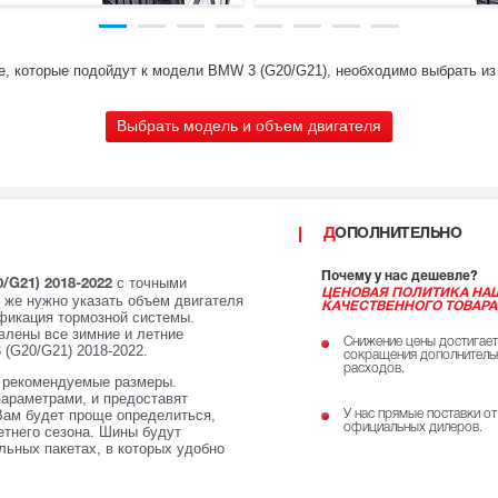
е, которые подойдут к модели BMW 3 (G20/G21), необходимо выбрать из
Выбрать модель и объем двигателя
ДОПОЛНИТЕЛЬНО
Почему у нас дешевле?
с точными
/G21) 2018-2022
ЦЕНОВАЯ ПОЛИТИКА НА
к же нужно указать объем двигателя
КАЧЕСТВЕННОГО ТОВАРА
ификация тормозной системы.
влены все зимние и летние
Снижение цены достигает
 (G20/G21) 2018-2022.
сокращения дополнитель
расходов.
е рекомендуемые размеры.
параметрами, и предоставят
Вам будет проще определиться,
У нас прямые поставки от
официальных дилеров.
етнего сезона. Шины будут
ьных пакетах, в которых удобно