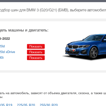
одбор шин для BMW 3 (G20/G21) (БМВ), выберите автомобиль
ель машины и двигатель:
8-2022
20d
20d xDrive
30i
ать на автомобиль
, зависят от объема двигателя, сезона, а также
ны
.
/35 R19
225/35 R20
255/30 R20