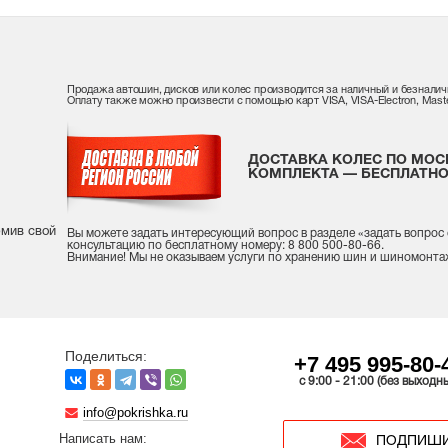
Продажа автошин, дисков или колес производится за наличный и безналич
Оплату также можно произвести с помощью карт VISA, VISA-Electron, Maste
ДОСТАВКА КОЛЕС ПО МОС
КОМПЛЕКТА — БЕСПЛАТНО
рмив свой
Вы можете задать интересующий вопрос
в разделе «
задать вопрос
консультацию
по бесплатному номеру: 8 800 500-80-66.
Внимание! Мы не оказываем услуги по хранению шин и шиномонта
Поделиться:
+7 495 995-80-
c 9:00 - 21:00 (без выходн
info@pokrishka.ru
Написать нам:
ПОДПИШИ