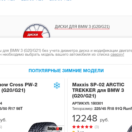
ДИСКИ ДЛЯ BMW 3 (G20/G21)
 для BMW 3 (G20/G21) без учета диаметра диска и модификации двигате
н необходимо выбрать модель вашего автомобиля из списка
сверху!
ПОПУЛЯРНЫЕ ЗИМНИЕ МОДЕЛИ
now Cross PW-2
Maxxis SP-02 ARCTIC
 (G20/G21)
TREKKER для BMW 3
(G20/G21)
4
АРТИКУЛ:
180301
Типоразмер:
5/50 R17
98T
225/45 R18
91Q
Runf
12248
уб.
руб.
5)
(3)