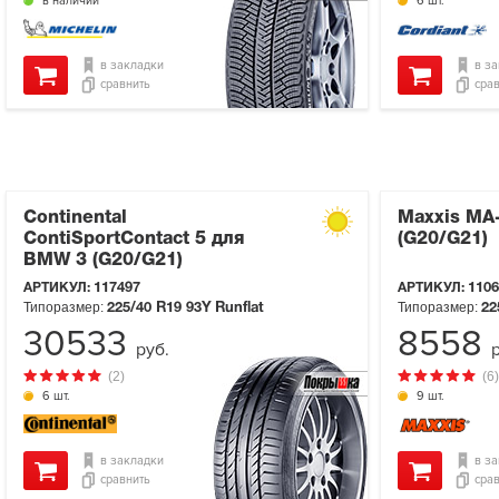
в наличии
6 шт.
в закладки
в з
сравнить
сра
Continental
Maxxis MA
ContiSportContact 5 для
(G20/G21)
BMW 3 (G20/G21)
АРТИКУЛ:
117497
АРТИКУЛ:
1106
Типоразмер:
Типоразмер:
225/40 R19
93Y
Runflat
22
30533
8558
руб.
(2)
(6)
6 шт.
9 шт.
в закладки
в з
сравнить
сра