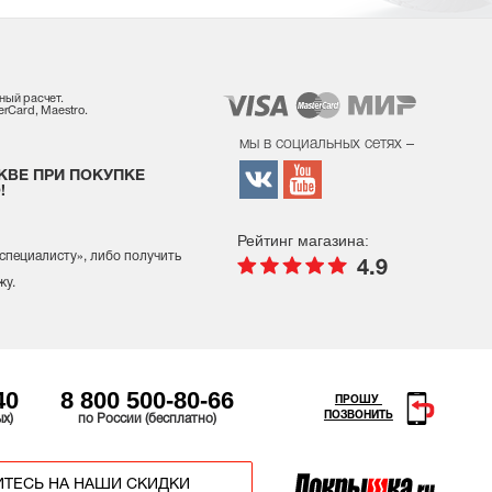
ный расчет.
rCard, Maestro.
мы в социальных сетях –
КВЕ ПРИ ПОКУПКЕ
!
Рейтинг магазина:
 специалисту
», либо получить
4.9
жу.
40
8 800 500-80-66
ПРОШУ
ПОЗВОНИТЬ
ых)
по России (бесплатно)
ТЕСЬ НА НАШИ СКИДКИ