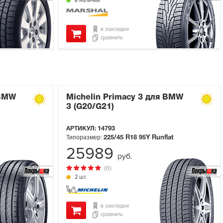
в наличии
в закладки
сравнить
 BMW
Michelin Primacy 3 для BMW
3 (G20/G21)
АРТИКУЛ:
14793
Типоразмер:
225/45 R18
95Y
Runflat
25989
руб.
(6)
2 шт.
в закладки
сравнить