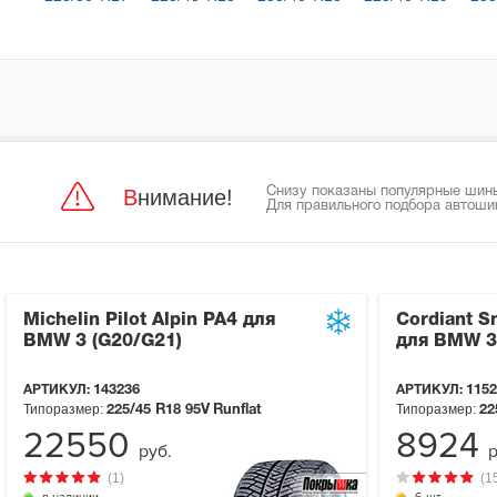
Внимание!
Снизу показаны популярные шины
Для правильного подбора автоши
Michelin Pilot Alpin PA4 для
Cordiant S
BMW 3 (G20/G21)
для BMW 3
АРТИКУЛ:
143236
АРТИКУЛ:
1152
Типоразмер:
Типоразмер:
225/45 R18
95V
Runflat
22
22550
8924
руб.
р
(1)
(1