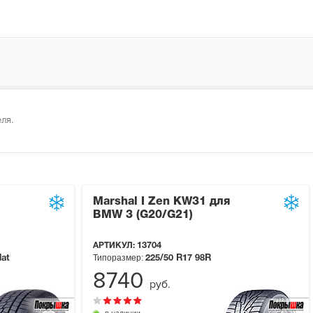
ля.
Marshal I Zen KW31 для
BMW 3 (G20/G21)
АРТИКУЛ:
13704
Типоразмер:
lat
225/50 R17
98R
8740
руб.