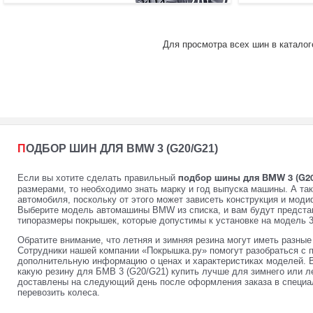
Для просмотра всех шин в каталог
ПОДБОР ШИН ДЛЯ BMW 3 (G20/G21)
Если вы хотите сделать правильный
подбор шины для BMW 3 (G20
размерами, то необходимо знать марку и год выпуска машины. А та
автомобиля, поскольку от этого может зависеть конструкция и мод
Выберите модель автомашины BMW из списка, и вам будут предста
типоразмеры покрышек, которые допустимы к установке на модель 3
Обратите внимание, что летняя и зимняя резина могут иметь разны
Сотрудники нашей компании «Покрышка.ру» помогут разобраться с 
дополнительную информацию о ценах и характеристиках моделей. 
какую резину для БМВ 3 (G20/G21) купить лучше для зимнего или л
доставлены на следующий день после оформления заказа в специал
перевозить колеса.