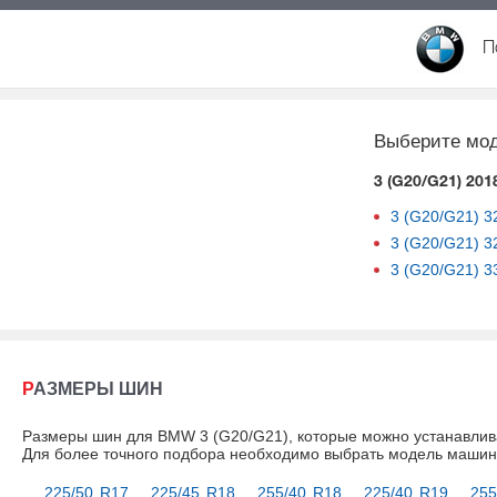
П
Выберите мод
3 (G20/G21) 201
3 (G20/G21)
3
3 (G20/G21)
3
3 (G20/G21)
3
РАЗМЕРЫ ШИН
Размеры шин для BMW 3 (G20/G21), которые можно устанавлив
Для более точного подбора необходимо выбрать модель маши
225/50 R17
225/45 R18
255/40 R18
225/40 R19
255