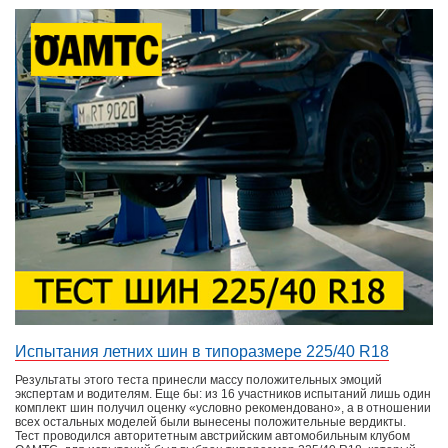
Испытания летних шин в типоразмере 225/40 R18
Результаты этого теста принесли массу положительных эмоций
экспертам и водителям. Еще бы: из 16 участников испытаний лишь один
комплект шин получил оценку «условно рекомендовано», а в отношении
всех остальных моделей были вынесены положительные вердикты.
Тест проводился авторитетным австрийским автомобильным клубом