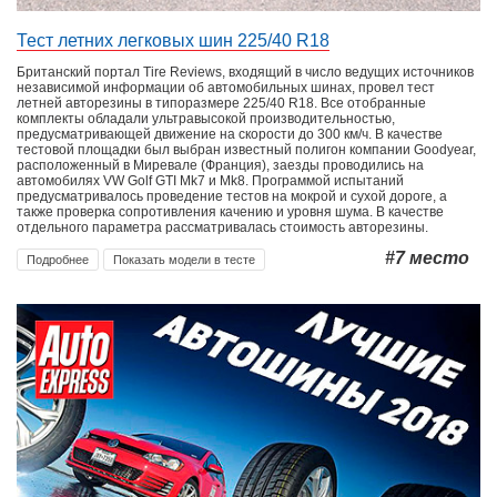
Тест летних легковых шин 225/40 R18
Британский портал Tire Reviews, входящий в число ведущих источников
независимой информации об автомобильных шинах, провел тест
летней авторезины в типоразмере 225/40 R18. Все отобранные
комплекты обладали ультравысокой производительностью,
предусматривающей движение на скорости до 300 км/ч. В качестве
тестовой площадки был выбран известный полигон компании Goodyear,
расположенный в Миревале (Франция), заезды проводились на
автомобилях VW Golf GTI Mk7 и Mk8. Программой испытаний
предусматривалось проведение тестов на мокрой и сухой дороге, а
также проверка сопротивления качению и уровня шума. В качестве
отдельного параметра рассматривалась стоимость авторезины.
#7
место
Подробнее
Показать модели в тесте