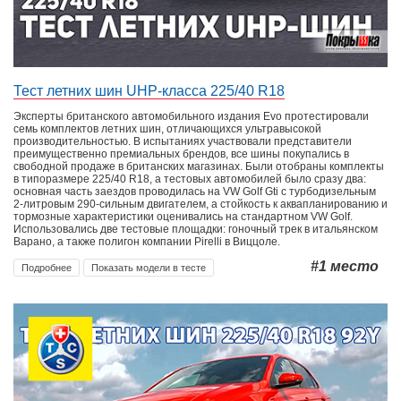
Тест летних шин UHP-класса 225/40 R18
Эксперты британского автомобильного издания Evo протестировали
семь комплектов летних шин, отличающихся ультравысокой
производительностью. В испытаниях участвовали представители
преимущественно премиальных брендов, все шины покупались в
свободной продаже в британских магазинах. Были отобраны комплекты
в типоразмере 225/40 R18, а тестовых автомобилей было сразу два:
основная часть заездов проводилась на VW Golf Gti с турбодизельным
2-литровым 290-сильным двигателем, а стойкость к аквапланированию и
тормозные характеристики оценивались на стандартном VW Golf.
Использовались две тестовые площадки: гоночный трек в итальянском
Варано, а также полигон компании Pirelli в Виццоле.
#1
место
Подробнее
Показать модели в тесте