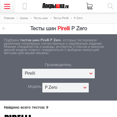
Главная
Шины
Тесты шин
Тесты Pirelli
P Zero
Тесты шин
Pirelli
P Zero
Подборка
тестов шин Pirelli P Zero
, которые тестировали
различные популярные отечественные и зарубежные издания.
Мнения специалистов и выводы экспертов о плюсах и минусах
данной модели помогут определиться с выбором наилучших
автошин для вашей машины.
Производитель:
Pirelli
Модель:
P Zero
Найдено всего тестов:
9