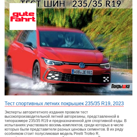
Тест спортивных летних покрышек 235/35 R19, 2023
Эксперты авторитетного издания провели тест
высокопроизводительной летней авторезины, представленной в
типоразмере 235/35 R19 и предназначенной для спортивной езды. В
испытаниях участвовало восемь комплектов, среди которых в числе
которых были представители разных ценовых сегментов. В их ряду
особняком стоит полусликовая модель Pirelli Trofeo R,