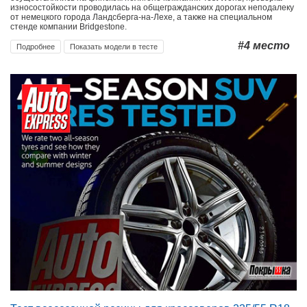
износостойкости проводилась на общегражданских дорогах неподалеку
от немецкого города Ландсберга-на-Лехе, а также на специальном
стенде компании Bridgestone.
#4
место
Подробнее
Показать модели в тесте