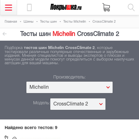
Главная
Шины
Тесты шин
Тесты Michelin
CrossClimate 2
Тесты шин
Michelin
CrossClimate 2
Подборка
тестов шин Michelin CrossClimate 2
, которые
тестировали различные популярные отечественные и зарубежные
издания. Мнения специалистов и выводы экспертов о плюсах и
минусах данной модели помогут определиться с выбором наилучших
автошин для вашей машины.
Производитель:
Michelin
Модель:
CrossClimate 2
Найдено всего тестов:
9