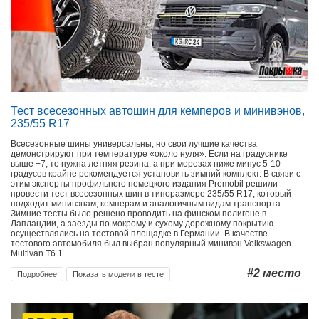
Тест всесезонных автошин для кемперов и минивэнов,
235/55 R17
Всесезонные шины универсальны, но свои лучшие качества
демонстрируют при температуре «около нуля». Если на градуснике
выше +7, то нужна летняя резина, а при морозах ниже минус 5-10
градусов крайне рекомендуется установить зимний комплект. В связи с
этим эксперты профильного немецкого издания Promobil решили
провести тест всесезонных шин в типоразмере 235/55 R17, который
подходит минивэнам, кемперам и аналогичным видам транспорта.
Зимние тесты было решено проводить на финском полигоне в
Лапландии, а заезды по мокрому и сухому дорожному покрытию
осуществлялись на тестовой площадке в Германии. В качестве
тестового автомобиля был выбран популярный минивэн Volkswagen
Multivan T6.1.
#2
место
Подробнее
Показать модели в тесте