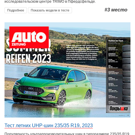
исследовательском центре TRIWO в Пфердсфельде.
#3
место
Подробнее
Показать модели в тесте
Тест летних UHP-шин 235/35 R19, 2023
Популярность ультрапроизводительных шин в типоразмере 235/35 R19