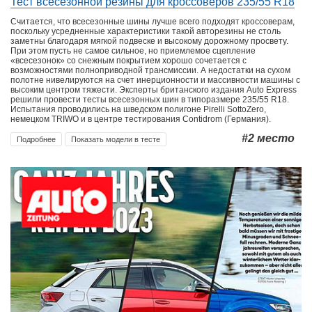
Тест всесезонной резины для кроссоверов 235/55 R18
Считается, что всесезонные шины лучше всего подходят кроссоверам,
поскольку усредненные характеристики такой авторезины не столь
заметны благодаря мягкой подвеске и высокому дорожному просвету.
При этом пусть не самое сильное, но приемлемое сцепление
«всесезонок» со снежным покрытием хорошо сочетается с
возможностями полноприводной трансмиссии. А недостатки на сухом
полотне нивелируются на счет инерционности и массивности машины с
высоким центром тяжести. Эксперты британского издания Auto Express
решили провести тесты всесезонных шин в типоразмере 235/55 R18.
Испытания проводились на шведском полигоне Pirelli SottoZero,
немецком TRIWO и в центре тестирования Contidrom (Германия).
#2
место
Подробнее
Показать модели в тесте