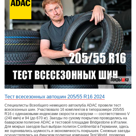
Тест всесезонных автошин 205/55 R16 2024
Специалисты Всеобщего немецкого автоклуба ADAC провели тест
всесезонных шин. Участвовало 16 комплектов в типоразмере 205/55
R16 с одинаковыми индексами скорости и нагрузки — соответственно V
(240 км/ч) и 94 (до 670 кг). Заезды по сухому покрытию проводились на
баварском полигоне ADAC и тестовой площадке Bridgestone в Италии.
Для мокрых заездов был выбран полигон Continental в Германии, здесь
же оценивались шумность и экономичность покрышек. Снежные заезды
осуществлялись на финском полигоне компании Test World, проверка