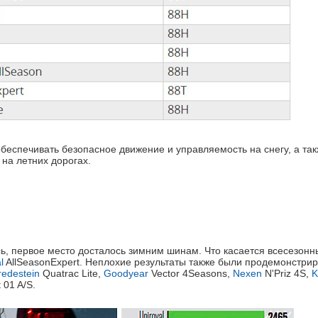
беспечивать безопасное движение и управляемость на снегу, а та
на летних дорогах.
сь, первое место досталось зимним шинам. Что касается всесезонн
l
AllSeasonExpert. Неплохие результаты также были продемонстри
redestein
Quatrac Lite,
Goodyear
Vector 4Seasons,
Nexen
N'Priz 4S,
K
 01 A/S.