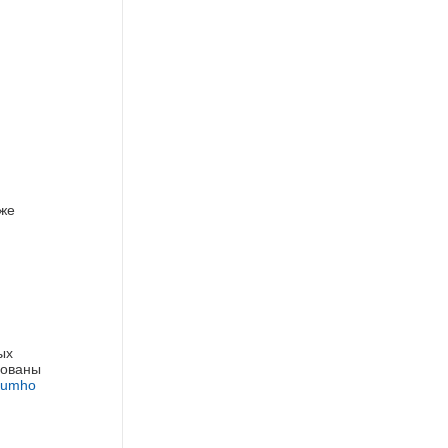
кже
ых
рованы
umho