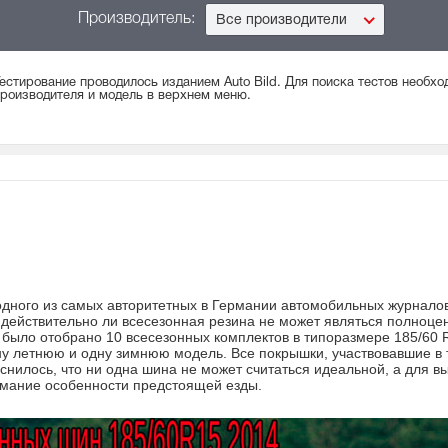
Производитель:
Все производители
естирование проводилось изданием Auto Bild. Для поиска тестов необх
роизводителя и модель в верхнем меню.
одного из самых авторитетных в Германии автомобильных журналов
: действительно ли всесезонная резина не может являться полноце
ыло отобрано 10 всесезонных комплектов в типоразмере 185/60 R
ну летнюю и одну зимнюю модель. Все покрышки, участвовавшие в 
снилось, что ни одна шина не может считаться идеальной, а для в
мание особенности предстоящей езды.