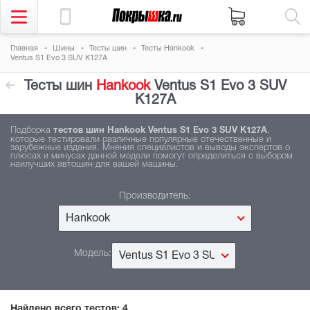
Главная
Шины
Тесты шин
Тесты Hankook
Ventus S1 Evo 3 SUV K127A
Тесты шин
Hankook
Ventus S1 Evo 3 SUV
K127A
Подборка
тестов шин Hankook Ventus S1 Evo 3 SUV K127A
,
которые тестировали различные популярные отечественные и
зарубежные издания. Мнения специалистов и выводы экспертов о
плюсах и минусах данной модели помогут определиться с выбором
наилучших автошин для вашей машины.
Производитель:
Hankook
Модель:
Ventus S1 Evo 3 SUV K127A
Найдено всего тестов:
4