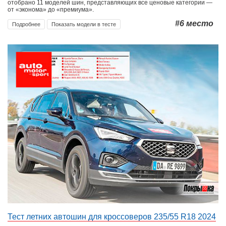
отобрано 11 моделей шин, представляющих все ценовые категории —
от «эконома» до «премиума».
#6
место
Подробнее
Показать модели в тесте
Тест летних автошин для кроссоверов 235/55 R18 2024