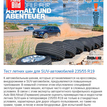
Тест летних шин для SUV-автомобилей 235/55 R19
К автомобильным шинам, которые устанавливаются на кроссоверы,
внедорожники и SUV-автомобили, предъявляются повышенные
требования. В немалой степени этом обусловлено спецификой
эксплуатации таких машин, которые часто ездят в сложных дорожных
условиях. В связи с этим эксперты авторитетного профильного издания
Auto Bild Allrad (Германия) решили оценить преимущества и недостатки
летних SUV-шин в типоразмере 235/55 R19 не только в стандартных
условиях, характерных для дорог общего пользования, но также на
гравии, траве, в песке и ином бездорожье. Для испытаний было