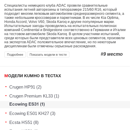
Специалисты немецкого клуба ADAC провели сравнительные
испытания летней авторезины в типоразмере 215/60 R16, который
подходит многим легковым автомобилям среднеразмерного сегмента, а
также небольшим кроссоверам и паркетникам. В их числе Kia Optima,
Honda Accord, Volvo V60, Skoda Karoq и другие популярные марки.
Испытательные заезды проводились на испытательных полигонах
компаний Continental и Bridgestone соответственно в Германии и Италии
на тестовом автомобиле Skoda Karoq. В целом участники испытаний,
среди которых были представители всех ценовых сегментов, произвели
на экспертов ADAC положительное впечатление, но по некоторым
дисциплинам были отмечены серьезные расхождения.
#9
место
Подробнее
Показать модели в тесте
МОДЕЛИ KUMHO В ТЕСТАХ
Crugen HP91 (2)
Crugen Premium KL33 (1)
Ecowing ES31 (1)
Ecowing ES01 KH27 (3)
Ecsta HS51 (8)