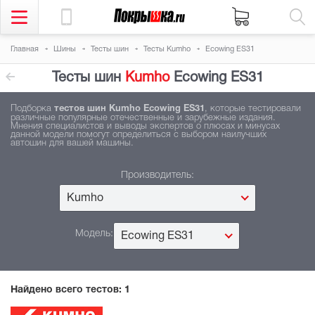
Главная
Шины
Тесты шин
Тесты Kumho
Ecowing ES31
Тесты шин
Kumho
Ecowing ES31
Подборка
тестов шин Kumho Ecowing ES31
, которые тестировали
различные популярные отечественные и зарубежные издания.
Мнения специалистов и выводы экспертов о плюсах и минусах
данной модели помогут определиться с выбором наилучших
автошин для вашей машины.
Производитель:
Kumho
Модель:
Ecowing ES31
Найдено всего тестов:
1