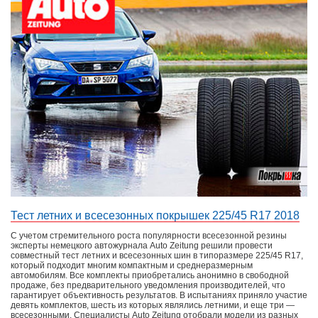
Тест летних и всесезонных покрышек 225/45 R17 2018
С учетом стремительного роста популярности всесезонной резины
эксперты немецкого автожурнала Auto Zeitung решили провести
совместный тест летних и всесезонных шин в типоразмере 225/45 R17,
который подходит многим компактным и среднеразмерным
автомобилям. Все комплекты приобретались анонимно в свободной
продаже, без предварительного уведомления производителей, что
гарантирует объективность результатов. В испытаниях приняло участие
девять комплектов, шесть из которых являлись летними, и еще три —
всесезонными. Специалисты Auto Zeitung отобрали модели из разных