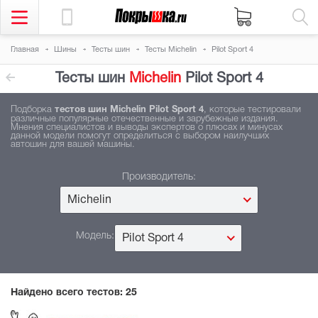
Главная
Шины
Тесты шин
Тесты Michelin
Pilot Sport 4
Тесты шин
Michelin
Pilot Sport 4
Подборка
тестов шин Michelin Pilot Sport 4
, которые тестировали
различные популярные отечественные и зарубежные издания.
Мнения специалистов и выводы экспертов о плюсах и минусах
данной модели помогут определиться с выбором наилучших
автошин для вашей машины.
Производитель:
Michelin
Модель:
Pilot Sport 4
Найдено всего тестов:
25