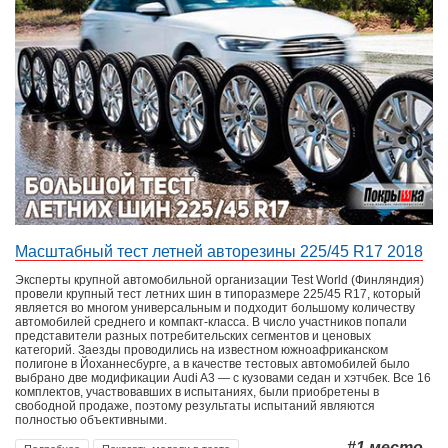
Масштабный тест летней авторезины 225/45 R17 2018
Эксперты крупной автомобильной организации Test World (Финляндия)
провели крупный тест летних шин в типоразмере 225/45 R17, который
является во многом универсальным и подходит большому количеству
автомобилей среднего и компакт-класса. В число участников попали
представители разных потребительских сегментов и ценовых
категорий. Заезды проводились на известном южноафриканском
полигоне в Йоханнесбурге, а в качестве тестовых автомобилей было
выбрано две модификации Audi A3 — с кузовами седан и хэтчбек. Все 16
комплектов, участвовавших в испытаниях, были приобретены в
свободной продаже, поэтому результаты испытаний являются
полностью объективными.
#1
место