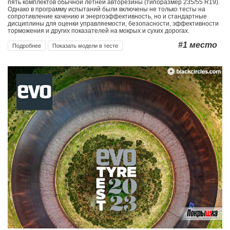
пять комплектов обычной летней авторезины (типоразмер 235/55 R19).
Однако в программу испытаний были включены не только тесты на
сопротивление качению и энергоэффективность, но и стандартные
дисциплины для оценки управляемости, безопасности, эффективности
торможения и других показателей на мокрых и сухих дорогах.
#1
место
Подробнее
Показать модели в тесте