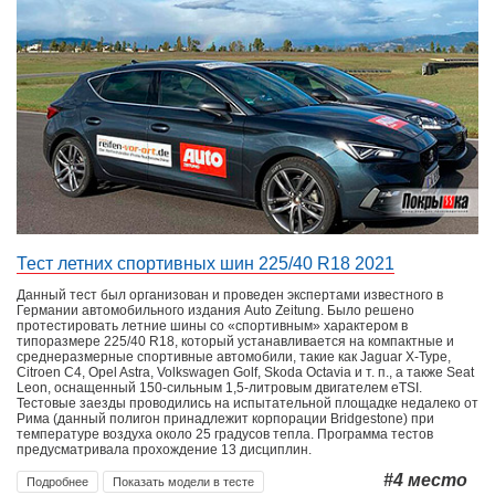
Тест летних спортивных шин 225/40 R18 2021
Данный тест был организован и проведен экспертами известного в
Германии автомобильного издания Auto Zeitung. Было решено
протестировать летние шины со «спортивным» характером в
типоразмере 225/40 R18, который устанавливается на компактные и
среднеразмерные спортивные автомобили, такие как Jaguar X-Type,
Citroen C4, Opel Astra, Volkswagen Golf, Skoda Octavia и т. п., а также Seat
Leon, оснащенный 150-сильным 1,5-литровым двигателем eTSI.
Тестовые заезды проводились на испытательной площадке недалеко от
Рима (данный полигон принадлежит корпорации Bridgestone) при
температуре воздуха около 25 градусов тепла. Программа тестов
предусматривала прохождение 13 дисциплин.
#4
место
Подробнее
Показать модели в тесте