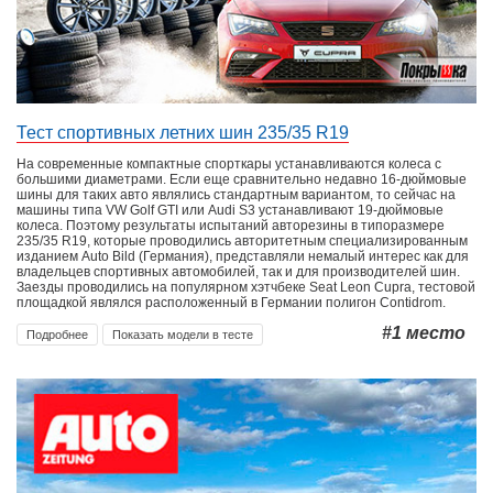
Тест спортивных летних шин 235/35 R19
На современные компактные спорткары устанавливаются колеса с
большими диаметрами. Если еще сравнительно недавно 16-дюймовые
шины для таких авто являлись стандартным вариантом, то сейчас на
машины типа VW Golf GTI или Audi S3 устанавливают 19-дюймовые
колеса. Поэтому результаты испытаний авторезины в типоразмере
235/35 R19, которые проводились авторитетным специализированным
изданием Auto Bild (Германия), представляли немалый интерес как для
владельцев спортивных автомобилей, так и для производителей шин.
Заезды проводились на популярном хэтчбеке Seat Leon Cupra, тестовой
площадкой являлся расположенный в Германии полигон Contidrom.
#1
место
Подробнее
Показать модели в тесте