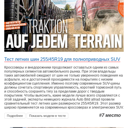
2020
МЕСТО
ÖAMTC
TCS
2020
МЕСТО
EVO
2019
МЕСТО
AUTO EXPRESS
2018
МЕСТО
AUTO BILD
2020
МЕСТО
Тест летних шин 255/45R19 для полноприводных SUV
EVO
2023
МЕСТО
Кроссоверы и внедорожники продолжают оставаться одним из самых
популярных сегментов автомобильного рынка. При этом владельцы
таких автомобилей ожидают от шин не только уверенного поведения на
асфальте, но и достаточной проходимости на покрытиях с низким
AUTO ZEITUNG
2021
4
МЕСТО
коэффициентом сцепления. Именно поэтому современные SUV-шины
должны сочетать спортивную управляемость, короткий тормозной путь
и способность сохранять тягу за пределами дорог с твердым
AUTO BILD
2019
4
МЕСТО
покрытием. Чтобы выяснить, какие модели лучше всего справляются с
этой задачей, эксперты немецкого журнала Auto Bild allrad провели
сравнительный тест летних шин размерности 255/45R19. Этот размер
SPORT AUTO
2017
5
МЕСТО
широко применяется на современных кроссоверах и электрических SUV.
#7
место
Подробнее
Показать модели в тесте
EVO
2022
5
МЕСТО