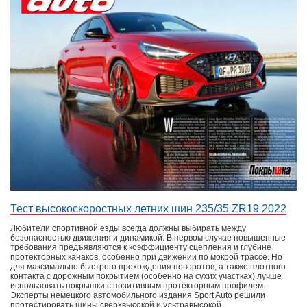
Тест высокоскоростных летних шин 235/35 ZR19 2022
Любители спортивной езды всегда должны выбирать между
безопасностью движения и динамикой. В первом случае повышенные
требования предъявляются к коэффициенту сцепления и глубине
протекторных канаков, особенно при движении по мокрой трассе. Но
для максимально быстрого прохождения поворотов, а также плотного
контакта с дорожным покрытием (особенно на сухих участках) лучше
использовать покрышки с позитивным протекторным профилем.
Эксперты немецкого автомобильного издания Sport Auto решили
протестировать шины сверхвысокой и ультравысокой