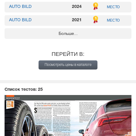
AUTO BILD
2024
МЕСТО
AUTO BILD
2021
МЕСТО
Больше...
AUTO BILD
2019
МЕСТО
AUTO BILD
2017
МЕСТО
ПЕРЕЙТИ В:
TEST WORLD
2018
МЕСТО
Посмотреть цены в каталоге
TIRE REVIEWS
2021
МЕСТО
ADAC
2020
МЕСТО
Список тестов:
25
AUTO MOTOR UND SPORT
2020
МЕСТО
SPORT AUTO
2022
МЕСТО
FIRMENAUTO
2020
МЕСТО