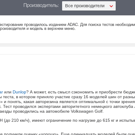
Производитель:
Все производители
естирование проводилось изданием ADAC. Для поиска тестов необходи
роизводителя и модель в верхнем меню.
ar
или
Dunlop
? А может, есть смысл сэкономить и приобрести бюд
ы теста, в котором приняло участие сразу 16 моделей шин от разны
i» и понять, какая авторезина является оптимальной с точки зрения
к. Тест проводился экспертами авторитетного немецкого автоклуба
аезды проводились на автомобиле Volkswagen Golf.
(до 210 км/ч), имеют ограничение по нагрузке до 615 кг и испыты
ге получили оценку «хорошо». Еще одиннадцать моделей были оц