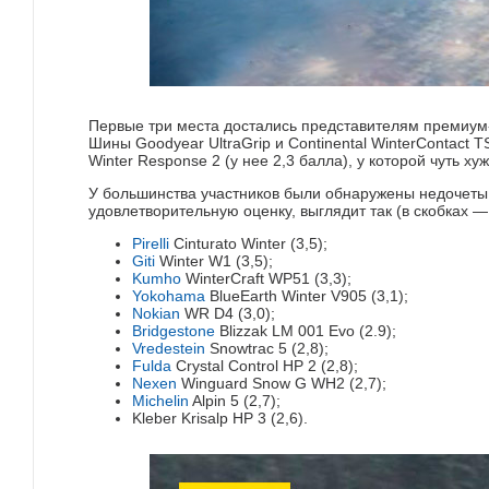
Первые три места достались представителям премиум-
Шины Goodyear UltraGrip и Continental WinterContact 
Winter Response 2 (у нее 2,3 балла), у которой чуть х
У большинства участников были обнаружены недочеты
удовлетворительную оценку, выглядит так (в скобках —
Pirelli
Cinturato Winter (3,5);
Giti
Winter W1 (3,5);
Kumho
WinterCraft WP51 (3,3);
Yokohama
BlueEarth Winter V905 (3,1);
Nokian
WR D4 (3,0);
Bridgestone
Blizzak LM 001 Evo (2.9);
Vredestein
Snowtrac 5 (2,8);
Fulda
Crystal Control HP 2 (2,8);
Nexen
Winguard Snow G WH2 (2,7);
Michelin
Alpin 5 (2,7);
Kleber Krisalp HP 3 (2,6).