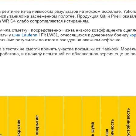
 рейтинге из-за невысоких результатов на мокром асфальте. Yoko
 испытаниях на заснеженном полотне. Продукция Giti и Pirelli оказа
an WR D4 слабо сопротивляются истираниям.
учила отметку «посредственно» из-за низкого коэффициента сцепл
таты у
шин Laufenn
I Fit LW31, относящихся к дочернему бренду
ко
вальные результаты по итогам заездов на влажном асфальте.
 в тестах не смогли принять участие покрышки от Hankook. Модель 
оработана, и к началу испытаний ее обновленная версия еще не по