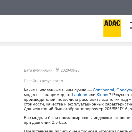
Т
п
Дата публикации:
2020-09-25.
Перейти к результатам
Какие шипованные шины лучше —
Continental
,
Goodye
модель — например, от
Laufenn
или
Kleber
? Результат
производителей, позволили расставить все точки над «
стоимости, качества и эксплуатационных характеристи
Для испытаний был отобран типоразмер 205/55/ R16, з
Все модели были промаркированы индексом скорости Н 
при давлении 2,5 бар.
Представители лидирующей тройки в итоговом рейтин