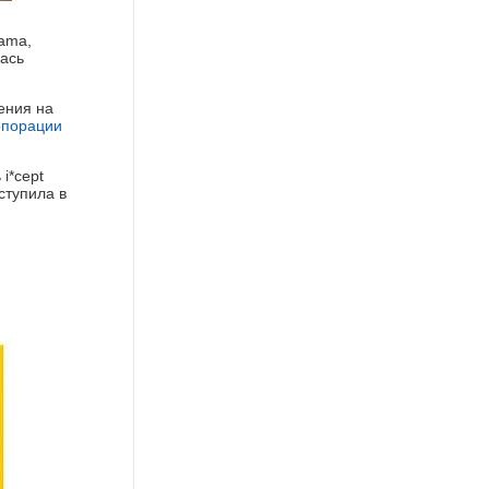
hama,
лась
ения на
рпорации
i*cept
ступила в