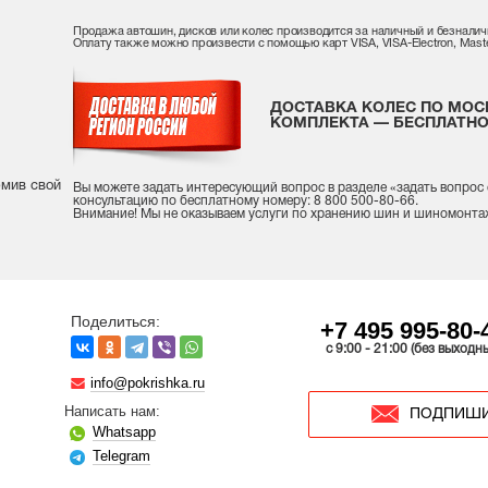
Продажа автошин, дисков или колес производится за наличный и безналич
Оплату также можно произвести с помощью карт VISA, VISA-Electron, Maste
ДОСТАВКА КОЛЕС ПО МОС
КОМПЛЕКТА — БЕСПЛАТНО
рмив свой
Вы можете задать интересующий вопрос
в разделе «
задать вопрос
консультацию
по бесплатному номеру: 8 800 500-80-66.
Внимание! Мы не оказываем услуги по хранению шин и шиномонта
Поделиться:
+7 495 995-80-
c 9:00 - 21:00 (без выходн
info@pokrishka.ru
Написать нам:
ПОДПИШИ
Whatsapp
Telegram