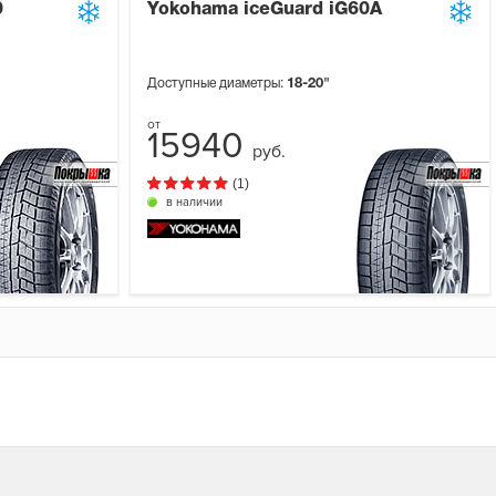
0
Yokohama iceGuard iG60A
Доступные диаметры:
18-20"
15940
руб.
(1)
в наличии