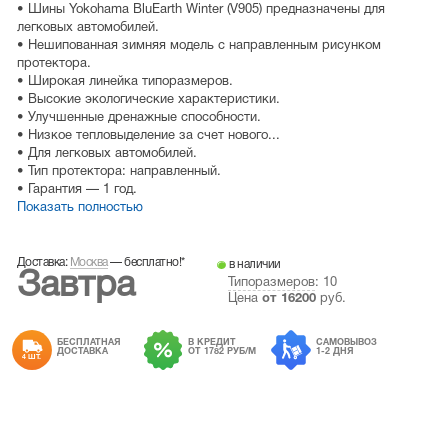
• Шины Yokohama BluEarth Winter (V905) предназначены для
легковых автомобилей.
• Нешипованная зимняя модель с направленным рисунком
протектора.
• Широкая линейка типоразмеров.
• Высокие экологические характеристики.
• Улучшенные дренажные способности.
• Низкое тепловыделение за счет нового...
• Для легковых автомобилей.
• Тип протектора: направленный.
• Гарантия — 1 год.
Показать полностью
Доставка:
Москва
—
бесплатно!
*
в наличии
Завтра
Типоразмеров
: 10
Цена
от
16200
руб.
БЕСПЛАТНАЯ
В КРЕДИТ
САМОВЫВОЗ
ДОСТАВКА
ОТ 1782 РУБ/М
1-2 ДНЯ
4 ШТ.