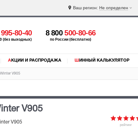
Ваш регион:
Не определен
5
995-80-40
8 800
500-80-66
:00 (без выходных)
по России (бесплатно)
АКЦИИ И РАСПРОДАЖА
ШИННЫЙ КАЛЬКУЛЯТОР
 Winter V905
nter V905
nter V905
рейтинг