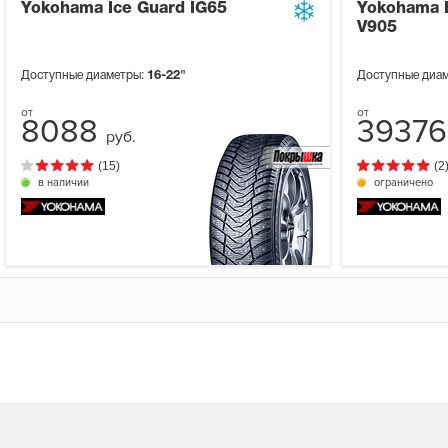
Yokohama Ice Guard IG65
Yokohama B
V905
Доступные диаметры:
16-22"
Доступные диа
8088
3937
руб.
(15)
(2
в наличии
ограничено