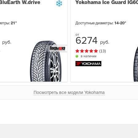
luEarth W.drive
Yokohama Ice Guard IG6
метры:
21"
Доступные диаметры:
14-20"
6
6274
руб.
руб.
)
(13)
в наличии
Посмотреть все модели Yokohama