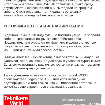
Самыми управляемыми среди фрикционных колес для мягких
и теплых зим стали шины WR D4 от Nokian. Однако среди
других участников испытаний они выглядели на среднем
уровне. Стоит отметить, что ни одна из остальных
«европейских» моделей не оказалась лучше.
УСТОЙЧИВОСТЬ К АКВАПЛАНИРОВАНИЮ
В данной номинации лидирующие позиции уверенно забрали
себе нешипованные покрышки европейского типа.
Неудивительным оказался тот факт, что модели с открытым
рисунком протектора и жестким протектором обладают
мощными дренажными способностями.
Однако имеются и исключения, в числе которых — модель от
Goodyear, предназначенная для езды в условиях суровых зим.
Ее высокие позиции в различных тестах на влажном покрытии
являются уже традиционными.
Также убедительно выступили покрышки Blizzak WS80
производства Bridgestone. Они являются наглядным
подтверждением того тезиса, что и шипованная авторезина
может хорошо справляться с аквапланированием.