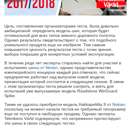
Цель, поставленная организаторами теста, была довольно
амбициозной: определить модель шин, которая будет
оптимальной для всех типов зимнего дорожного полотна.
Однако результаты свидетельствуют о том, что подобного
уникального продукта еще не изобрели. Тем самым
повышается ценность результатов теста с точки зрения
выбора покрышек для конкретных условий эксплуатации.
В течение ряда лет эксперты старались найти для участия в
испытаниях
шины от Nexen
, однако представительство
южнокорейского концерна каждый раз отвечало, что сейчас
предприятие работает над выпуском новой модели,
презентация которой состоится в следующем сезоне. В связи
с этим организаторы теста решили схитрить, и взять для
испытаний уже выпускаемую модель Roadstone WinGuard
Spike.
Также не удалось приобрести модель Hakkapeliitta 9 от
Nokian
,
поскольку на момент начала тестов ее требуемый типоразмер
еще не поступил в свободную продажу. Однако эксперты
Teknikens Värld подчеркнули, что непременно протестируют
эти шины в своих следующих тестах.