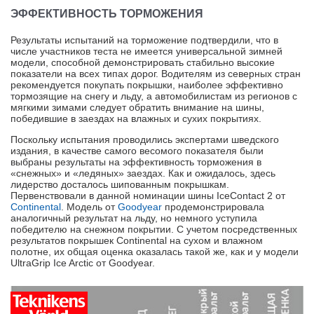
ЭФФЕКТИВНОСТЬ ТОРМОЖЕНИЯ
Результаты испытаний на торможение подтвердили, что в
числе участников теста не имеется универсальной зимней
модели, способной демонстрировать стабильно высокие
показатели на всех типах дорог. Водителям из северных стран
рекомендуется покупать покрышки, наиболее эффективно
тормозящие на снегу и льду, а автомобилистам из регионов с
мягкими зимами следует обратить внимание на шины,
победившие в заездах на влажных и сухих покрытиях.
Поскольку испытания проводились экспертами шведского
издания, в качестве самого весомого показателя были
выбраны результаты на эффективность торможения в
«снежных» и «ледяных» заездах. Как и ожидалось, здесь
лидерство досталось шипованным покрышкам.
Первенствовали в данной номинации шины IceContact 2 от
Continental
. Модель от
Goodyear
продемонстрировала
аналогичный результат на льду, но немного уступила
победителю на снежном покрытии. С учетом посредственных
результатов покрышек Continental на сухом и влажном
полотне, их общая оценка оказалась такой же, как и у модели
UltraGrip Ice Arctic от Goodyear.