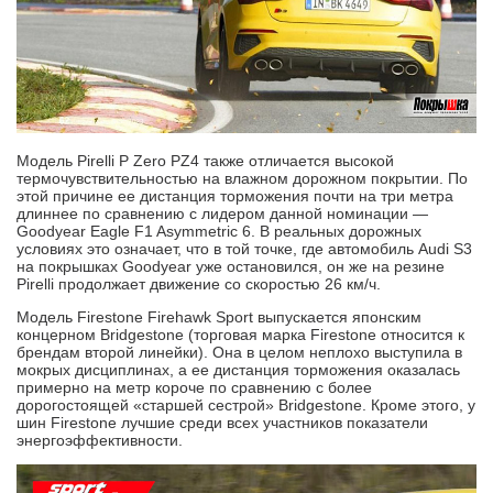
Модель Pirelli P Zero PZ4 также отличается высокой
термочувствительностью на влажном дорожном покрытии. По
этой причине ее дистанция торможения почти на три метра
длиннее по сравнению с лидером данной номинации —
Goodyear Eagle F1 Asymmetric 6. В реальных дорожных
условиях это означает, что в той точке, где автомобиль Audi S3
на покрышках Goodyear уже остановился, он же на резине
Pirelli продолжает движение со скоростью 26 км/ч.
Модель Firestone Firehawk Sport выпускается японским
концерном Bridgestone (торговая марка Firestone относится к
брендам второй линейки). Она в целом неплохо выступила в
мокрых дисциплинах, а ее дистанция торможения оказалась
примерно на метр короче по сравнению с более
дорогостоящей «старшей сестрой» Bridgestone. Кроме этого, у
шин Firestone лучшие среди всех участников показатели
энергоэффективности.