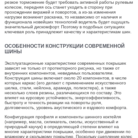
резкое торможение будет требовать активной работы рулевым
колесом, передняя ось станет уходить в сторону при
прохождении виражей и поворотов, а из-за изменения
нагрузки возникнет раскачка, то независимо от наличия и
функционала новейших технологий водитель будет ощущать
значительный дискомфорт. Поэтому в подобных ситуациях
ключевая роль принадлежит качеству и характеристикам шин.
ОСОБЕННОСТИ КОНСТРУКЦИИ СОВРЕМЕННОЙ
ШИНЫ
Эксплуатационные характеристики современных покрышек
зависят не только от протекторного рисунка, но также от
внутренних компонентов, невидимых пользователям.
Конструкция шины включает около 20 компонентов, в числе
которых каркас (его делают с применением искусственного
шелка, стали, нейлона, арамида, полиэстера), а также
несколько слоев резины, различающихся по составу. Это
влияет на курсовую устойчивость, энергоэффективность,
быстроту и точность реакции на повороты руля,
долговечность, уровень акустического и ездового комфорта.
Конфигурация профиля и компоненты шинного коктейля
(например, масла, силикагель, смолы, искусственный и
природный каучук) в определяющей степени влияют на
многие характеристики покрышки, особенно при движении по
влажному и скользкому покрытию. Поскольку сцепление колес