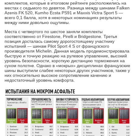
комплектов, которые в итоговом рейтинге расположились на
местах с седьмого по девятое. Разница между шинами Falken
Azenis FK 520, Kumho Ecsta PS91 и Maxxis Victra Sport 5 —
всего 0,1 балла, хотя в некоторых номинациях результаты
между ними довольно ощутимы.
Места с четвертого по шестое заняли комплекты
соответственно от Firestone, Pirelli и Bridgestone. Третья
позиция досталась самому дорогостоящему участнику
испытаний — шинам Pilot Sport 4 S от французского
производителя Michelin. Данная модель продемонстрировала
быструю и точную реакцию на рулевое управление, высокий
уровень безопасности, короткую дистанцию торможения на
сухом полотне. Однако в «мокрых» дисциплинах французские
шины выступили слабее некоторых других участников, также у
них относительно высокое сопротивление качению и
недостаточный уровень комфорта.