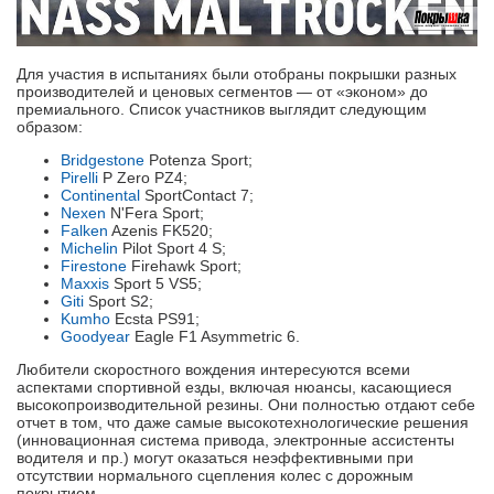
Для участия в испытаниях были отобраны покрышки разных
производителей и ценовых сегментов — от «эконом» до
премиального. Список участников выглядит следующим
образом:
Bridgestone
Potenza Sport;
Pirelli
P Zero PZ4;
Continental
SportContact 7;
Nexen
N'Fera Sport;
Falken
Azenis FK520;
Michelin
Pilot Sport 4 S;
Firestone
Firehawk Sport;
Maxxis
Sport 5 VS5;
Giti
Sport S2;
Kumho
Ecsta PS91;
Goodyear
Eagle F1 Asymmetric 6.
Любители скоростного вождения интересуются всеми
аспектами спортивной езды, включая нюансы, касающиеся
высокопроизводительной резины. Они полностью отдают себе
отчет в том, что даже самые высокотехнологические решения
(инновационная система привода, электронные ассистенты
водителя и пр.) могут оказаться неэффективными при
отсутствии нормального сцепления колес с дорожным
покрытием.