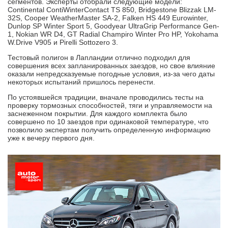
сегментов. Эксперты отобрали следующие модели:
Continental ContiWinterContact TS 850, Bridgestone Blizzak LM-
32S, Cooper WeatherMaster SA-2, Falken HS 449 Eurowinter,
Dunlop SP Winter Sport 5, Goodyear UltraGrip Performance Gen-
1, Nokian WR D4, GT Radial Champiro Winter Pro HP, Yokohama
W.Drive V905 и Pirelli Sottozero 3.
Тестовый полигон в Лапландии отлично подходил для
совершения всех запланированных заездов, но свое влияние
оказали непредсказуемые погодные условия, из-за чего даты
некоторых испытаний пришлось перенести.
По устоявшейся традиции, вначале проводились тесты на
проверку тормозных способностей, тяги и управляемости на
заснеженном покрытии. Для каждого комплекта было
совершено по 10 заездов при одинаковой температуре, что
позволило экспертам получить определенную информацию
уже к вечеру первого дня.